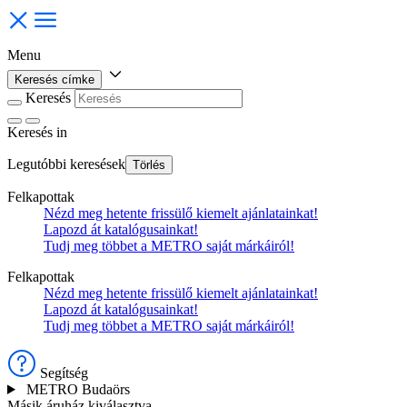
Menu
Keresés címke
Keresés
Keresés
in
Legutóbbi keresések
Törlés
Felkapottak
Nézd meg hetente frissülő kiemelt ajánlatainkat!
Lapozd át katalógusainkat!
Tudj meg többet a METRO saját márkáiról!
Felkapottak
Nézd meg hetente frissülő kiemelt ajánlatainkat!
Lapozd át katalógusainkat!
Tudj meg többet a METRO saját márkáiról!
Segítség
METRO Budaörs
Másik áruház kiválasztva