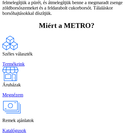
felmelegítjük a pürét, és átmelegítjük benne a megmaradt zsenge
zöldborsószemeket és a feldarabolt cukorborsót. Tálaláskor
borsóhajtásokkal díszítjük.
Miért a METRO?
Széles választék
Termékeink
Áruházak
Megnézem
Remek ajánlatok
Katalógusok