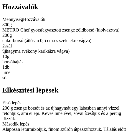
Hozzávalók
Mennyiség
Hozzávalók
800
g
METRO Chef gyorsfagyasztott zsenge zöldborsó (kiolvasztva)
200
g
cukorborsó (átlósan 0,5 cm-es szeletekre vágva)
2
szál
újhagyma (vékony karikákra vágva)
10
g
borsóhajtás
1
db
lime
só
Elkészítési lépések
Első lépés
200 g zsenge borsót és az újhagymát egy lábasban annyi vízzel
felöntjük, ami ellepi. Kevés limelével, sóval ízesítjük és 2 percig
főzzük.
Második lépés
Alaposan leturmixoljuk, finom szűrőn átpasszírozzuk. Tálalás előtt