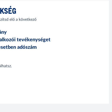
ÜKSÉG
zítsd elő a következő
ány
lalkozói tevékenységet
 esetben adószám
lhatsz.