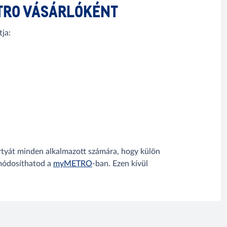
TRO VÁSÁRLÓKÉNT
ja:
kártyát minden alkalmazott számára, hogy külön
 módosíthatod a
myMETRO
-ban. Ezen kívül