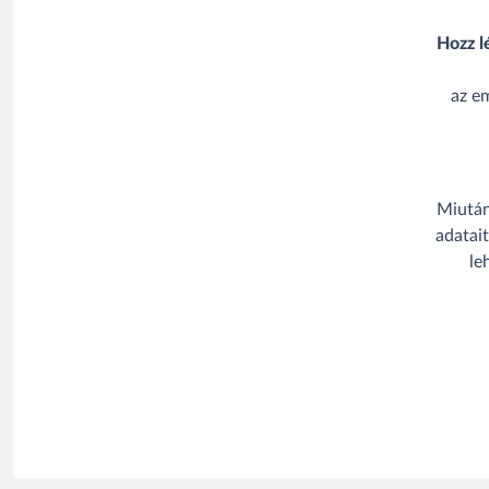
Hozz l
az e
Miután
adatai
le