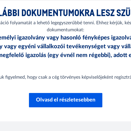
LÁBBI DOKUMENTUMOKRA LESZ SZ
ráció folyamatát a lehető legegyszerűbbé tenni. Ehhez kérjük, kés
dokumentumokat:
emélyi igazolvány vagy hasonló fényképes igazolv
 vagy egyéni vállalkozói tevékenységet vagy vál
megfelelő igazolás (egy évnél nem régebbi), adott
juk figyelmed, hogy csak a cég törvényes képviselőjeként regisztrá
Olvasd el részletesebben