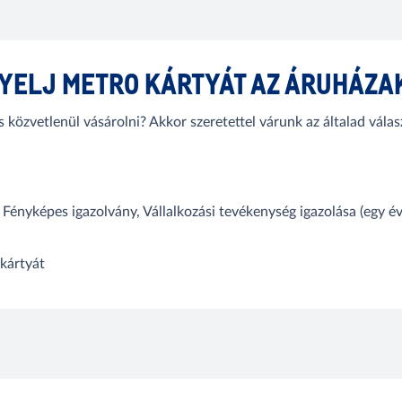
YELJ METRO KÁRTYÁT AZ ÁRUHÁZ
és közvetlenül vásárolni? Akkor szeretettel várunk az általad vá
nyképes igazolvány, Vállalkozási tevékenység igazolása (egy év
 kártyát