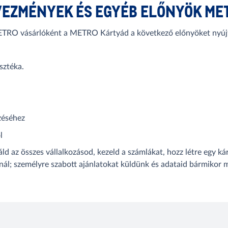
VEZMÉNYEK ÉS EGYÉB ELŐNYÖK ME
TRO vásárlóként a METRO Kártyád a következő előnyöket nyújt
sztéka.
zéséhez
l
áld az összes vállalkozásod, kezeld a számlákat, hozz létre egy 
ál; személyre szabott ajánlatokat küldünk és adataid bármikor