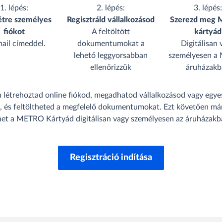
1. lépés:
2. lépés:
3. lépés
étre személyes
Regisztráld vállalkozásod
Szerezd meg
fiókot
A feltöltött
kártyád
mail címeddel.
dokumentumokat a
Digitálisan 
lehető leggyorsabban
személyesen 
ellenőrizzük
áruházakb
 létrehoztad online fiókod, megadhatod vállalkozásod vagy egye
t, és feltöltheted a megfelelő dokumentumokat. Ezt követően már
het a METRO Kártyád digitálisan vagy személyesen az áruházakb
Regisztráció indítása