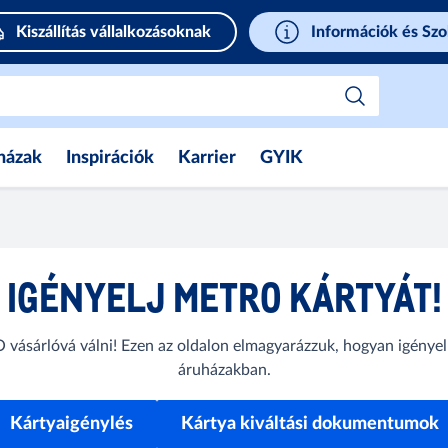
Kiszállítás vállalkozásoknak
Információk és Szo
házak
Inspirációk
Karrier
GYIK
IGÉNYELJ METRO KÁRTYÁT!
vásárlóvá válni! Ezen az oldalon elmagyarázzuk, hogyan igényel
áruházakban.
Kártyaigénylés
Kártya kiváltási dokumentumok