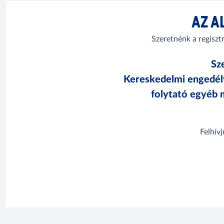
AZ A
Szeretnénk a regiszt
Sz
Kereskedelmi engedély
folytató egyéb 
Felhív