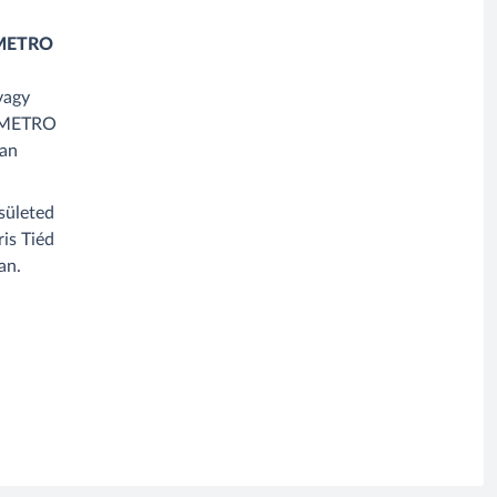
:
 METRO
vagy
a METRO
an
sületed
is Tiéd
an.