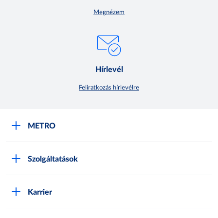
Megnézem
Hírlevél
Feliratkozás hírlevélre
METRO
METRO Iroda webshop
Szolgáltatások
M:SHOP Általános szerződési feltételek
Áruházak
GYIK
Karrier
Sajátmárkák
Metro AG
Cégünkről