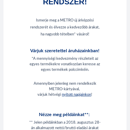
RENDSZER!
Ismerje meg a METRO új árképzési
rendszerét és élvezze a kedvezőbb árakat,
ha nagyobb tételben* vásárol!
Várjuk szeretettel áruházainkban!
*A mennyiségi kedvezmény részleteit az
egyes termékekre vonatkozóan keresse az
egyes termékek polccímkéin.
Amennyiben jelenleg nem rendelkezik
METRO-kártyával,
várjuk hétvégi
nyitott napjainkon
!
Nézze meg példáinkat**:
** Jelen példáinkban a 2018. augusztus 28-
án alkalmazott nettó/bruttó eladási árakat