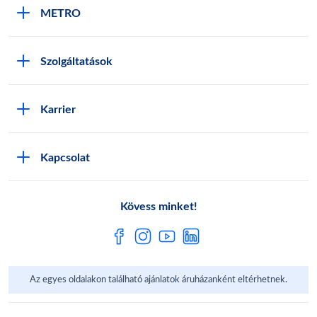
METRO
METRO Iroda webshop
Szolgáltatások
M:SHOP Általános szerződési feltételek
Áruházak
GYIK
Karrier
Sajátmárkák
Metro AG
Cégünkről
Hírlevél feliratkozás
Kapcsolat
Állásajánlatok
Katalógusok
Média
Pályázatok
Kövess minket!
Az egyes oldalakon található ajánlatok áruházanként eltérhetnek.