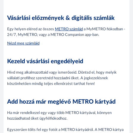
Vásárlási előzmények & digitális számlák
Egy helyen eléred az összes
METRO számlád
a MyMETRO fiókodban -
24/7, MyMETRO, vagy a METRO Companion app-ban.
Nézd meg számláid
Kezeld vásárlási engedélyeid
Hívd meg alkalmazottaid vagy ismerőseid. Döntsd el, hogy melyik
vállalati profilhoz szeretnéd hozzáadni őket. A jogkezelésnek
köszönhetően mindig teljes ellenőrzést tarthat fenn!
Add hozzá már meglévő METRO kártyád
Ha már rendelkezel egy vagy több METRO kártyával, könnyen
hozzáadhatod őket ügyfélfiókodhoz.
Egyszerűen tölts fel egy fotót a METRO kártyádról. A METRO kártya