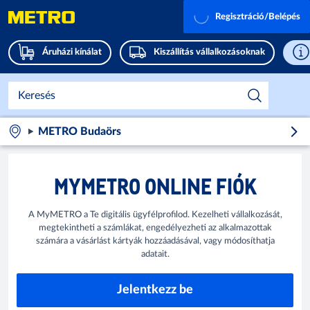
Regisztráció/Belépés
Áruházi kínálat
Kiszállítás vállalkozásoknak
METRO Budaörs
MYMETRO ONLINE FIÓK
A MyMETRO a Te digitális ügyfélprofilod. Kezelheti vállalkozását,
megtekintheti a számlákat, engedélyezheti az alkalmazottak
számára a vásárlást kártyák hozzáadásával, vagy módosíthatja
adatait.
Jelentkezz be