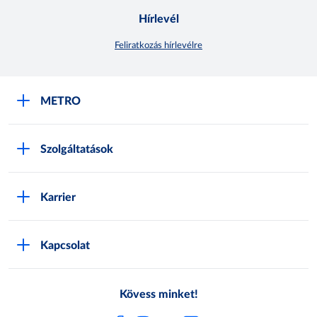
Hírlevél
Feliratkozás hírlevélre
METRO
METRO Iroda webshop
Szolgáltatások
M:SHOP Általános szerződési feltételek
Áruházak
GYIK
Karrier
Sajátmárkák
Metro AG
Cégünkről
Hírlevél feliratkozás
Kapcsolat
Állásajánlatok
Katalógusok
Média
Pályázatok
Kövess minket!