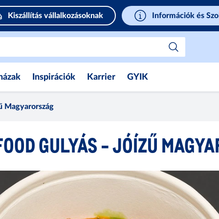
Kiszállítás vállalkozásoknak
Információk és Szo
házak
Inspirációk
Karrier
GYIK
zű Magyarország
FOOD GULYÁS - JÓÍZŰ MAGY