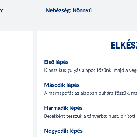
rc
Nehézség
:
Könnyű
ELKÉS
Első lépés
Klasszikus gulyás alapot főzünk, majd a vég
Második lépés
A marhapofát az alapban puhára főzzük, ma
Harmadik lépés
Betétként tesszük a tányérba: húst, pirított
Negyedik lépés