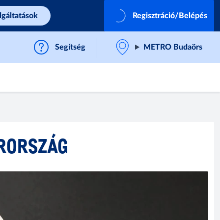
lgáltatások
Regisztráció/Belépés
Segítség
METRO Budaörs
ARORSZÁG