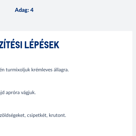
Adag
:
4
ZÍTÉSI LÉPÉSEK
én turmixoljuk krémleves állagra.
jd apróra vágjuk.
 zöldségeket, csipetkét, krutont.