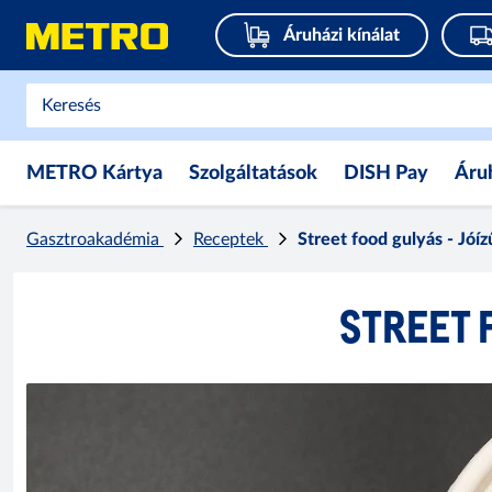
Áruházi kínálat
METRO Kártya
Szolgáltatások
DISH Pay
Áru
Gasztroakadémia
Receptek
Street food gulyás - Jóí
STREET 