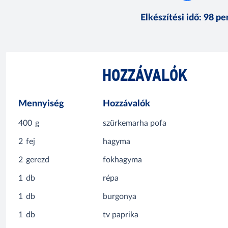
Elkészítési idő
:
98 pe
HOZZÁVALÓK
Mennyiség
Hozzávalók
400
g
szürkemarha pofa
2
fej
hagyma
2
gerezd
fokhagyma
1
db
répa
1
db
burgonya
1
db
tv paprika