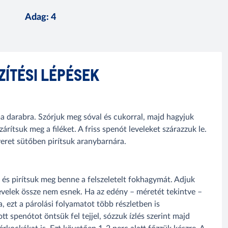
Adag
:
4
ZÍTÉSI LÉPÉSEK
ma darabra. Szórjuk meg sóval és cukorral, majd hagyjuk
zárítsuk meg a filéket. A friss spenót leveleket szárazzuk le.
eret sütőben pirítsuk aranybarnára.
és pirítsuk meg benne a felszeletelt fokhagymát. Adjuk
levelek össze nem esnek. Ha az edény – méretét tekintve –
, ezt a párolási folyamatot több részletben is
 spenótot öntsük fel tejjel, sózzuk ízlés szerint majd