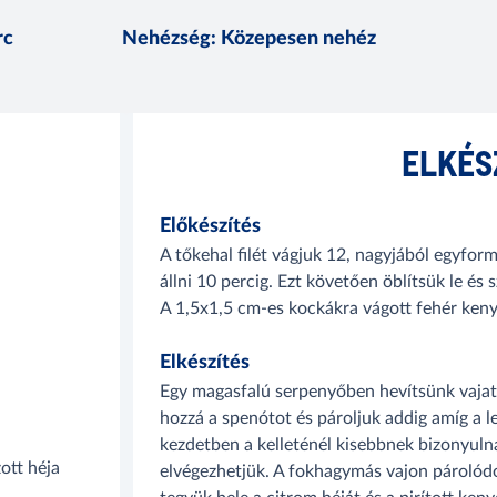
rc
Nehézség
:
Közepesen nehéz
ELKÉS
Előkészítés
A tőkehal filét vágjuk 12, nagyjából egyfor
állni 10 percig. Ezt követően öblítsük le és s
A 1,5x1,5 cm-es kockákra vágott fehér keny
Elkészítés
Egy magasfalú serpenyőben hevítsünk vajat 
hozzá a spenótot és pároljuk addig amíg a 
kezdetben a kelleténél kisebbnek bizonyulna
ott héja
elvégezhetjük. A fokhagymás vajon párolódott