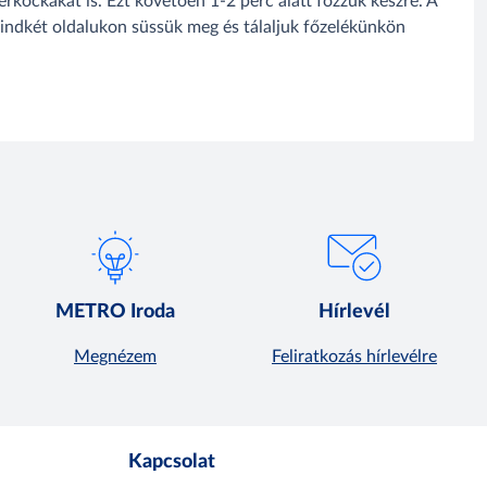
yérkockákat is. Ezt követően 1-2 perc alatt főzzük készre. A
indkét oldalukon süssük meg és tálaljuk főzelékünkön
METRO Iroda
Hírlevél
Megnézem
Feliratkozás hírlevélre
Kapcsolat