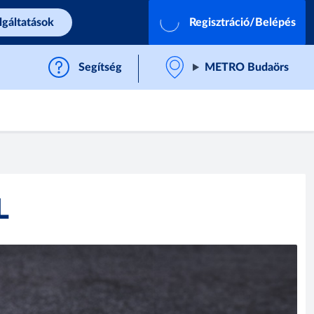
lgáltatások
Regisztráció/Belépés
Segítség
METRO Budaörs
L