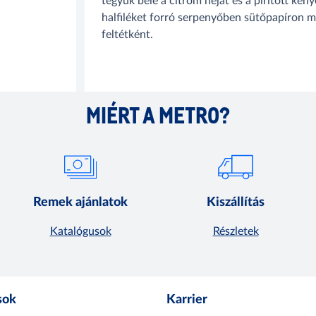
tegyük bele a citrom héját és a pirított ken
halfiléket forró serpenyőben sütőpapíron m
feltétként.
MIÉRT A METRO?
Remek ajánlatok
Kiszállítás
Katalógusok
Részletek
sok
Karrier