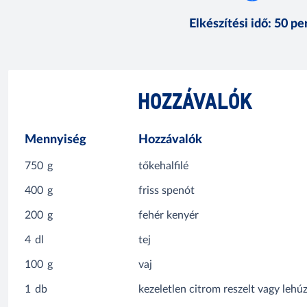
Elkészítési idő
:
50 pe
HOZZÁVALÓK
Mennyiség
Hozzávalók
750
g
tőkehalfilé
400
g
friss spenót
200
g
fehér kenyér
4
dl
tej
100
g
vaj
1
db
kezeletlen citrom reszelt vagy lehúz