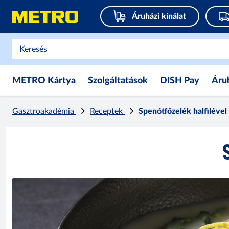
Áruházi kínálat
METRO Kártya
Szolgáltatások
DISH Pay
Áru
Gasztroakadémia
Receptek
Spenótfőzelék halfilével