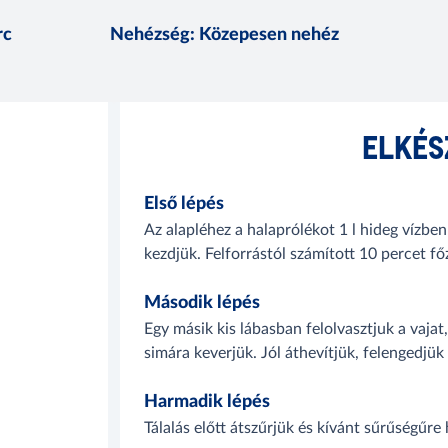
rc
Nehézség
:
Közepesen nehéz
ELKÉS
Első lépés
Az alapléhez a halaprólékot 1 l hideg vízb
kezdjük. Felforrástól számított 10 percet fő
Második lépés
Egy másik kis lábasban felolvasztjuk a vajat
simára keverjük. Jól áthevítjük, felengedjük
Harmadik lépés
Tálalás előtt átszűrjük és kívánt sűrűségűre h