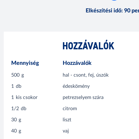
Elkészítési idő
:
90 pe
HOZZÁVALÓK
Mennyiség
Hozzávalók
500
g
hal - csont, fej, úszók
1
db
édeskömény
1
kis csokor
petrezselyem szára
1/2
db
citrom
30
g
liszt
40
g
vaj