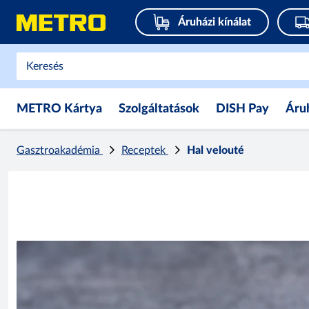
Áruházi kínálat
METRO Kártya
Szolgáltatások
DISH Pay
Áru
Gasztroakadémia
Receptek
Hal velouté