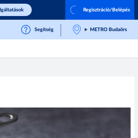
lgáltatások
Regisztráció/Belépés
Segítség
METRO Budaörs