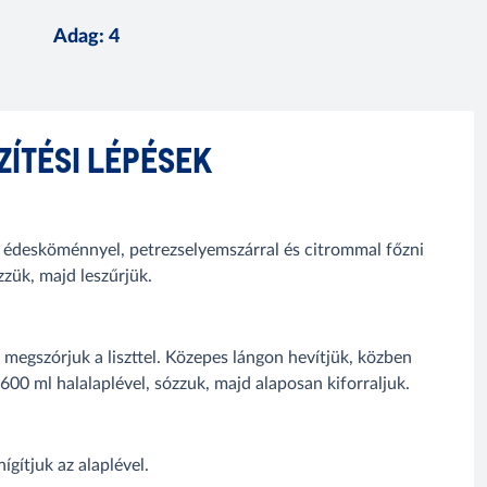
Adag
:
4
ZÍTÉSI LÉPÉSEK
en édesköménnyel, petrezselyemszárral és citrommal főzni
zzük, majd leszűrjük.
, megszórjuk a liszttel. Közepes lángon hevítjük, közben
 600 ml halalaplével, sózzuk, majd alaposan kiforraljuk.
ígítjuk az alaplével.