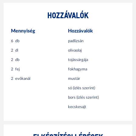
HOZZÁVALÓK
Mennyiség
Hozzávalók
6
db
padlizsán
2
dl
olívaolaj
2
db
tojássárgája
2
fej
fokhagyma
2
evőkanál
mustár
só (ízlés szerint)
bors (ízlés szerint)
kecskesajt