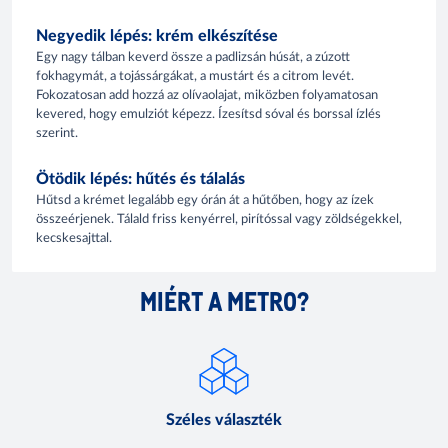
Negyedik lépés: krém elkészítése
Egy nagy tálban keverd össze a padlizsán húsát, a zúzott
fokhagymát, a tojássárgákat, a mustárt és a citrom levét.
Fokozatosan add hozzá az olívaolajat, miközben folyamatosan
kevered, hogy emulziót képezz. Ízesítsd sóval és borssal ízlés
szerint.
Ötödik lépés: hűtés és tálalás
Hűtsd a krémet legalább egy órán át a hűtőben, hogy az ízek
összeérjenek. Tálald friss kenyérrel, pirítóssal vagy zöldségekkel,
kecskesajttal.
MIÉRT A METRO?
Széles választék