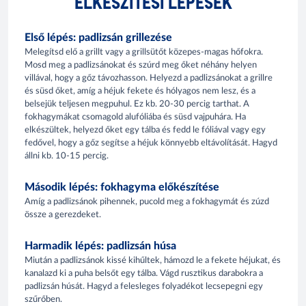
ELKÉSZÍTÉSI LÉPÉSEK
Első lépés: padlizsán grillezése
Melegítsd elő a grillt vagy a grillsütőt közepes-magas hőfokra.
Mosd meg a padlizsánokat és szúrd meg őket néhány helyen
villával, hogy a gőz távozhasson. Helyezd a padlizsánokat a grillre
és süsd őket, amíg a héjuk fekete és hólyagos nem lesz, és a
belsejük teljesen megpuhul. Ez kb. 20-30 percig tarthat. A
fokhagymákat csomagold alufóliába és süsd vajpuhára. Ha
elkészültek, helyezd őket egy tálba és fedd le fóliával vagy egy
fedővel, hogy a gőz segítse a héjuk könnyebb eltávolítását. Hagyd
állni kb. 10-15 percig.
Második lépés: fokhagyma előkészítése
Amíg a padlizsánok pihennek, pucold meg a fokhagymát és zúzd
össze a gerezdeket.
Harmadik lépés: padlizsán húsa
Miután a padlizsánok kissé kihűltek, hámozd le a fekete héjukat, és
kanalazd ki a puha belsőt egy tálba. Vágd rusztikus darabokra a
padlizsán húsát. Hagyd a felesleges folyadékot lecsepegni egy
szűrőben.