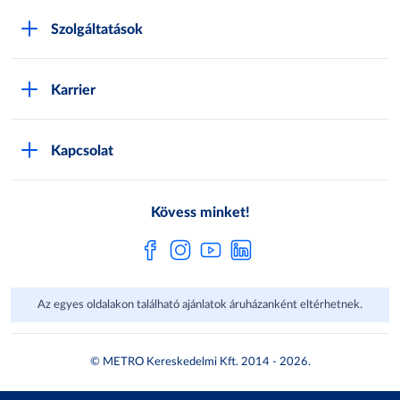
METRO Iroda webshop
Szolgáltatások
M:SHOP Általános szerződési feltételek
Áruházak
GYIK
Karrier
Sajátmárkák
Metro AG
Cégünkről
Hírlevél feliratkozás
Kapcsolat
Állásajánlatok
Katalógusok
Média
Pályázatok
Kövess minket!
Az egyes oldalakon található ajánlatok áruházanként eltérhetnek.
© METRO Kereskedelmi Kft. 2014 - 2026.