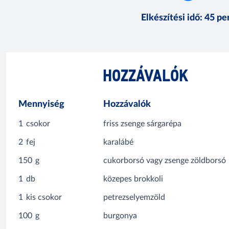
Elkészítési idő
:
45 pe
HOZZÁVALÓK
Mennyiség
Hozzávalók
1
csokor
friss zsenge sárgarépa
2
fej
karalábé
150
g
cukorborsó vagy zsenge zöldborsó
1
db
közepes brokkoli
1
kis csokor
petrezselyemzöld
100
g
burgonya