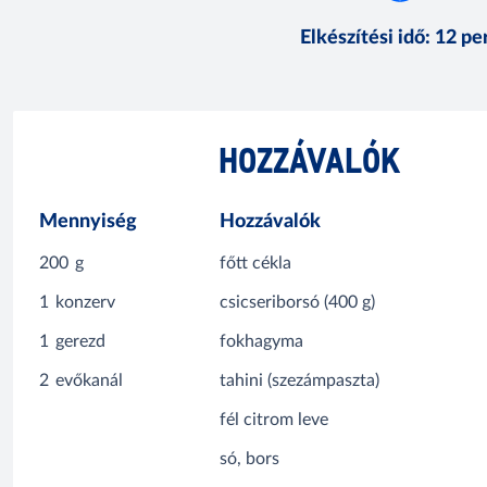
Elkészítési idő
:
12 pe
HOZZÁVALÓK
Mennyiség
Hozzávalók
200
g
főtt cékla
1
konzerv
csicseriborsó (400 g)
1
gerezd
fokhagyma
2
evőkanál
tahini (szezámpaszta)
fél citrom leve
só, bors