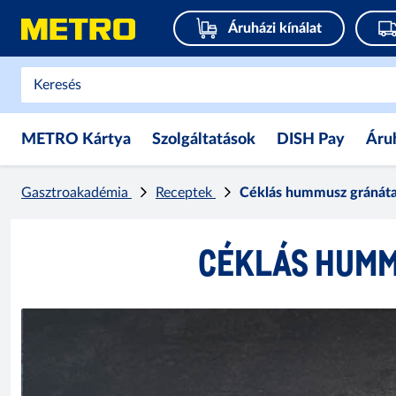
Áruházi kínálat
METRO Kártya
Szolgáltatások
DISH Pay
Áru
Gasztroakadémia
Receptek
Céklás hummusz gránáta
CÉKLÁS HUMM