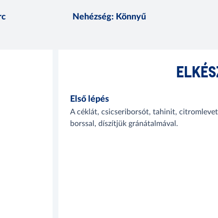
rc
Nehézség
:
Könnyű
ELKÉS
Első lépés
A céklát, csicseriborsót, tahinit, citromlev
borssal, díszítjük gránátalmával.