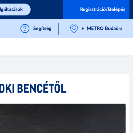
lgáltatások
Regisztráció/Belépés
Segítség
METRO Budaörs
OKI BENCÉTŐL