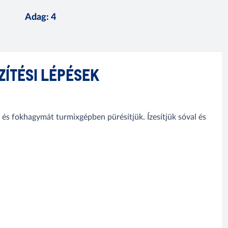
Adag
:
4
ZÍTÉSI LÉPÉSEK
et és fokhagymát turmixgépben pürésítjük. Ízesítjük sóval és