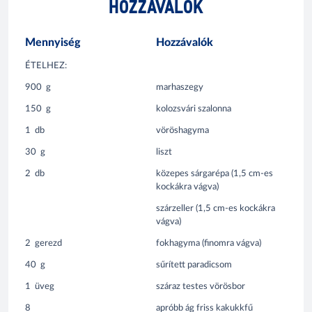
HOZZÁVALÓK
Mennyiség
Hozzávalók
ÉTELHEZ:
900
g
marhaszegy
150
g
kolozsvári szalonna
1
db
vöröshagyma
30
g
liszt
2
db
közepes sárgarépa (1,5 cm-es
kockákra vágva)
szárzeller (1,5 cm-es kockákra
vágva)
2
gerezd
fokhagyma (finomra vágva)
40
g
sűrített paradicsom
1
üveg
száraz testes vörösbor
8
apróbb ág friss kakukkfű