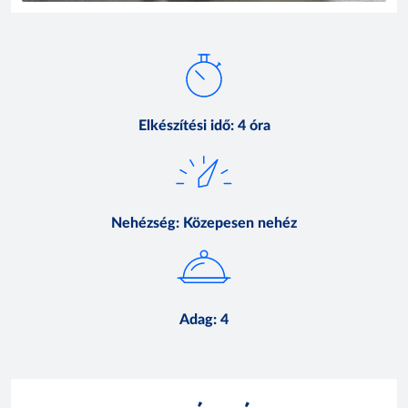
Elkészítési idő
:
4 óra
Nehézség
:
Közepesen nehéz
Adag
:
4