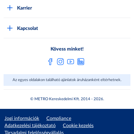
Áruházak
GYIK
Karrier
Sajátmárkák
Metro AG
Cégünkről
Hírlevél feliratkozás
Kapcsolat
Állásajánlatok
Katalógusok
Média
Pályázatok
Kövess minket!
Az egyes oldalakon található ajánlatok áruházanként eltérhetnek.
© METRO Kereskedelmi Kft. 2014 - 2026.
Jogi információk
Compliance
Adatkezelési tájékoztató
Cookie kezelés
Társadalmi felelősségvállalás