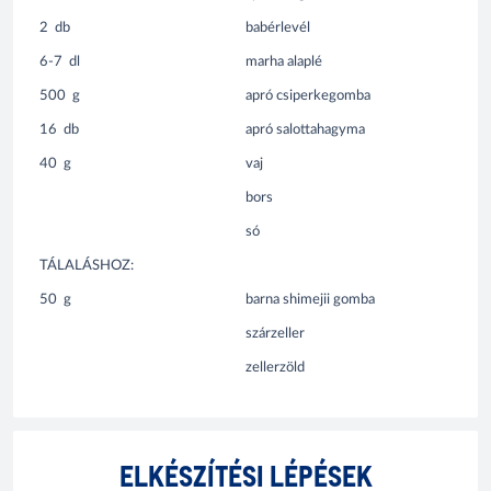
2
db
babérlevél
6-7
dl
marha alaplé
500
g
apró csiperkegomba
16
db
apró salottahagyma
40
g
vaj
bors
só
TÁLALÁSHOZ:
50
g
barna shimejii gomba
szárzeller
zellerzöld
ELKÉSZÍTÉSI LÉPÉSEK