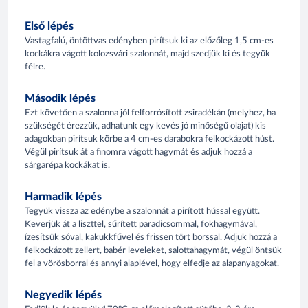
Első lépés
Vastagfalú, öntöttvas edényben pirítsuk ki az előzőleg 1,5 cm-es
kockákra vágott kolozsvári szalonnát, majd szedjük ki és tegyük
félre.
Második lépés
Ezt követően a szalonna jól felforrósított zsiradékán (melyhez, ha
szükségét érezzük, adhatunk egy kevés jó minőségű olajat) kis
adagokban pirítsuk körbe a 4 cm-es darabokra felkockázott húst.
Végül pirítsuk át a finomra vágott hagymát és adjuk hozzá a
sárgarépa kockákat is.
Harmadik lépés
Tegyük vissza az edénybe a szalonnát a pirított hússal együtt.
Keverjük át a liszttel, sűrített paradicsommal, fokhagymával,
ízesítsük sóval, kakukkfűvel és frissen tört borssal. Adjuk hozzá a
felkockázott zellert, babér leveleket, salottahagymát, végül öntsük
fel a vörösborral és annyi alaplével, hogy elfedje az alapanyagokat.
Negyedik lépés