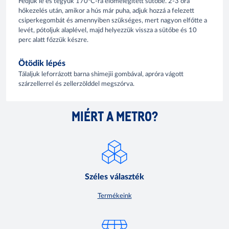
Fedjük le és tegyük 170°C-ra előmelegített sütőbe. 2-3 óra
hőkezelés után, amikor a hús már puha, adjuk hozzá a felezett
csiperkegombát és amennyiben szükséges, mert nagyon elfőtte a
levét, pótoljuk alaplével, majd helyezzük vissza a sütőbe és 10
perc alatt főzzük készre.
Ötödik lépés
Tálaljuk leforrázott barna shimejii gombával, apróra vágott
szárzellerrel és zellerzölddel megszórva.
MIÉRT A METRO?
Széles választék
Termékeink