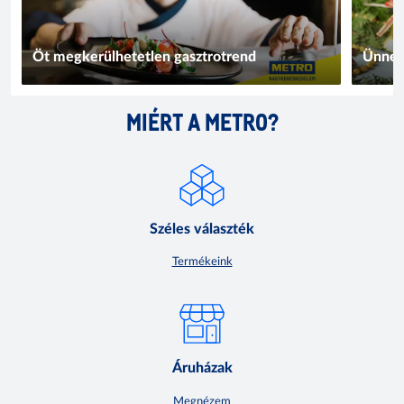
Öt megkerülhetetlen gasztrotrend
Ünnep
MIÉRT A METRO?
Széles választék
Termékeink
Áruházak
Megnézem