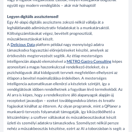
vagy a fogások megalkotása. Lássuk, milyen kollégákkal dolgozhat
együtt egy modern vendéglátós – akár már holnaptól!
Legyen digitális asszisztensed!
Egy AI-alapú digitális asszisztens zokszó nélkül vállalja át a
leghálátlanabb adiminisztratív feladatokat is a munkatársaktól.
Költségszámításokat végez, bevételt prognosztizál,
műszakbeosztásokat készít.
A
Delicious Data
platform például nagy mennyiségű adatra
támaszkodva fogyasztási előrejelzéseket készíté, amelyek az
értékesítés megtervezését segítik. Az étlap mesterséges
intelligencián alapuló elemzésével a
METRO Gastro Consulting
képes
azonosítani a magas haszonkulccsal rendelkező ételeket, és a
pszichológusok által kidolgozott tervnek megfelelően elhelyezni az
étlapon a bevétel maximalizálása érdekében. A mesterséges
intelligencia automatikusan ellenőrzi a készletek szintjét, így a
vendéglátósok időben rendelhetnek a fogyóban lévő termékekből. Az
AI arra is képes, hogy a rendelkezésre álló alapanyagok alapján új
recepteket javasoljon – ezeket továbbgondolva ízletes és kreatív
fogásokat kínálhat az étterem. Az olyan programok, mint a QPlaner a
munkaerő-tervezés folyamatait támogatják, így kiküszöbölhető a
létszámhiány: a szoftver váltásokat és műszakbeosztásokat készít
üzleti és személyi adatokra támaszkodva. Személyzet nélkül persze
nehéz a műszakbeosztás készítése, ezért az AI a toborzásban is segít: a