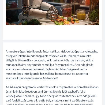
A mesterséges intelligencia futurisztikus vízióból átlépett a valóságba,
és egyre inkább mindennapjaink részévé válik. Jelenléte a munka
világát is átformálja – akadnak, akik tartanak tőle, de vannak, akik a
munkaerőhiány enyhítését remélik a folyamatoktól. A vendéglátás
számára mindenesetre remek fejlesztési lehetőségeket rejt a
mesterséges intelligencia használata: bemutatunk öt, a szektor
számára különösen hasznos AI-trendet!
Az AI-alapú programok verhetetlenek a folyamatok automatizálásában
és a hibák kiszűrésében, ami önmagában is időt szabadít fel a
vendéglősök számára, így több energiát fektethetnek a vendégekkel
való foglalkozásba és a kreatív folyamatokra, mint az étlaptervezés