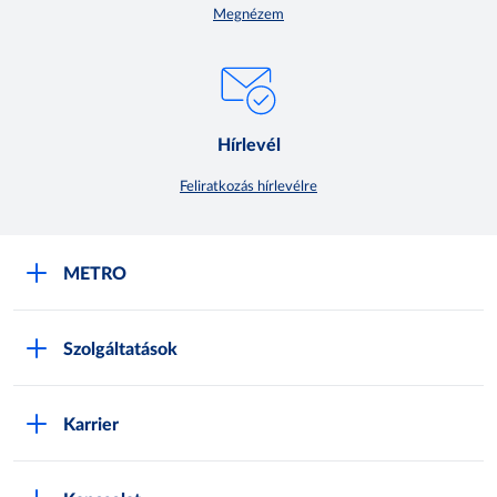
Megnézem
Hírlevél
Feliratkozás hírlevélre
METRO
METRO Iroda webshop
Szolgáltatások
M:SHOP Általános szerződési feltételek
Áruházak
GYIK
Karrier
Sajátmárkák
Metro AG
Cégünkről
Hírlevél feliratkozás