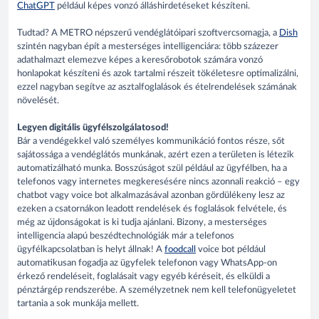
ChatGPT
például képes vonzó álláshirdetéseket készíteni.
Tudtad? A METRO népszerű vendéglátóipari szoftvercsomagja, a
Dish
szintén nagyban épít a mesterséges intelligenciára: több százezer
adathalmazt elemezve képes a keresőrobotok számára vonzó
honlapokat készíteni és azok tartalmi részeit tökéletesre optimalizálni,
ezzel nagyban segítve az asztalfoglalások és ételrendelések számának
növelését.
Legyen digitális ügyfélszolgálatosod!
Bár a vendégekkel való személyes kommunikáció fontos része, sőt
sajátossága a vendéglátós munkának, azért ezen a területen is létezik
automatizálható munka. Bosszúságot szül például az ügyfélben, ha a
telefonos vagy internetes megkeresésére nincs azonnali reakció – egy
chatbot vagy voice bot alkalmazásával azonban gördülékeny lesz az
ezeken a csatornákon leadott rendelések és foglalások felvétele, és
még az újdonságokat is ki tudja ajánlani. Bizony, a mesterséges
intelligencia alapú beszédtechnológiák már a telefonos
ügyfélkapcsolatban is helyt állnak! A
foodcall
voice bot például
automatikusan fogadja az ügyfelek telefonon vagy WhatsApp-on
érkező rendeléseit, foglalásait vagy egyéb kéréseit, és elküldi a
pénztárgép rendszerébe. A személyzetnek nem kell telefonügyeletet
tartania a sok munkája mellett.