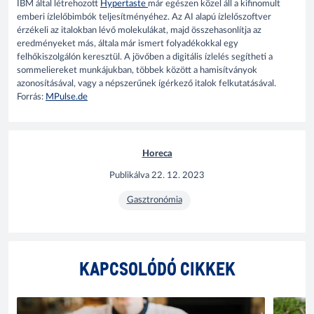
IBM által létrehozott
Hypertaste
már egészen közel áll a kifinomult
emberi ízlelőbimbók teljesítményéhez. Az AI alapú ízlelőszoftver
érzékeli az italokban lévő molekulákat, majd összehasonlítja az
eredményeket más, általa már ismert folyadékokkal egy
felhőkiszolgálón keresztül. A jövőben a digitális ízlelés segítheti a
sommeliereket munkájukban, többek között a hamisítványok
azonosításával, vagy a népszerűnek ígérkező italok felkutatásával.
Forrás:
MPulse.de
Horeca
Publikálva
22. 12. 2023
Gasztronómia
KAPCSOLÓDÓ CIKKEK