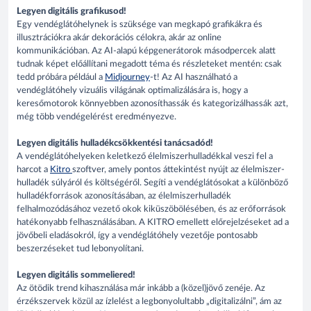
Legyen digitális grafikusod!
Egy vendéglátóhelynek is szüksége van megkapó grafikákra és
illusztrációkra akár dekorációs célokra, akár az online
kommunikációban. Az AI-alapú képgenerátorok másodpercek alatt
tudnak képet előállítani megadott téma és részleteket mentén: csak
tedd próbára például a
Midjourney
-t! Az AI használható a
vendéglátóhely vizuális világának optimalizálására is, hogy a
keresőmotorok könnyebben azonosíthassák és kategorizálhassák azt,
még több vendégelérést eredményezve.
Legyen digitális hulladékcsökkentési tanácsadód!
A vendéglátóhelyeken keletkező élelmiszerhulladékkal veszi fel a
harcot a
Kitro
szoftver, amely pontos áttekintést nyújt az élelmiszer-
hulladék súlyáról és költségéről. Segíti a vendéglátósokat a különböző
hulladékforrások azonosításában, az élelmiszerhulladék
felhalmozódásához vezető okok kiküszöbölésében, és az erőforrások
hatékonyabb felhasználásában. A KITRO emellett előrejelzéseket ad a
jövőbeli eladásokról, így a vendéglátóhely vezetője pontosabb
beszerzéseket tud lebonyolítani.
Legyen digitális sommeliered!
Az ötödik trend kihasználása már inkább a (közel)jövő zenéje. Az
érzékszervek közül az ízlelést a legbonyolultabb „digitalizálni”, ám az