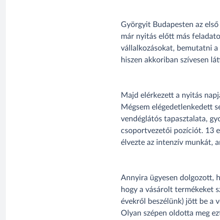
Györgyit Budapesten az első
már nyitás előtt más feladato
vállalkozásokat, bemutatni a 
hiszen akkoriban szívesen látt
Majd elérkezett a nyitás napj
Mégsem elégedetlenkedett sen
vendéglátós tapasztalata, gyo
csoportvezetői pozíciót. 13 e
élvezte az intenzív munkát, a
Annyira ügyesen dolgozott, ho
hogy a vásárolt termékeket s
évekről beszélünk) jött be a v
Olyan szépen oldotta meg ezt