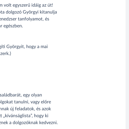
 volt egyszerű idáig az út!
óta dolgozó Györgyi kitanulja
menedzser tanfolyamot, és
ár egészben.
íti Györgyit, hogy a mai
zerk.)
saládbarát, egy olyan
lgokat tanulni, vagy előre
nnak új feladatok, és azok
„kívánságlista”, hogy ki
znek a dolgozóknak kedvezni.