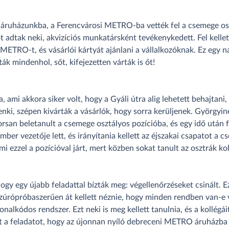
 áruházunkba, a Ferencvárosi METRO-ba vették fel a csemege os
t adtak neki, akvizíciós munkatársként tevékenykedett. Fel kelle
METRO-t, és vásárlói kártyát ajánlani a vállalkozóknak. Ez egy n
ák mindenhol, sőt, kifejezetten várták is őt!
a, ami akkora siker volt, hogy a Gyáli útra alig lehetett behajtan
ki, szépen kivárták a vásárlók, hogy sorra kerüljenek. Györgyinek
rsan beletanult a csemege osztályos pozícióba, és egy idő után fe
mber vezetője lett, és irányítania kellett az éjszakai csapatot a
mi ezzel a pozícióval járt, mert közben sokat tanult az osztrák kol
gy egy újabb feladattal bízták meg: végellenőrzéseket csinált. Ez 
zúrópróbaszerűen át kellett néznie, hogy minden rendben van-e v
onalkódos rendszer. Ezt neki is meg kellett tanulnia, és a kollégáit 
 a feladatot, hogy az újonnan nyíló debreceni METRO áruházba i