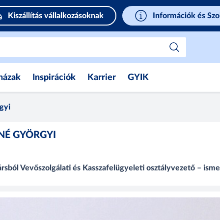
Kiszállítás vállalkozásoknak
Információk és Szo
házak
Inspirációk
Karrier
GYIK
gyi
NÉ GYÖRGYI
sból Vevőszolgálati és Kasszafelügyeleti osztályvezető – ism