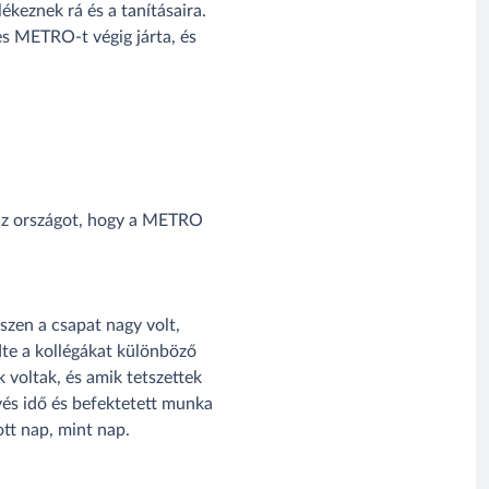
ékeznek rá és a tanításaira.
es METRO-t végig járta, és
a az országot, hogy a METRO
iszen a csapat nagy volt,
dte a kollégákat különböző
 voltak, és amik tetszettek
vés idő és befektetett munka
ott nap, mint nap.