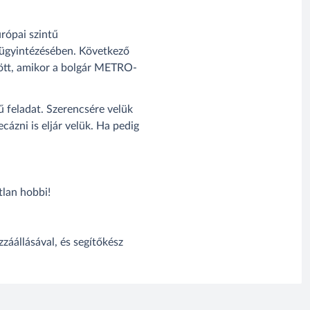
rópai szintű
k ügyintézésében. Következő
l jött, amikor a bolgár METRO-
ű feladat. Szerencsére velük
ázni is eljár velük. Ha pedig
tlan hobbi!
zzáállásával, és segítőkész