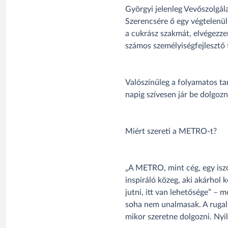
Györgyi jelenleg Vevőszolgála
Szerencsére ő egy végtelenül 
a cukrász szakmát, elvégezze
számos személyiségfejlesztő 
Valószínűleg a folyamatos ta
napig szívesen jár be dolgozni
Miért szereti a METRO-t?
„A METRO, mint cég, egy iszo
inspiráló közeg, aki akárhol 
jutni, itt van lehetősége” – 
soha nem unalmasak. A rugalm
mikor szeretne dolgozni. Nyi