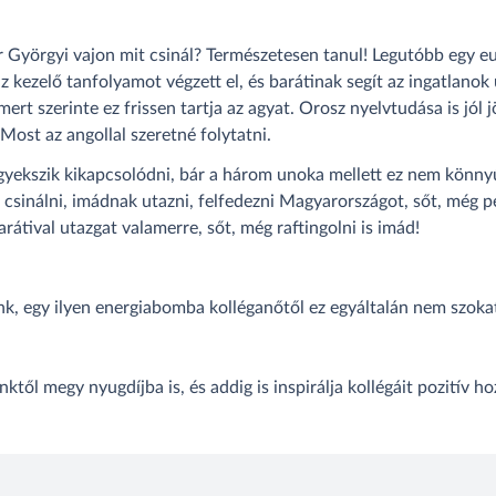
 Györgyi vajon mit csinál? Természetesen tanul! Legutóbb egy eu
áz kezelő tanfolyamot végzett el, és barátinak segít az ingatlano
 mert szerinte ez frissen tartja az agyat. Orosz nyelvtudása is jó
 Most az angollal szeretné folytatni.
igyekszik kikapcsolódni, bár a három unoka mellett ez nem könny
csinálni, imádnak utazni, felfedezni Magyarországot, sőt, még pec
rátival utazgat valamerre, sőt, még raftingolni is imád!
k, egy ilyen energiabomba kolléganőtől ez egyáltalán nem szoka
től megy nyugdíjba is, és addig is inspirálja kollégáit pozitív ho