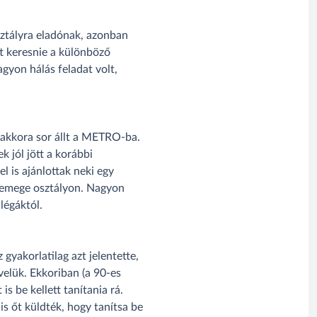
ztályra eladónak, azonban
tt keresnie a különböző
agyon hálás feladat volt,
i, akkora sor állt a METRO-ba.
 jól jött a korábbi
l is ajánlottak neki egy
 csemege osztályon. Nagyon
légáktól.
gyakorlatilag azt jelentette,
elük. Ekkoriban (a 90-es
is be kellett tanítania rá.
s őt küldték, hogy tanítsa be