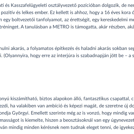
ti és Kasszafelügyeleti osztályvezető pozícióban dolgozik, de nem
pozitív és lelkes ember. Ez kellett is ahhoz, hogy a 16 éves kora 
n egy boltvezetői tanfolyamot, az érettségit, egy kereskedelmi 
tréninget. A tanulásban a METRO is támogatta, akár részben, ak
nulni akarás, a folyamatos építkezés és haladni akarás sokban seg
. (Olyannyira, hogy erre az interjúra is szabadnapján jött be – a s
nyú kiszámítható, biztos alapokon álló, fantasztikus csapattal, c
kezdi, ha valakiben van ambíció és képezi magát, de szeretne új do
mondja Györgyi. Emellett szerinte még az is vonzó, hogy mindig va
asságot is kiemelte, hiszen a beosztásoknál van egy úgynevezett 
lván mindig minden kérésnek nem tudnak eleget tenni, de igyeke