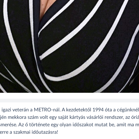
igazi veterán a METRO-nál. A kezdetektől 1994 óta a cégünknél
jén mekkora szám volt egy saját kártyás vásárlói rendszer, az óriá
smerése. Az ő története egy olyan időszakot mutat be, amit ma 
 erre a szakmai időutazásra!