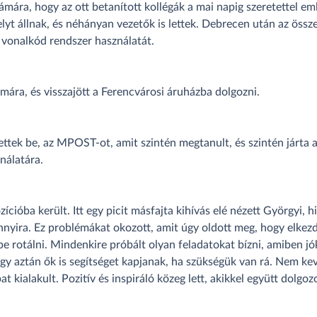
zámára, hogy az ott betanított kollégák a mai napig szeretettel eml
lyt állnak, és néhányan vezetők is lettek. Debrecen után az össz
 vonalkód rendszer használatát.
ámára, és visszajött a Ferencvárosi áruházba dolgozni.
ettek be, az MPOST-ot, amit szintén megtanult, és szintén járt
ználatára.
cióba került. Itt egy picit másfajta kihívás elé nézett Györgyi, h
nnyira. Ez problémákat okozott, amit úgy oldott meg, hogy elkez
 rotálni. Mindenkire próbált olyan feladatokat bízni, amiben jók
ogy aztán ők is segítséget kapjanak, ha szükségük van rá. Nem ke
t kialakult. Pozitív és inspiráló közeg lett, akikkel együtt dolgoz