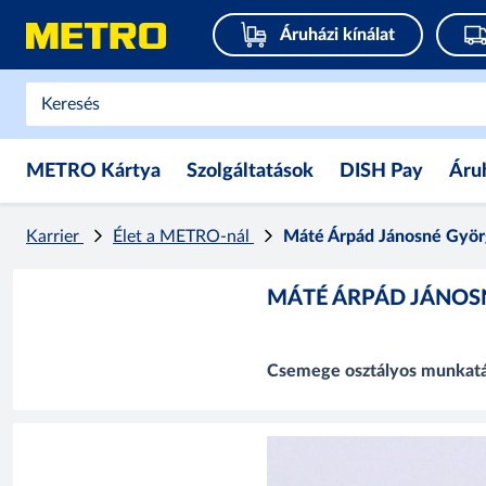
Áruházi kínálat
METRO Kártya
Szolgáltatások
DISH Pay
Áru
Karrier
Élet a METRO-nál
Máté Árpád Jánosné Györ
MÁTÉ ÁRPÁD JÁNOS
Csemege osztályos munkatár