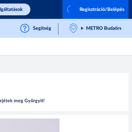
lgáltatások
Regisztráció/Belépés
Segítség
METRO Budaörs
erjétek meg Györgyit!