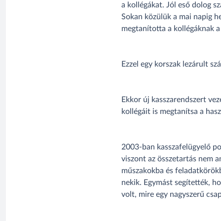
a kollégákat. Jól eső dolog s
Sokan közülük a mai napig he
megtanította a kollégáknak a
Ezzel egy korszak lezárult sz
Ekkor új kasszarendszert vez
kollégáit is megtanítsa a has
2003-ban kasszafelügyelő pozí
viszont az összetartás nem a
műszakokba és feladatkörökbe
nekik. Egymást segítették, h
volt, mire egy nagyszerű csapa