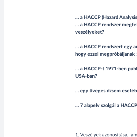
... a HACCP (Hazard Analysis
... a HACCP rendszer megfe
veszélyeket?
... a HACCP rendszert egy a
hogy ezzel megpróbáljanak 1
... a HACCP-t 1971-ben publ
USA-ban?
... egy üveges dzsem esetéb
... 7 alapelv szolgál a HACC
1. Veszélyek azonosítása, ame