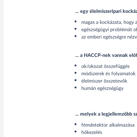
... egy élelmiszeripari kocká
magas a kockázata, hogy az
egészségügyi problémát o
az emberi egészségre néz
... a HACCP-nek vannak elő
ok/okozat összefüggés
módszerek és folyamatok 
élelmiszer összetevők
humán egészségügy
... melyek a legjellemzőbb s
fémdetektor alkalmazása
hőkezelés