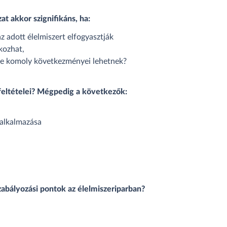
zat akkor szignifikáns, ha:
 adott élelmiszert elfogyasztják
kozhat,
ve komoly következményei lehetnek?
feltételei? Mégpedig a következők:
alkalmazása
zabályozási pontok az élelmiszeriparban?