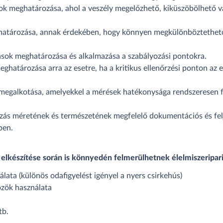
tok meghatározása, ahol a veszély megelőzhető, kiküszöbölhető v
ghatározása, annak érdekében, hogy könnyen megkülönböztethető
rások meghatározása és alkalmazása a szabályozási pontokra.
ghatározása arra az esetre, ha a kritikus ellenőrzési ponton az 
 megalkotása, amelyekkel a mérések hatékonysága rendszeresen f
kozás méretének és természetének megfelelő dokumentációs és felj
ben.
a elkészítése során is könnyedén felmerülhetnek élelmiszeripari
lata (különös odafigyelést igényel a nyers csirkehús)
özök használata
tb.