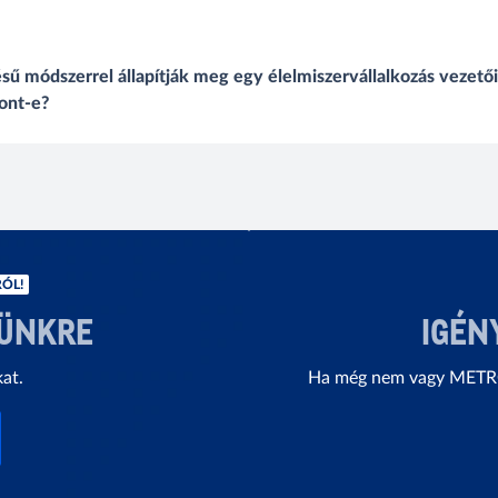
ésű módszerrel állapítják meg egy élelmiszervállalkozás vezető
pont-e?
ÓL!
LÜNKRE
IGÉN
kat.
Ha még nem vagy METRO 