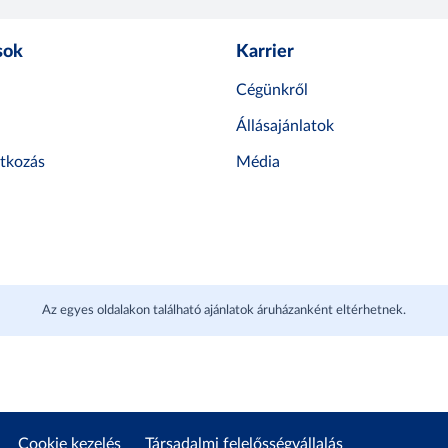
sok
Karrier
Cégünkről
Állásajánlatok
atkozás
Média
Az egyes oldalakon található ajánlatok áruházanként eltérhetnek.
Cookie kezelés
Társadalmi felelősségvállalás