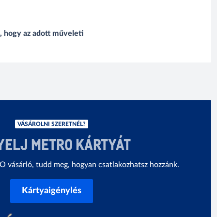
i, hogy az adott műveleti
VÁSÁROLNI SZERETNÉL?
YELJ METRO KÁRTYÁT
vásárló, tudd meg, hogyan csatlakozhatsz hozzánk.
Kártyaigénylés