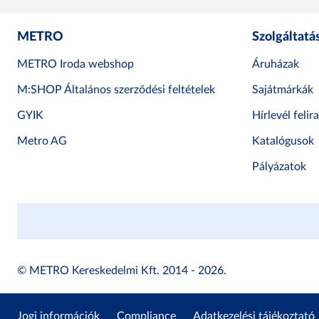
METRO
Szolgáltatá
METRO Iroda webshop
Áruházak
M:SHOP Általános szerződési feltételek
Sajátmárkák
GYIK
Hírlevél felir
Metro AG
Katalógusok
Pályázatok
© METRO Kereskedelmi Kft. 2014 - 2026.
Jogi információk
Compliance
Adatkezelési tájékoztató