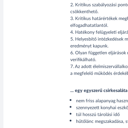
2. Kritikus szabályozási pon
csökkenthető.
3. Kritikus határértékek me
elfogadhatatlantól.
4. Hatékony felügyeleti eljá
5. Helyesbítő intézkedések me
eredményt kapunk.
6. Olyan független eljárások
verifikálható.
7. Az adott élelmiszervállal
a megfelelő működés érdeké
... egy egyszerű csirkesalát
nem friss alapanyag haszná
szennyezett konyhai eszk
túl hosszú tárolási idő
hűtőlánc megszakadása, s