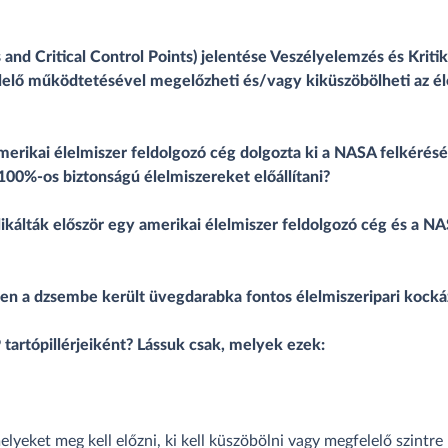
 and Critical Control Points) jelentése Veszélyelemzés és Krit
lelő működtetésével megelőzheti és/vagy kiküszöbölheti az él
merikai élelmiszer feldolgozó cég dolgozta ki a NASA felkérésé
00%-os biztonságú élelmiszereket előállítani?
ikálták először egy amerikai élelmiszer feldolgozó cég és a N
en a dzsembe került üvegdarabka fontos élelmiszeripari kock
P tartópillérjeiként? Lássuk csak, melyek ezek:
lyeket meg kell előzni, ki kell küszöbölni vagy megfelelő szintre 