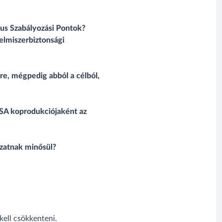
ikus Szabályozási Pontok?
elmiszerbiztonsági
re, mégpedig abból a célból,
ASA koprodukciójaként az
ázatnak minősül?
kell csökkenteni.