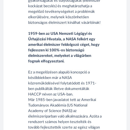
gyakoriságukat és súlyosságukat (élelmiszer
kockázat becslés) és meghatározhatja a
megelőző tevékenységeket a problémák
elkerülésére, melynek köszönhetően
biztonságos élelmiszert kínálhat vásárlóinak!
1959-ben az USA Nemzeti Légügyi és
Űrhajózási Hivatala, a NASA felkért egy
amerikai élelmiszer feldolgozó céget, hogy
fejlesszen ki 100%-os biztonságú
élelmiszereket, melyeket a világűrben
fognak elfogyasztani.
Ez a megelőzésen alapuló koncepció a
későbbiekben már a NASA
közreműködésével folytatódott és 1971-
ben publikálták illetve dokumentálták
HACCP néven az USA-ban.
Már 1985-ben javaslatot tett az Amerikai
Tudományos Akadémia (US National
Academy of Science (NAS)) az
élelmiszeriparban való alkalmazására. Azóta a
rendszert számos helyen tesztelték és
tovább fejlesztették szerte az egész világon