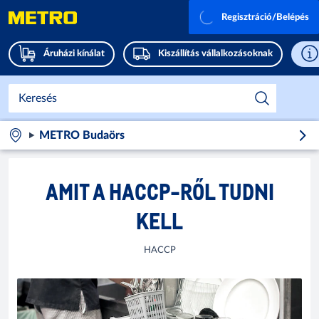
Regisztráció/Belépés
Áruházi kínálat
Kiszállítás vállalkozásoknak
METRO Budaörs
AMIT A HACCP-RŐL TUDNI
KELL
HACCP