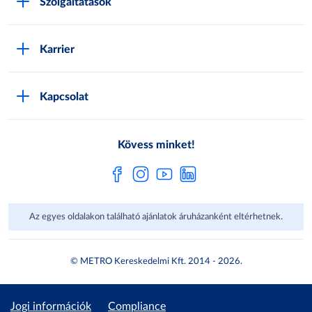
Szolgáltatások
M:SHOP Általános szerződési feltételek
Áruházak
GYIK
Karrier
Sajátmárkák
Metro AG
Cégünkről
Hírlevél feliratkozás
Kapcsolat
Állásajánlatok
Katalógusok
Média
Pályázatok
Kövess minket!
Az egyes oldalakon található ajánlatok áruházanként eltérhetnek.
© METRO Kereskedelmi Kft. 2014 - 2026.
Jogi információk
Compliance