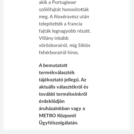
akik a Portugieser
szőlőfajtát honosították
meg. A filoxéravész után
telepítették a francia
fajták legnagyobb részét.
Villány inkább
vörösborairól, míg Siklós
fehérborairól híres.
A bemutatott
termékválaszték
tájékoztató jellegű. Az
aktuális választékról és
további termékeinkről
érdeklődjön
áruházainkban vagy a
METRO Központi
Ügyfélszolgálatán.