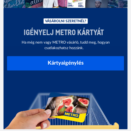
VÁSÁROLNI SZERETNÉL?
IGÉNYELJ METRO KÁRTYÁT
Ha még nem vagy METRO vásárló, tudd meg, hogyan
csatlakozhatsz hozzánk.
Kártyaigénylés