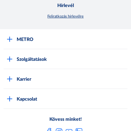
Hírlevél
Feliratkozás hírlevélre
METRO
METRO Iroda webshop
Szolgáltatások
M:SHOP Általános szerződési feltételek
Áruházak
GYIK
Karrier
Sajátmárkák
Metro AG
Cégünkről
Hírlevél feliratkozás
Kapcsolat
Állásajánlatok
Katalógusok
Média
Pályázatok
Kövess minket!