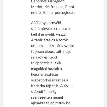
Cabernet sauvignon,
Merlot, Kékfrankos, Pinot
noir és Blauer portugieser.
A Villány környéki
szőlőművelés eredete a
keltákig nyúlik vissza.
A tatárjárás és a török
uralom alatt Villány szinte
teljesen elpusztult, majd
szlávok és rácok
telepedtek le, akik
magukkal hozták a
héjonerjesztéses
vörösborkészítést és a
Kadarka fajtát is. A XVII.
századtól pedig
szervezetten német
ajkúakat telepítettek be,