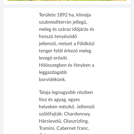
Területe 1892 ha, klímája
szubmediterrán jellegű,
meleg és száraz időjárás és
hosszú tenyészidő
jellemző, melyet a Földközi
tenger felől érkező meleg
levegő erősíti.
Hőösszegben és fényben a
leggazdagabb
borvidékünk.
Talaja legnagyobb részben
lösz és agyag, egyes
helyeken mészkő. Jellemző
szőlőfajták: Chardonnay,
Hárslevelű, Olaszrizling,
Tramini, Cabernet franc,