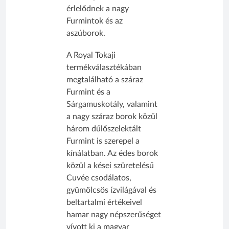
érlelődnek a nagy
Furmintok és az
aszúborok.
A Royal Tokaji
termékválasztékában
megtalálható a száraz
Furmint és a
Sárgamuskotály, valamint
a nagy száraz borok közül
három dűlőszelektált
Furmint is szerepel a
kínálatban. Az édes borok
közül a kései szüretelésű
Cuvée csodálatos,
gyümölcsös ízvilágával és
beltartalmi értékeivel
hamar nagy népszerűséget
vívott ki a magyar