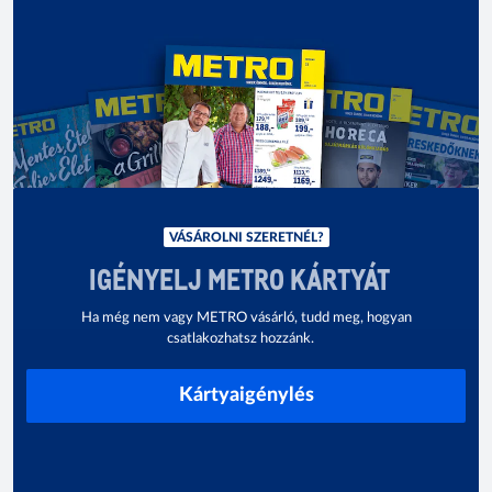
VÁSÁROLNI SZERETNÉL?
IGÉNYELJ METRO KÁRTYÁT
Ha még nem vagy METRO vásárló, tudd meg, hogyan
csatlakozhatsz hozzánk.
Kártyaigénylés