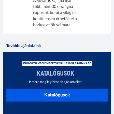
A Royal Tokaji ma már
több mint 30 országba
exportál, borai a világ öt
kontinensén érhetők el a
borkedvelők számára.
További ajánlataink
KÍVÁNCSI VAGY NAGYSZERŰ AJÁNLATAINKRA?
KATALÓGUSOK
Ismerd meg legfrissebb ajánlatainkat.
Katalógusok