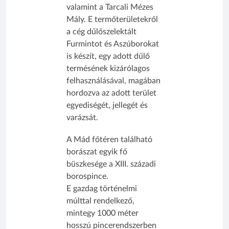
valamint a Tarcali Mézes
Mály. E termőterületekről
a cég dűlőszelektált
Furmintot és Aszúborokat
is készít, egy adott dűlő
termésének kizárólagos
felhasználásával, magában
hordozva az adott terület
egyediségét, jellegét és
varázsát.
A Mád főtéren található
borászat egyik fő
büszkesége a XIII. századi
borospince.
E gazdag történelmi
múlttal rendelkező,
mintegy 1000 méter
hosszú pincerendszerben