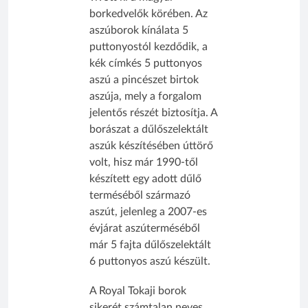
borkedvelők körében. Az
aszúborok kínálata 5
puttonyostól kezdődik, a
kék címkés 5 puttonyos
aszú a pincészet birtok
aszúja, mely a forgalom
jelentős részét biztosítja. A
borászat a dűlőszelektált
aszúk készítésében úttörő
volt, hisz már 1990-től
készített egy adott dűlő
terméséből származó
aszút, jelenleg a 2007-es
évjárat aszúterméséből
már 5 fajta dűlőszelektált
6 puttonyos aszú készült.
A Royal Tokaji borok
sikerét számtalan neves