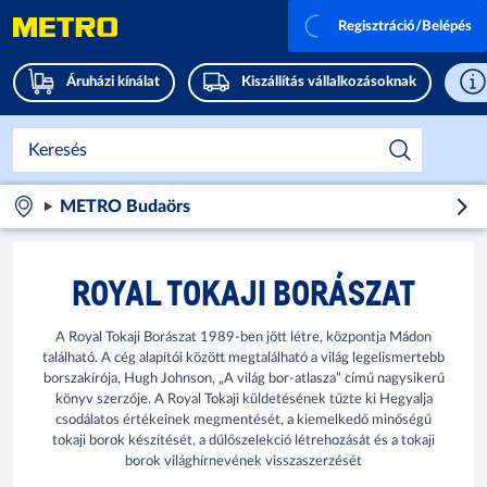
Regisztráció/Belépés
Áruházi kínálat
Kiszállítás vállalkozásoknak
METRO Budaörs
ROYAL TOKAJI BORÁSZAT
A Royal Tokaji Borászat 1989-ben jött létre, központja Mádon
található. A cég alapítói között megtalálható a világ legelismertebb
borszakírója, Hugh Johnson, „A világ bor-atlasza” című nagysikerű
könyv szerzője. A Royal Tokaji küldetésének tűzte ki Hegyalja
csodálatos értékeinek megmentését, a kiemelkedő minőségű
tokaji borok készítését, a dűlőszelekció létrehozását és a tokaji
borok világhírnevének visszaszerzését