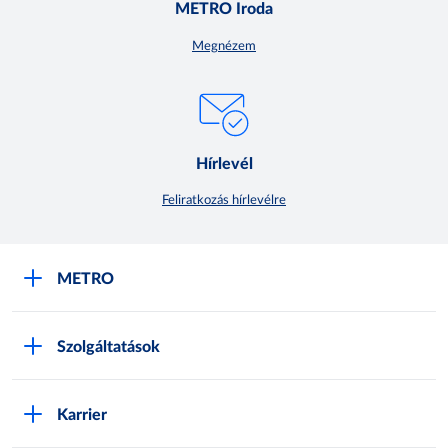
METRO Iroda
Megnézem
Hírlevél
Feliratkozás hírlevélre
METRO
METRO Iroda webshop
Szolgáltatások
M:SHOP Általános szerződési feltételek
Áruházak
GYIK
Karrier
Sajátmárkák
Metro AG