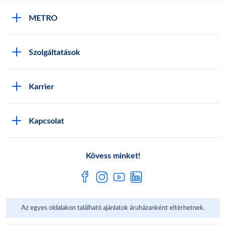
METRO
METRO Iroda webshop
Szolgáltatások
M:SHOP Általános szerződési feltételek
Áruházak
GYIK
Karrier
Sajátmárkák
Metro AG
Cégünkről
Hírlevél feliratkozás
Kapcsolat
Állásajánlatok
Katalógusok
Média
Pályázatok
Kövess minket!
Az egyes oldalakon található ajánlatok áruházanként eltérhetnek.