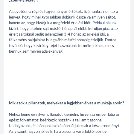
„személyiségét”?
Alapvetően a régi és hagyományos értékek. Számunkra nem az a
lényeg, hogy minél gyorsabban dobjunk össze valamilyen sajtot,
hanem az, hogy kivárjuk a megfelelő érlelési időt. Például nálunk
kizárt, hogy a tehén sajt másfél hónapnál előbb kerüljön piacra, az
érlelt sajtoknál pedig jellemzően 3-4 hónap az érlelési idő, a
félkemény sajtjainkat is legalább másfél hónapig érleljük. Fontos
továbbá, hogy kizárólag tejet használunk termékeinkhez, nincs
bennük semmilyen adalékanyag.
Mik azok a pillanatok, melyeket a legjobban élvez a munkája során?
Nehéz lenne egy ilyen pillanatot kiemelni, hiszen az ember látja az
egész folyamatot: beérkezik hozzánk a tej, amit azonnal
feldolgozunk, és hónapokkal később látjuk csak a kész eredményt.
Az viszont nagyon jól esik, ha a piacon a vásárlóktól pozitív