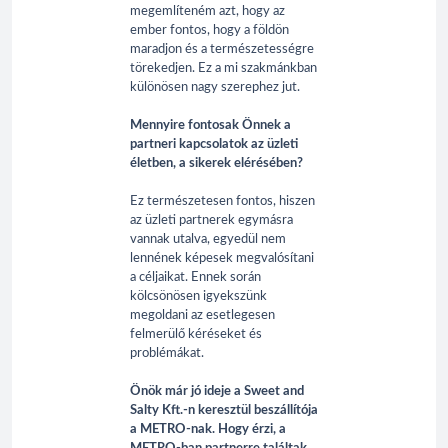
megemlíteném azt, hogy az
ember fontos, hogy a földön
maradjon és a természetességre
törekedjen. Ez a mi szakmánkban
különösen nagy szerephez jut.
Mennyire fontosak Önnek a
partneri kapcsolatok az üzleti
életben, a sikerek elérésében?
Ez természetesen fontos, hiszen
az üzleti partnerek egymásra
vannak utalva, egyedül nem
lennének képesek megvalósítani
a céljaikat. Ennek során
kölcsönösen igyekszünk
megoldani az esetlegesen
felmerülő kéréseket és
problémákat.
Önök már jó ideje a Sweet and
Salty Kft.-n keresztül beszállítója
a METRO-nak. Hogy érzi, a