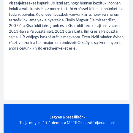
visszajelzéseket kapunk. Jó látni azt, hogy honnan kezdtük, honnan
indult a vállalkozás és az merre tart. Jó érzéssel tölt el bennünket, ha
tudunk bővülni. Különösen büszkék vagyunk arra, hogy van három
termékünk, amelyek elnyerték a Kiváló Magyar Élelmiszer díjat,
2007 óta Kisalföldi juhsajtunk és a Kisalföldi kecskesajtunk valamint
2013-ban a Pálpusztai sajt. 2011 óta a Lajta, Ilmici és a Pálpusztai
sajt a HÍR védjegy használatát is megkapta. Ezen kívül minden évben
részt veszünk a Csermajorban rendezett Országos sajtversenyen is,
ahol a cégünk kiváló eredményeket ér el.
Legyen a beszállítónk
Tudja meg, miért érdemes a METRO beszállítójának lenni.