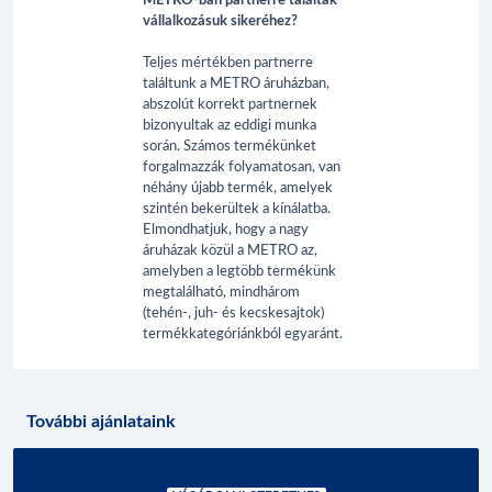
METRO-ban partnerre találtak
vállalkozásuk sikeréhez?
Teljes mértékben partnerre
találtunk a METRO áruházban,
abszolút korrekt partnernek
bizonyultak az eddigi munka
során. Számos termékünket
forgalmazzák folyamatosan, van
néhány újabb termék, amelyek
szintén bekerültek a kínálatba.
Elmondhatjuk, hogy a nagy
áruházak közül a METRO az,
amelyben a legtöbb termékünk
megtalálható, mindhárom
(tehén-, juh- és kecskesajtok)
termékkategóriánkból egyaránt.
További ajánlataink