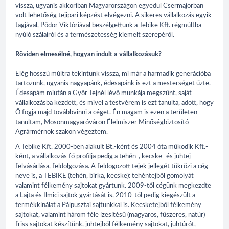
vissza, ugyanis akkoriban Magyarországon egyedül Csermajorban
volt lehetőség tejipari képzést elvégezni. A sikeres vállalkozás egyik
tagjával, Pődör Viktóriával beszélgettünk a Tebike Kft. régmúltba
nyúló szálairól és a természetesség kiemelt szerepéről.
Röviden elmesélné, hogyan indult a vállalkozásuk?
Elég hosszú múltra tekintünk vissza, mi már a harmadik generációba
tartozunk, ugyanis nagyapánk, édesapánk is ezt a mesterséget űzte.
Édesapám miután a Győr Tejnél lévő munkája megszűnt, saját
vállalkozásba kezdett, és mivel a testvérem is ezt tanulta, adott, hogy
Ő fogja majd továbbvinni a céget. Én magam is ezen a területen
tanultam, Mosonmagyaróváron Élelmiszer Minőségbiztosító
Agrármérnök szakon végeztem.
A Tebike Kft. 2000-ben alakult Bt.-ként és 2004 óta működik Kft.-
ként, a vállalkozás fő profilja pedig a tehén-, kecske- és juhtej
felvásárlása, feldolgozása. A feldogozott tejek jellegét tükrözi a cég
neve is, a TEBIKE (tehén, birka, kecske): tehéntejből gomolyát
valamint félkemény sajtokat gyártunk. 2009-től cégünk megkezdte
a Lajta és Ilmici sajtok gyártását is, 2010-től pedig kiegészült a
termékkínálat a Pálpusztai sajtunkkal is. Kecsketejből félkemény
sajtokat, valamint három féle ízesítésű (magyaros, fűszeres, natúr)
friss sajtokat készítünk, juhtejből félkemény sajtokat, juhtúrót,