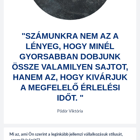
"SZÁMUNKRA NEM AZ A
LÉNYEG, HOGY MINÉL
GYORSABBAN DOBJUNK
ÖSSZE VALAMILYEN SAJTOT,
HANEM AZ, HOGY KIVÁRJUK
A MEGFELELŐ ÉRLELÉSI
IDŐT. "
Pődör Viktória
Mi az, ami Ön szerint a leginkább jellemzi vállalkozásuk stílusát,