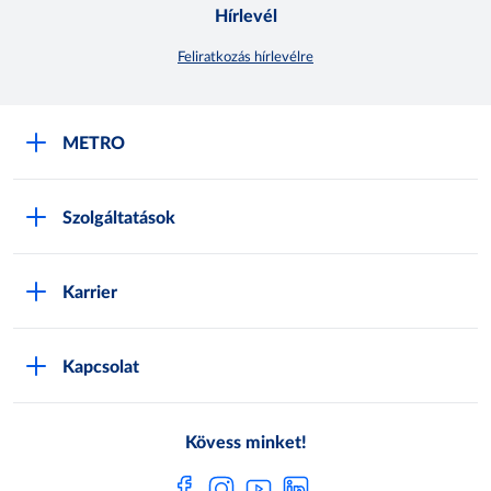
Hírlevél
Feliratkozás hírlevélre
METRO
METRO Iroda webshop
Szolgáltatások
M:SHOP Általános szerződési feltételek
Áruházak
GYIK
Karrier
Sajátmárkák
Metro AG
Cégünkről
Hírlevél feliratkozás
Kapcsolat
Állásajánlatok
Katalógusok
Média
Pályázatok
Kövess minket!