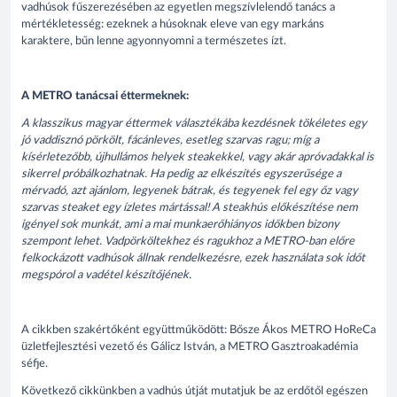
vadhúsok fűszerezésében az egyetlen megszívlelendő tanács a
mértékletesség: ezeknek a húsoknak eleve van egy markáns
karaktere, bűn lenne agyonnyomni a természetes ízt.
A METRO tanácsai éttermeknek:
A klasszikus magyar éttermek választékába kezdésnek tökéletes egy
jó vaddisznó pörkölt, fácánleves, esetleg szarvas ragu; míg a
kísérletezőbb, újhullámos helyek steakekkel, vagy akár apróvadakkal is
sikerrel próbálkozhatnak. Ha pedig az elkészítés egyszerűsége a
mérvadó, azt ajánlom, legyenek bátrak, és tegyenek fel egy őz vagy
szarvas steaket egy ízletes mártással! A steakhús előkészítése nem
igényel sok munkát, ami a mai munkaerőhiányos időkben bizony
szempont lehet. Vadpörköltekhez és ragukhoz a METRO-ban előre
felkockázott vadhúsok állnak rendelkezésre, ezek használata sok időt
megspórol a vadétel készítőjének.
A cikkben szakértőként együttműködött: Bősze Ákos METRO HoReCa
üzletfejlesztési vezető és
Gálicz István, a METRO Gasztroakadémia
séfje.
Következő cikkünkben a vadhús útját mutatjuk be az erdőtől egészen