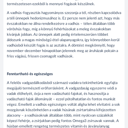
természetesen ezekből is mennyei fogások készülnek.
A vadhús-fogyasztás hagyományos szezonja a tél, részben kapcsolódva
a téli ünnepek hedonizmusához is. Ez persze nem jelenti azt, hogy más
évszakokban ne állna rendelkezésre a vadhús – télen általában több
vöröshús fogy, míg a könnyű fehérhúsokat a meleg évszakokban
kívánjuk jobban. Az ünnepek alatt pedig értelemszerűen többet
áldozunk a magas minőségű étel-alapanyagokra, így könnyebben kerül
vadhúsból készült fogás is az asztalra. A döntést megkönnyíti, hogy
november-december hónapokban jelennek meg az áruházak polcain a
friss vágású, frissen csomagolt vadhúsok.
Fenntartható és egészséges
A felelős vadgazdálkodásból származó vadakra tekinthetünk egyfajta
megújuló természeti erőforrásként. A vadgazdaság egyszerre védi a
vadak élőhelyét, óvja a nem vadászható fajokat, és hasznosítja a
vadászható fajok állományát – ezzel pótolhatatlan és fontos munkát
végez. Emellett a vadhús egészséges voltát aligha lehet elvitatni: a sok
mozgásnak köszönhetően a vadak húsának zsírtartalma kifejezetten
alacsony – a vadhúsoknak általában több, mint nyolcvan százalékát
képezi fehérje, a zsírjukban pedig fontos Omega3 zsírsavak vannak. A
húsban emellett rengeteg természetes vitamin és ásványianyag