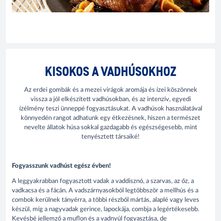
KISOKOS A VADHÚSOKHOZ
Az erdei gombák és a mezei virágok aromája és ízei köszönnek
vissza a jól elkészített vadhúsokban, és az intenzív, egyedi
ízélmény teszi ünneppé fogyasztásukat. A vadhúsok használatával
könnyedén rangot adhatunk egy étkezésnek, hiszen a természet
nevelte állatok húsa sokkal gazdagabb és egészségesebb, mint
tenyésztett társaiké!
Fogyasszunk vadhúst egész évben!
A leggyakrabban fogyasztott vadak a vaddisznó, a szarvas, az őz, a
vadkacsa és a fácán. A vadszárnyasokból legtöbbször a mellhús és a
combok kerülnek tányérra, a többi részből mártás, alaplé vagy leves
készül, míg a nagyvadak gerince, lapockája, combja a legértékesebb.
Kevésbé jellemző a muflon és a vadnyúl fogyasztása, de