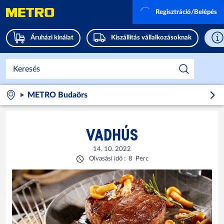
Regisztráció/Belépés
Áruházi kínálat
Kiszállítás vállalkozásoknak
METRO Budaörs
VADHÚS
14. 10. 2022
Olvasási idő
:
8
Perc