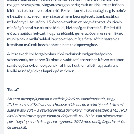
nyugati országokba, Magyarországon pedig csak az idős, rossz időben
kilőtt állatok húsa volt elérhető. Ezeket konyhatechnológiailag is nehéz
elkészíteni, az eredmény ráadásul nem kecsegtetett bombasztikus
ízélménnyel. Az utóbbi 15 évben azonban ez megváltozott, és kiváló
minőségű hazai húsok érhetőek el, biztonságos forrásból. Emiatt állt
elő az a sajátos helyzet, hogy az idősebb generációban rossz emlékek
munkálnak a vadhúsokkal kapcsolatban, míg a fiatal séfek bátran és
kreatívan nyúlnak hozzá ehhez a nemes alapanyaghoz.
A kereskedelmi forgalomban lévő vadhúsok vadgazdaságokból
származnak, beszerzésük nincs a vadászati szezonhoz kötve: ezekben
szinte egész évben dolgoznak fel friss húst, emellett fagyasztva is
kiváló minőségűeket kapni egész évben.
Tudta?
Mi sem bizonyítja jobban a vadhús jelenkori diadalmenetét, hogy
2016-ban és 2022-ben is a Bocuse d’Or európai döntőjének kötelező
alapanyaga volt – a szakácsolimpia bajnokai mindkét esetben a METRO
által biztosított magyar vadhúst dolgozták fel, 2016-ban dámszarvas
„pisztolyt” (a comb és a gerinc egyben), 2022-ben pedig őzgerincet és
őz lapockát.