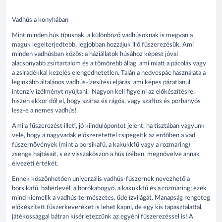
Vadhús a konyhában
Mint minden hús típusnak, a különböző vadhúsoknak is megvan a
maguk legelterjedtebb, legjobban hozzájuk illő fűszerezésük. Ami
minden vadhúsban közös: a háziállatok húsához képest jóval
alacsonyabb zsírtartalom és a tömörebb állag, ami miatt a pácolás vagy
a zsiradékkal kezelés elengedhetetlen. Talán a nedvespác használata a
leginkább általános vadhús-ízesítési eljárás, ami képes páratlanul
intenzív ízélményt nyújtani. Nagyon kell figyelni az előkészítésre,
hiszen ekkor dől el, hogy száraz és rágós, vagy szaftos és porhanyós
lesz-e a nemes vadhús!
Ami a fűszerezést illeti, jó kiindulópontot jelent, ha tisztában vagyunk
vele, hogy a nagyvadak előszeretettel csipegetik az erdőben a vad
fűszernövények (mint a borsikafű, a kakukkfű vagy a rozmaring)
zsenge hajtásait, s ez visszaköszön a hús ízében, megnövelve annak
élvezeti értékét.
Ennek köszönhetően univerzális vadhús-fűszernek nevezhető a
borsikafű, babérlevél, a borókabogyó, a kakukkfű és a rozmaring; ezek
mind kiemelik a vadhús természetes, üde ízvilágát. Manapság rengeteg
előkészített fűszerkeveréket is lehet kapni, de egy kis tapasztalattal,
játékossággal bátran kísérletezzünk az egyéni fűszerezéssel is! A