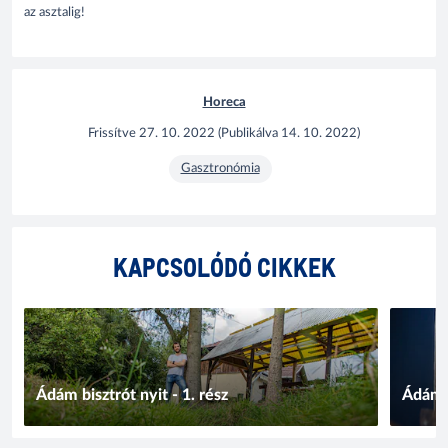
az asztalig!
Horeca
Frissítve
27. 10. 2022
(
Publikálva
14. 10. 2022
)
Gasztronómia
KAPCSOLÓDÓ CIKKEK
Ádám bisztrót nyit - 1. rész
Ádám b