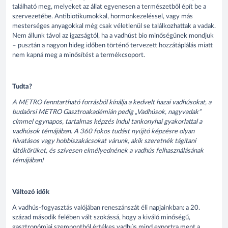
található meg, melyeket az állat egyenesen a természetből épít be a
szervezetébe. Antibiotikumokkal, hormonkezeléssel, vagy más
mesterséges anyagokkal még csak véletlenül se találkozhattak a vadak.
Nem állunk távol az igazságtól, ha a vadhúst bio minőségűnek mondjuk
– pusztán a nagyon hideg időben történő tervezett hozzátáplálás miatt
nem kapná meg a minősítést a termékcsoport.
Tudta?
A METRO fenntartható forrásból kínálja a kedvelt hazai vadhúsokat, a
budaörsi METRO Gasztroakadémián pedig „Vadhúsok, nagyvadak”
címmel egynapos, tartalmas képzés indul tankonyhai gyakorlattal a
vadhúsok témájában. A 360 fokos tudást nyújtó képzésre olyan
hivatásos vagy hobbiszakácsokat várunk, akik szeretnék tágítani
látókörüket, és szívesen elmélyednének a vadhús felhasználásának
témájában!
Változó idők
A vadhús-fogyasztás valójában reneszánszát éli napjainkban: a 20.
század második felében vált szokássá, hogy a kiváló minőségű,
gasztronómiai szempontból értékes vadhús mind exportra ment a