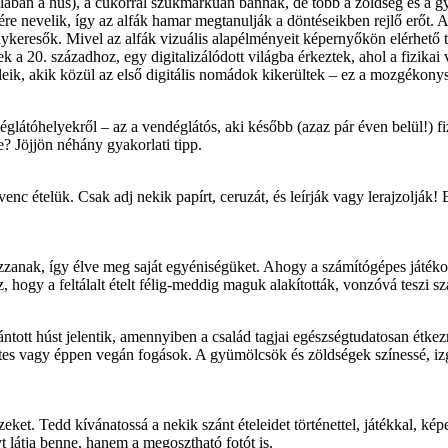
alában a hús), a cukorral szűkmarkúan bánnak, de több a zöldség és a g
tére nevelik, így az alfák hamar megtanulják a döntéseikben rejlő erőt.
nykeresők. Mivel az alfák vizuális alapélményeit képernyőkön elérhető t
 20. századhoz, egy digitalizálódott világba érkeztek, ahol a fizikai va
ik, akik közül az első digitális nomádok kikerültek – ez a mozgékonys
églátóhelyekről – az a vendéglátós, aki később (azaz pár éven belül!) f
 Jöjjön néhány gyakorlati tipp.
nc ételük. Csak adj nekik papírt, ceruzát, és leírják vagy lerajzolják!
ozzanak, így élve meg saját egyéniségüket. Ahogy a számítógépes játéko
, hogy a feltálalt ételt félig-meddig maguk alakították, vonzóvá teszi s
 rántott húst jelentik, amennyiben a család tagjai egészségtudatosan é
tes vagy éppen vegán fogások. A gyümölcsök és zöldségek színessé, izg
ket. Tedd kívánatossá a nekik szánt ételeidet történettel, játékkal, kép
t látja benne, hanem a megosztható fotót is.