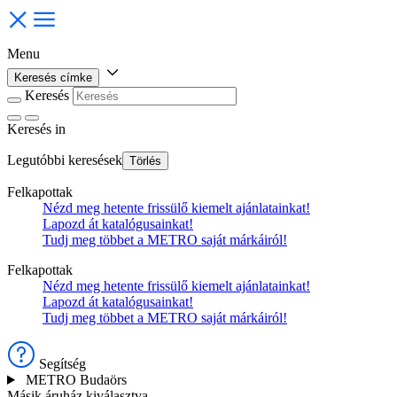
Menu
Keresés címke
Keresés
Keresés
in
Legutóbbi keresések
Törlés
Felkapottak
Nézd meg hetente frissülő kiemelt ajánlatainkat!
Lapozd át katalógusainkat!
Tudj meg többet a METRO saját márkáiról!
Felkapottak
Nézd meg hetente frissülő kiemelt ajánlatainkat!
Lapozd át katalógusainkat!
Tudj meg többet a METRO saját márkáiról!
Segítség
METRO Budaörs
Másik áruház kiválasztva