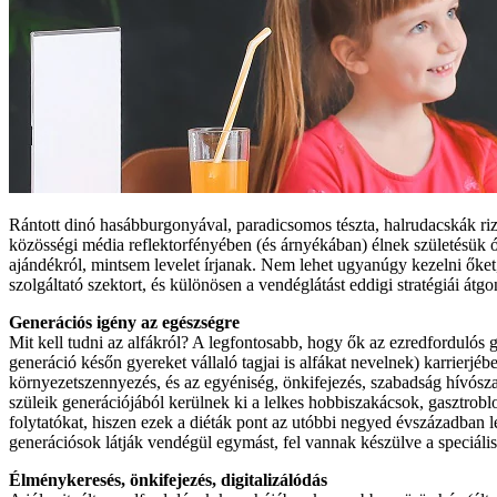
Rántott dinó hasábburgonyával, paradicsomos tészta, halrudacskák riz
közösségi média reflektorfényében (és árnyékában) élnek születésük 
ajándékról, mintsem levelet írjanak. Nem lehet ugyanúgy kezelni őket,
szolgáltató szektort, és különösen a vendéglátást eddigi stratégiái á
Generációs igény az egészségre
Mit kell tudni az alfákról? A legfontosabb, hogy ők az ezredfordulós 
generáció későn gyereket vállaló tagjai is alfákat nevelnek) karrierj
környezetszennyezés, és az egyéniség, önkifejezés, szabadság hívószav
szüleik generációjából kerülnek ki a lelkes hobbiszakácsok, gasztrob
folytatókat, hiszen ezek a diéták pont az utóbbi negyed évszázadban 
generációsok látják vendégül egymást, fel vannak készülve a speciális
Élménykeresés, önkifejezés, digitalizálódás