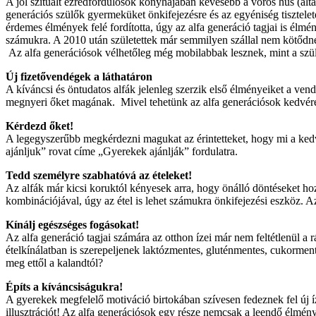
A jól szituált ezredfordulósok konyhájában kevesebb a vörös hús (ált
generációs szülők gyermeküket önkifejezésre és az egyéniség tisztele
érdemes élmények felé fordította, úgy az alfa generáció tagjai is élmé
számukra. A 2010 után születettek már semmilyen szállal nem kötődnek a
Az alfa generációsok vélhetőleg még mobilabbak lesznek, mint a szüle
Új fizetővendégek a láthatáron
A kíváncsi és öntudatos alfák jelenleg szerzik első élményeiket a vend
megnyeri őket magának. Mivel tehetünk az alfa generációsok kedvére?
Kérdezd őket!
A legegyszerűbb megkérdezni magukat az érintetteket, hogy mi a kedve
ajánljuk” rovat címe „Gyerekek ajánlják” fordulatra.
Tedd személyre szabhatóvá az ételeket!
Az alfák már kicsi koruktól kényesek arra, hogy önálló döntéseket h
kombinációjával, úgy az étel is lehet számukra önkifejezési eszköz. Az
Kínálj egészséges fogásokat!
Az alfa generáció tagjai számára az otthon ízei már nem feltétlenül a
ételkínálatban is szerepeljenek laktózmentes, gluténmentes, cukormen
meg ettől a kalandtól?
Építs a kíváncsiságukra!
A gyerekek megfelelő motiváció birtokában szívesen fedeznek fel új íze
illusztrációt! Az alfa generációsok egy része nemcsak a leendő élmény