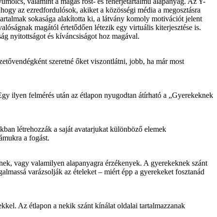
yümölcs, valamint a magas rost- és fehérjetartalmú alapanyag. Az Y-
 Ahogy az ezredfordulósok, akiket a közösségi média a megosztásra
artalmak sokasága alakította ki, a látvány komoly motivációt jelent
lóságnak magától értetődően létezik egy virtuális kiterjesztése is.
ág nyitottságot és kíváncsiságot hoz magával.
izetővendégként szeretné őket viszontlátni, jobb, ha már most
 Egy ilyen felmérés után az étlapon nyugodtan átírható a „Gyerekeknek
kban létrehozzák a saját avatarjukat különböző elemek
zámukra a fogást.
tkeznek, vagy valamilyen alapanyagra érzékenyek. A gyerekeknek szánt
almassá varázsolják az ételeket – miért épp a gyerekeket fosztanád
ekkel. Az étlapon a nekik szánt kínálat oldalai tartalmazzanak