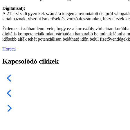
Digitalizálj!
A 21. századi gyerekek számára idegen a nyomtatott étlapról válogatá
tartalmaznak, viszont ismerősek és vonzóak számukra, hiszen ezek 
Érdemes tisztában lenni vele, hogy ez a korosztály várhatóan korábba
digitális kompetenciáik miatt várhatóan hamarabb be tudnak lépni a m
idősebb alfák tehát potenciálisan belátható időn belül fizetővendégek
Horeca
Kapcsolódó cikkek