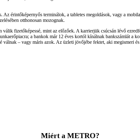
s. Az érintőképernyős terminálok, a tabletes megoldások, vagy a mobil
kezelésében otthonosan mozognak.
n válik fizetőképessé, mint az előzőek. A karrierjük csúcsán lévő ezr
unkaerőpiacra; a bankok már 12 éves kortól kínálnak bankszámlát a kor
ké válnak – vagy máris azok. Az üzleti jövőjébe fektet, aki megismeri 
Miért a METRO?