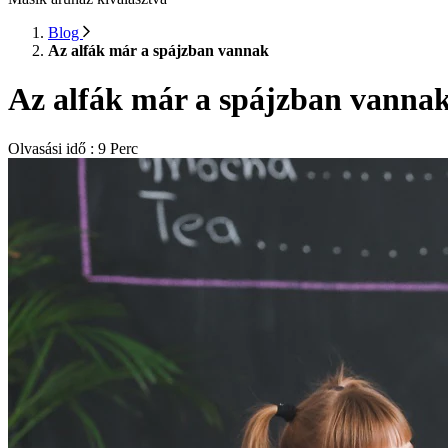
Blog
Az alfák már a spájzban vannak
Az alfák már a spájzban vannak
Olvasási idő
:
9
Perc