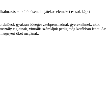
alkalmazások, különösen, ha játékos elemeket és sok képet
edfordulósok gyakran bőséges zsebpénzt adnak gyerekeiknek, akik
osztály tagjainak, virtuális számlájuk pedig még korábban lehet. Az
és megnyeri őket magának.