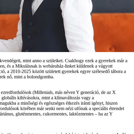
mekvendégeit, mint anno a szüleiket. Csakhogy ezek a gyerekek már a
ben, és a Mikulásnak is webáruház-linket küldenek a vágyott
ció, a 2010-2025 között született gyerekek egyre szélesedő tábora a
yerek nő, mint a bolondgomba.
z ezredfordulósok (Millenials, más néven Y generáció, de az X
 globális kihívásokra, mint a klímaváltozás vagy a
magukba a minőségi és egészséges étkezés iránti igényt, hiszen
fordulósok körében már senki nem nézi ufónak a speciális étrendet
táriánus, gluténmentes, cukormentes, laktózmentes – ha az Y