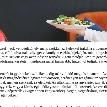
zsel – sok vendéglátóhely ma is azokkal az ételekkel traktálja a gyer
óta, előbb olvasnak szöveget valamilyen eszköz kijelzőjén, mint könyv
 mint szüleik vagy akár idősebb testvéreik generációját. Az alfa generá
tgondolására készteti – méghozzá minél hamarabb, hiszen jól tudjuk: a g
generáció gyermekei, szüleiket pedig már volt idő meg- és kiismerni. A
ében és magánéletében egyaránt tudatosok, érzékenyen reagálnak az olyan
ak mentén szervezik az életüket. Az alfák szinte az anyatejjel szívják 
loggerek, vagy a közösségi média gasztronómiai influenszerei. Az ezred
lettek népszerűek (vagy éppen kényszerűek). Vegán, vegetáriánus, flexi
 igényekre.