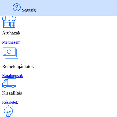
Széles választék
Segítség
Termékeink
Áruházak
Megnézem
Remek ajánlatok
Katalógusok
Kiszállítás
Részletek