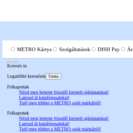
Menu
Keresés címke
METRO Kártya
Szolgáltatások
DISH Pay
Ár
Keresés
Keresés
in
Szolgáltatások
METRO Digitális szolgáltatások
Polcsín
Legutóbbi keresések
Törlés
Bock Merlot
Felkapottak
A lenti gombra kattintva bővebb információkat tudhat meg a termékrő
Nézd meg hetente frissülő kiemelt ajánlatainkat!
Megnézem
Lapozd át katalógusainkat!
Tudj meg többet a METRO saját márkáiról!
Felkapottak
Nézd meg hetente frissülő kiemelt ajánlatainkat!
Lapozd át katalógusainkat!
Tudj meg többet a METRO saját márkáiról!