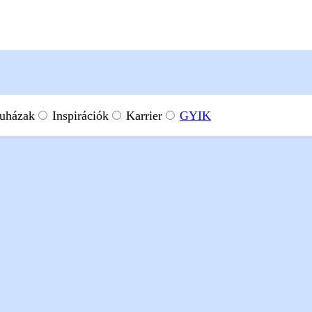
uházak
Inspirációk
Karrier
GYIK
 QR kódok
Bock Merlot
l.
Miért a METRO?