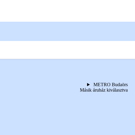
METRO Budaörs
Másik áruház kiválasztva