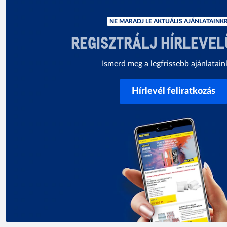
NE MARADJ LE AKTUÁLIS AJÁNLATAINKR
REGISZTRÁLJ HÍRLEVE
Ismerd meg a legfrissebb ajánlatain
Hírlevél feliratkozás