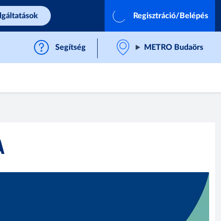
lgáltatások
Regisztráció/Belépés
Segítség
METRO Budaörs
A