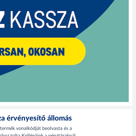
 érvényesítő állomás
termék vonalkódját beolvasta és a
shoz tolta Kollégáink a pénztáraknál