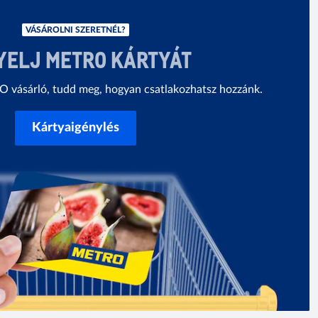
VÁSÁROLNI SZERETNÉL?
YELJ METRO KÁRTYÁT
vásárló, tudd meg, hogyan csatlakozhatsz hozzánk.
Kártyaigénylés