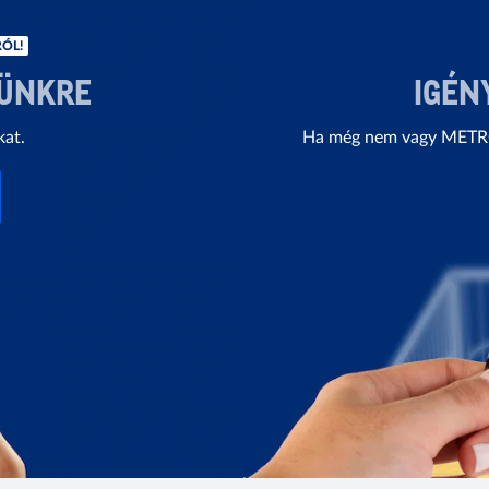
ÓL!
LÜNKRE
IGÉN
kat.
Ha még nem vagy METRO 