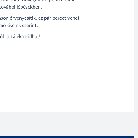
 további lépésekben.
son érvényesítik, ez pár percet vehet
méréseink szerint.
ről
itt
tájékozódhat!