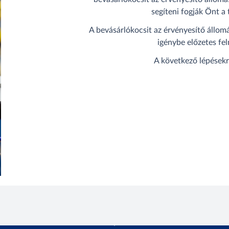
segíteni fogják Önt a
A bevásárlókocsit az érvényesítő állomá
igénybe előzetes fel
A következő lépések