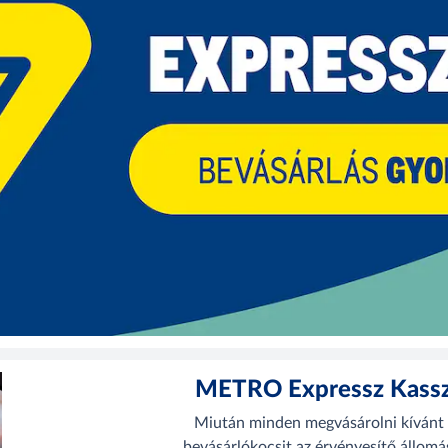
METRO Expressz Kassza
Miután minden megvásárolni kívánt 
bevásárlókocsit az érvényesítő állomá