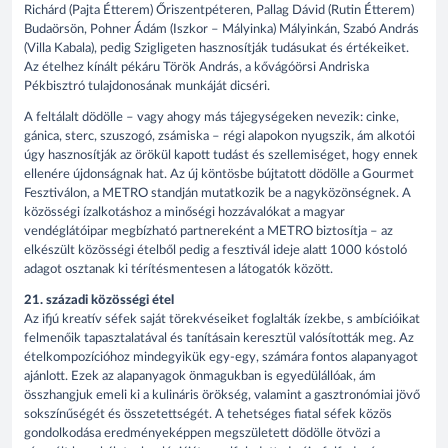
Richárd (Pajta Étterem) Őriszentpéteren, Pallag Dávid (Rutin Étterem)
Budaörsön, Pohner Ádám (Iszkor – Mályinka) Mályinkán, Szabó András
(Villa Kabala), pedig Szigligeten hasznosítják tudásukat és értékeiket.
Az ételhez kínált pékáru Török András, a kővágóörsi Andriska
Pékbisztró tulajdonosának munkáját dicséri.
A feltálalt dödölle – vagy ahogy más tájegységeken nevezik: cinke,
gánica, sterc, szuszogó, zsámiska – régi alapokon nyugszik, ám alkotói
úgy hasznosítják az örökül kapott tudást és szellemiséget, hogy ennek
ellenére újdonságnak hat. Az új köntösbe bújtatott dödölle a Gourmet
Fesztiválon, a METRO standján mutatkozik be a nagyközönségnek. A
közösségi ízalkotáshoz a minőségi hozzávalókat a magyar
vendéglátóipar megbízható partnereként a METRO biztosítja – az
elkészült közösségi ételből pedig a fesztivál ideje alatt 1000 kóstoló
adagot osztanak ki térítésmentesen a látogatók között.
21. századi közösségi étel
Az ifjú kreatív séfek saját törekvéseiket foglalták ízekbe, s ambícióikat
felmenőik tapasztalatával és tanításain keresztül valósították meg. Az
ételkompozícióhoz mindegyikük egy-egy, számára fontos alapanyagot
ajánlott. Ezek az alapanyagok önmagukban is egyedülállóak, ám
összhangjuk emeli ki a kulináris örökség, valamint a gasztronómiai jövő
sokszínűségét és összetettségét. A tehetséges fiatal séfek közös
gondolkodása eredményeképpen megszületett dödölle ötvözi a