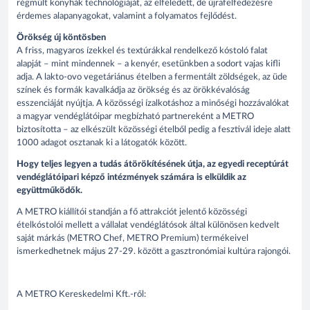
régmúlt konyhák technológiáját, az elfeledett, de újrafelfedezésre
érdemes alapanyagokat, valamint a folyamatos fejlődést.
Örökség új köntösben
A friss, magyaros ízekkel és textúrákkal rendelkező kóstoló falat
alapját – mint mindennek – a kenyér, esetünkben a sodort vajas kifli
adja. A lakto-ovo vegetáriánus ételben a fermentált zöldségek, az üde
színek és formák kavalkádja az örökség és az örökkévalóság
esszenciáját nyújtja. A közösségi ízalkotáshoz a minőségi hozzávalókat
a magyar vendéglátóipar megbízható partnereként a METRO
biztosította – az elkészült közösségi ételből pedig a fesztivál ideje alatt
1000 adagot osztanak ki a látogatók között.
Hogy teljes legyen a tudás átörökítésének útja, az egyedi receptúrát
vendéglátóipari képző intézmények számára is elküldik az
együttműködők.
A METRO kiállítói standján a fő attrakciót jelentő közösségi
ételkóstolói mellett a vállalat vendéglátósok által különösen kedvelt
saját márkás (METRO Chef, METRO Premium) termékeivel
ismerkedhetnek május 27-29. között a gasztronómiai kultúra rajongói.
A METRO Kereskedelmi Kft.-ről: