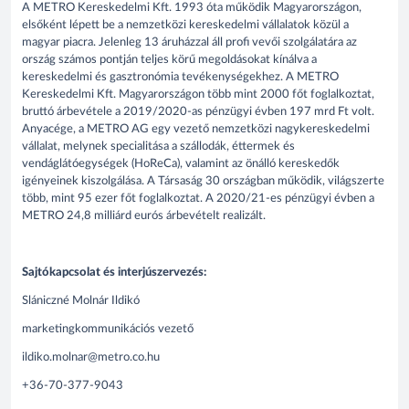
A METRO Kereskedelmi Kft. 1993 óta működik Magyarországon,
elsőként lépett be a nemzetközi kereskedelmi vállalatok közül a
magyar piacra. Jelenleg 13 áruházzal áll profi vevői szolgálatára az
ország számos pontján teljes körű megoldásokat kínálva a
kereskedelmi és gasztronómia tevékenységekhez. A METRO
Kereskedelmi Kft. Magyarországon több mint 2000 főt foglalkoztat,
bruttó árbevétele a 2019/2020-as pénzügyi évben 197 mrd Ft volt.
Anyacége, a METRO AG egy vezető nemzetközi nagykereskedelmi
vállalat, melynek specialitása a szállodák, éttermek és
vendáglátóegységek (HoReCa), valamint az önálló kereskedők
igényeinek kiszolgálása. A Társaság 30 országban működik, világszerte
több, mint 95 ezer főt foglalkoztat. A 2020/21-es pénzügyi évben a
METRO 24,8 milliárd eurós árbevételt realizált.
Sajtókapcsolat és interjúszervezés:
Slániczné Molnár Ildikó
marketingkommunikációs vezető
ildiko.molnar@metro.co.hu
+36-70-377-9043