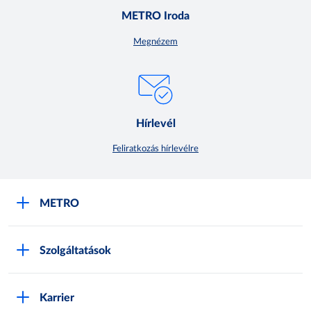
METRO Iroda
Megnézem
Hírlevél
Feliratkozás hírlevélre
METRO
METRO Iroda webshop
Szolgáltatások
M:SHOP Általános szerződési feltételek
Áruházak
GYIK
Karrier
Sajátmárkák