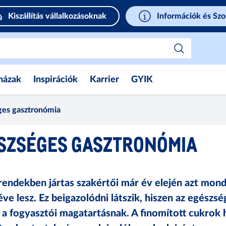
Kiszállítás vállalkozásoknak
Információk és Szo
házak
Inspirációk
Karrier
GYIK
ges gasztronómia
ÉSZSÉGES GASZTRONÓMIA
ndekben jártas szakértői már év elején azt mond
éve lesz. Ez beigazolódni látszik, hiszen az egész
 fogyasztói magatartásnak. A finomított cukrok h