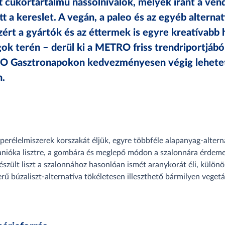
 cukortartalmú nassolnivalók, melyek iránt a vend
a kereslet. A vegán, a paleo és az egyéb alternat
zért a gyártók és az éttermek is egyre kreatívabb
gok terén – derül ki a METRO friss trendriportjábó
O Gasztronapokon kedvezményesen végig lehetett
.
erélelmiszerek korszakát éljük, egyre többféle alapanyag-alterna
anióka lisztre, a gombára és meglepő módon a szalonnára érdeme
szült liszt a szalonnához hasonlóan ismét aranykorát éli, külön
rű búzaliszt-alternatíva tökéletesen illeszthető bármilyen veget