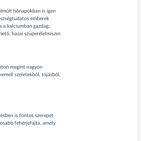
 elmúlt hónapokban is igen
gészségtudatos emberek
ás a kalciumban gazdag,
ető, hazai szuperélelmiszer.
ronton megint nagyon
kemell szeletekből, tojásból,
zésben is fontos szerepet
nosabb fehérjefajta, amely