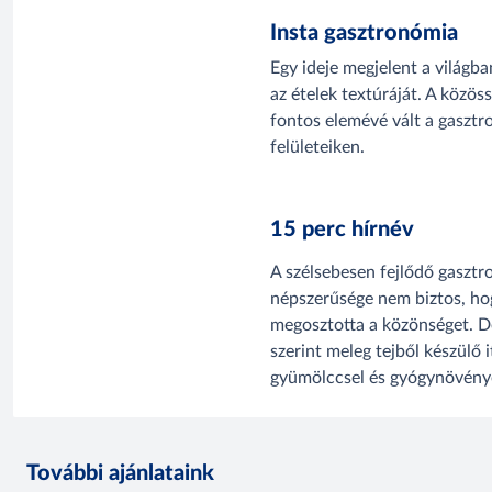
Insta gasztronómia
Egy ideje megjelent a világba
az ételek textúráját. A közös
fontos elemévé vált a gasztr
felületeiken.
15 perc hírnév
A szélsebesen fejlődő gasztr
népszerűsége nem biztos, hog
megosztotta a közönséget. De
szerint meleg tejből készülő 
gyümölccsel és gyógynövénye
További ajánlataink