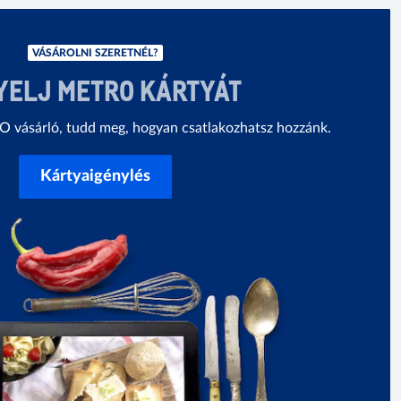
VÁSÁROLNI SZERETNÉL?
YELJ METRO KÁRTYÁT
vásárló, tudd meg, hogyan csatlakozhatsz hozzánk.
Kártyaigénylés