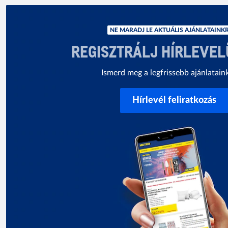
NE MARADJ LE AKTUÁLIS AJÁNLATAINKR
REGISZTRÁLJ HÍRLEVE
Ismerd meg a legfrissebb ajánlatain
Hírlevél feliratkozás