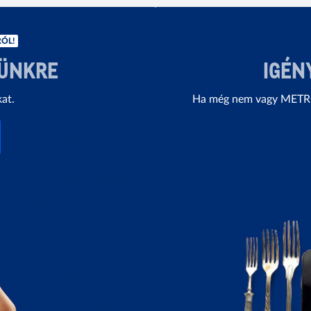
ÓL!
LÜNKRE
IGÉN
kat.
Ha még nem vagy METRO 