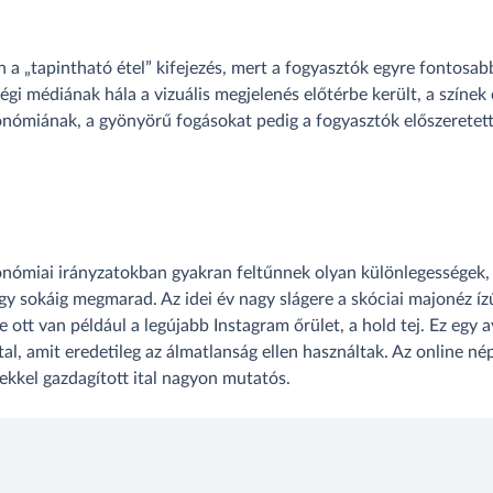
n a „tapintható étel” kifejezés, mert a fogyasztók egyre fontosabb
ségi médiának hála a vizuális megjelenés előtérbe került, a színe
onómiának, a gyönyörű fogásokat pedig a fogyasztók előszeretette
onómiai irányzatokban gyakran feltűnnek olyan különlegességek, 
y sokáig megmarad. Az idei év nagy slágere a skóciai majonéz ízű
 ott van például a legújabb Instagram őrület, a hold tej. Ez eg
ital, amit eredetileg az álmatlanság ellen használtak. Az online n
kkel gazdagított ital nagyon mutatós.