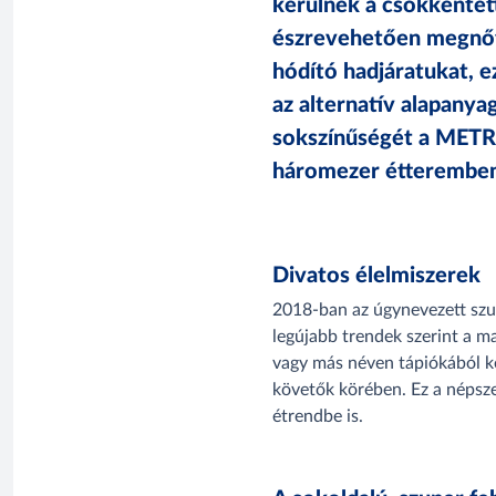
kerülnek a csökkentett
észrevehetően megnőtt 
hódító hadjáratukat, e
az alternatív alapanya
sokszínűségét a METR
háromezer étteremben
Divatos élelmiszerek
2018-ban az úgynevezett szup
legújabb trendek szerint a m
vagy más néven tápiókából ké
követők körében. Ez a népsze
étrendbe is.