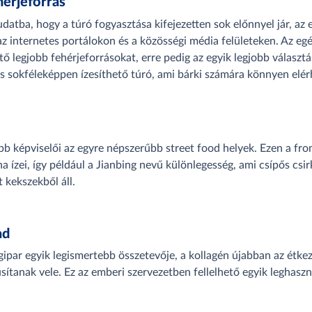
hérjeforrás
datba, hogy a túró fogyasztása kifejezetten sok előnnyel jár, az
az internetes portálokon és a közösségi média felületeken. Az e
ő legjobb fehérjeforrásokat, erre pedig az egyik legjobb választ
s sokféleképpen ízesíthető túró, ami bárki számára könnyen elérh
ebb képviselői az egyre népszerűbb street food helyek. Ezen a f
ha ízei, így például a Jianbing nevű különlegesség, ami csípős csir
 kekszekből áll.
ad
gipar egyik legismertebb összetevője, a kollagén újabban az étke
sítanak vele. Ez az emberi szervezetben fellelhető egyik leghasz