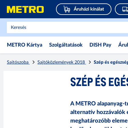
Áruházi kínálat
METRO Kártya
Szolgáltatások
DISH Pay
Áru
Sajtószoba
Sajtóközlemények 2018
Szép és egészsé
SZÉP ÉS EG
A METRO alapanyag-tre
alternatív hozzávalók 
meghatározóbb eleme a