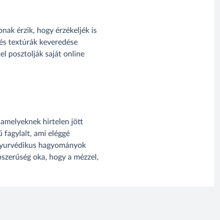
nak érzik, hogy érzékeljék is
k és textúrák keveredése
l posztolják saját online
amelyeknek hirtelen jött
 fagylalt, ami eléggé
y ayurvédikus hagyományok
épszerűség oka, hogy a mézzel,