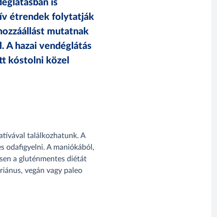
églátásban is
ív étrendek folytatják
 hozzáállást mutatnak
l. A hazai vendéglátás
 kóstolni közel
tívával találkozhatunk. A
s odafigyelni. A maniókából,
ösen a gluténmentes diétát
áriánus, vegán vagy paleo