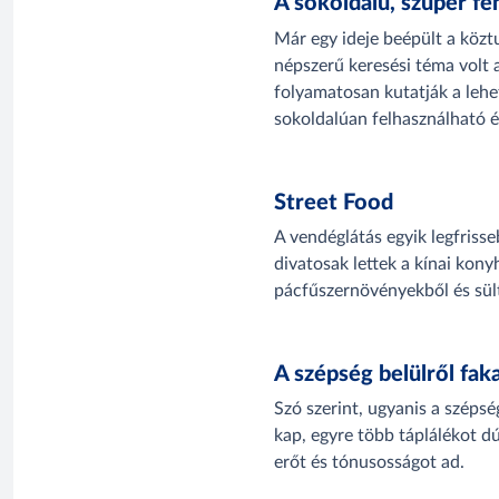
A sokoldalú, szuper fe
Már egy ideje beépült a köztu
népszerű keresési téma volt 
folyamatosan kutatják a lehet
sokoldalúan felhasználható é
Street Food
A vendéglátás egyik legfriss
divatosak lettek a kínai kony
pácfűszernövényekből és sült
A szépség belülről fak
Szó szerint, ugyanis a szépsé
kap, egyre több táplálékot dú
erőt és tónusosságot ad.