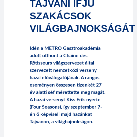
TAJVANI IFJÚ
SZAKÁCSOK
VILÁGBAJNOKSÁGÁT
Idén a METRO Gasztroakadémia
adott otthont a Chaîne des
Rôtisseurs világszervezet által
szervezett nemzetközi verseny
hazai előválogatójának. A rangos
eseményen összesen tizenkét 27
év alatti séf mérettette meg magát.
A hazai versenyt Kiss Erik nyerte
(Four Seasons), így szeptember 7-
én ő képviseli majd hazánkat
Tajvanon, a világbajnokságon.