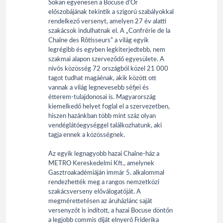
Sokan egyenesen a Bocuse d’Or
előszobájának tekintik a szigorú szabályokkal
rendelkező versenyt, amelyen 27 év alatti
szakácsok indulhatnak el. A „Confrérie de la
Chaîne des Rôtisseurs” a világ egyik
legrégibb és egyben legkiterjedtebb, nem
szakmai alapon szerveződő egyesülete. A
nívós közösség 72 országból közel 21 000
tagot tudhat magáénak, akik között ott
vannak a világ legnevesebb séfjei és
étterem-tulajdonosai is. Magyarország
kiemelkedő helyet foglal el a szervezetben,
hiszen hazánkban több mint száz olyan
vendéglátóegységgel találkozhatunk, aki
tagja ennek a közösségnek.
Az egyik legnagyobb hazai Chaîne-ház a
METRO Kereskedelmi Kft., amelynek
Gasztroakadémiáján immár 5. alkalommal
rendezhették meg a rangos nemzetközi
szakácsverseny előválogatóját. A
megmérettetésen az áruházlánc saját
versenyzőt is indított, a hazai Bocuse döntőn
a legjobb commis díját elnyerő Friderika