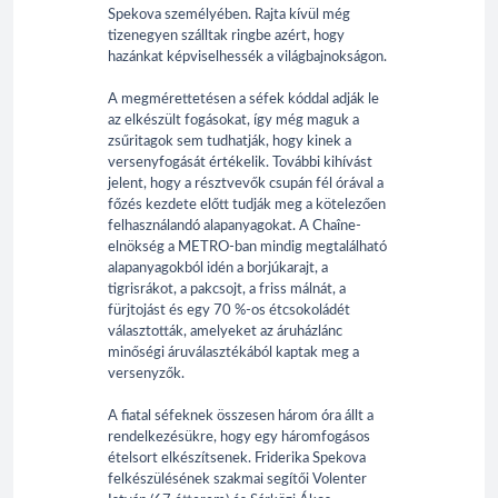
Spekova személyében. Rajta kívül még
tizenegyen szálltak ringbe azért, hogy
hazánkat képviselhessék a világbajnokságon.
A megmérettetésen a séfek kóddal adják le
az elkészült fogásokat, így még maguk a
zsűritagok sem tudhatják, hogy kinek a
versenyfogását értékelik. További kihívást
jelent, hogy a résztvevők csupán fél órával a
főzés kezdete előtt tudják meg a kötelezően
felhasználandó alapanyagokat. A Chaîne-
elnökség a METRO-ban mindig megtalálható
alapanyagokból idén a borjúkarajt, a
tigrisrákot, a pakcsojt, a friss málnát, a
fürjtojást és egy 70 %-os étcsokoládét
választották, amelyeket az áruházlánc
minőségi áruválasztékából kaptak meg a
versenyzők.
A fiatal séfeknek összesen három óra állt a
rendelkezésükre, hogy egy háromfogásos
ételsort elkészítsenek. Friderika Spekova
felkészülésének szakmai segítői Volenter