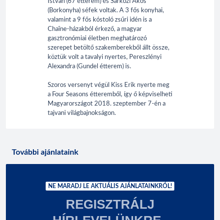
István (67 étterem) és Sárközi Ákos
(Borkonyha) séfek voltak. A 3 fős konyhai,
valamint a 9 fős kóstoló zsűri idén is a
Chaîne-házakból érkező, a magyar
gasztronómiai életben meghatározó
szerepet betöltő szakemberekből állt össze,
köztük volt a tavalyi nyertes, Pereszlényi
Alexandra (Gundel étterem) is.
Szoros versenyt végül Kiss Erik nyerte meg
a Four Seasons étteremből, így ő képviselheti
Magyarországot 2018. szeptember 7-én a
tajvani világbajnokságon.
További ajánlataink
NE MARADJ LE AKTUÁLIS AJÁNLATAINKRÓL!
REGISZTRÁLJ