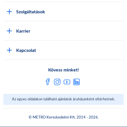
METRO Iroda webshop
Szolgáltatások
M:SHOP Általános szerződési feltételek
Áruházak
GYIK
Karrier
Sajátmárkák
Metro AG
Cégünkről
Hírlevél feliratkozás
Kapcsolat
Állásajánlatok
Katalógusok
Média
Pályázatok
Kövess minket!
Az egyes oldalakon található ajánlatok áruházanként eltérhetnek.
© METRO Kereskedelmi Kft. 2014 - 2026.