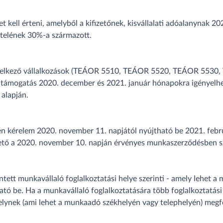
 kell érteni, amelyből a kifizetőnek, kisvállalati adóalanynak 
ételének 30%-a származott.
endelkező vállalkozások (TEÁOR 5510, TEÁOR 5520, TEÁOR 5530
 a támogatás 2020. december és 2021. január hónapokra igényelh
alapján.
én kérelem 2020. november 11. napjától nyújtható be 2021. febr
ető a 2020. november 10. napján érvényes munkaszerződésben sz
tt munkavállaló foglalkoztatási helye szerinti - amely lehet a mu
tó be. Ha a munkavállaló foglalkoztatására több foglalkoztatási 
elynek (ami lehet a munkaadó székhelyén vagy telephelyén) megfel