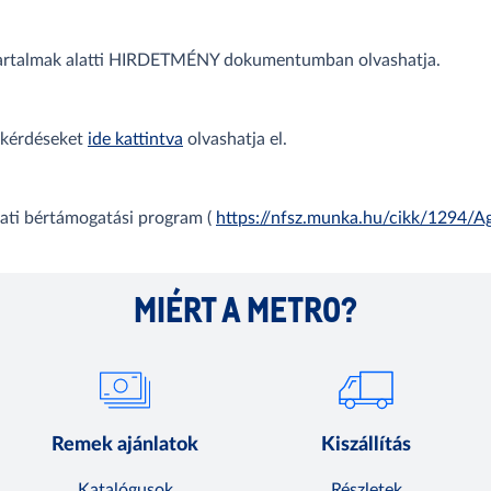
 tartalmak alatti HIRDETMÉNY dokumentumban olvashatja.
 kérdéseket
ide kattintva
olvashatja el.
zati bértámogatási program (
https://nfsz.munka.hu/cikk/1294/A
MIÉRT A METRO?
Remek ajánlatok
Kiszállítás
Katalógusok
Részletek