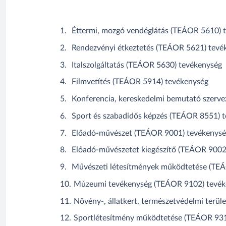
Éttermi, mozgó vendéglátás (TEÁOR 5610) 
Rendezvényi étkeztetés (TEÁOR 5621) tevé
Italszolgáltatás (TEÁOR 5630) tevékenység
Filmvetítés (TEÁOR 5914) tevékenység
Konferencia, kereskedelmi bemutató szerv
Sport és szabadidős képzés (TEÁOR 8551) 
Előadó-művészet (TEÁOR 9001) tevékenys
Előadó-művészetet kiegészítő (TEÁOR 9002
Művészeti létesítmények működtetése (TE
Múzeumi tevékenység (TEÁOR 9102) tevék
Növény-, állatkert, természetvédelmi terü
Sportlétesítmény működtetése (TEÁOR 931