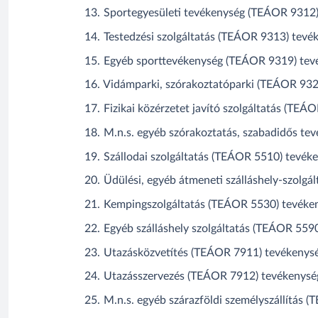
Sportegyesületi tevékenység (TEÁOR 9312
Testedzési szolgáltatás (TEÁOR 9313) tevé
Egyéb sporttevékenység (TEÁOR 9319) tev
Vidámparki, szórakoztatóparki (TEÁOR 932
Fizikai közérzetet javító szolgáltatás (TEÁ
M.n.s. egyéb szórakoztatás, szabadidős t
Szállodai szolgáltatás (TEÁOR 5510) tevék
Üdülési, egyéb átmeneti szálláshely-szolg
Kempingszolgáltatás (TEÁOR 5530) tevéke
Egyéb szálláshely szolgáltatás (TEÁOR 559
Utazásközvetítés (TEÁOR 7911) tevékenys
Utazásszervezés (TEÁOR 7912) tevékenysé
M.n.s. egyéb szárazföldi személyszállítás 