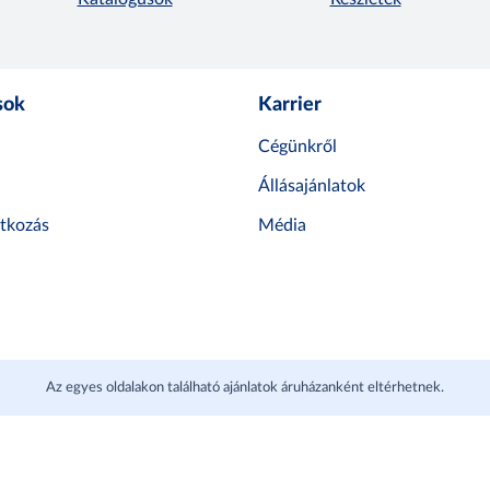
sok
Karrier
Cégünkről
Állásajánlatok
atkozás
Média
Az egyes oldalakon található ajánlatok áruházanként eltérhetnek.