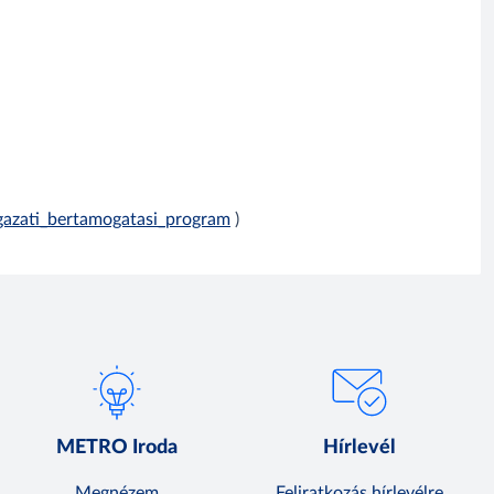
gazati_bertamogatasi_program
)
METRO Iroda
Hírlevél
Megnézem
Feliratkozás hírlevélre