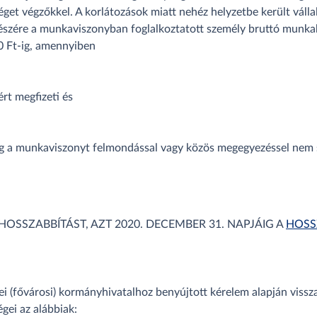
éget végzőkkel. A korlátozások miatt nehéz helyzetbe került váll
észére a munkaviszonyban foglalkoztatott személy bruttó munka
0 Ft-ig, amennyiben
rt megfizeti és
áig a munkaviszonyt felmondással vagy közös megegyezéssel nem 
OSSZABBÍTÁST, AZT 2020. DECEMBER 31. NAPJÁIG A
HOSS
yei (fővárosi) kormányhivatalhoz benyújtott kérelem alapján vis
ei az alábbiak: