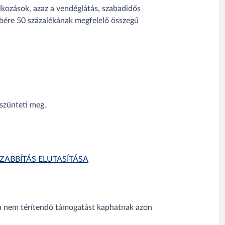
alkozások, azaz a vendéglátás, szabadidős
bére 50 százalékának megfelelő összegű
szünteti meg.
ZABBÍTÁS ELUTASÍTÁSA
sza nem térítendő támogatást kaphatnak azon