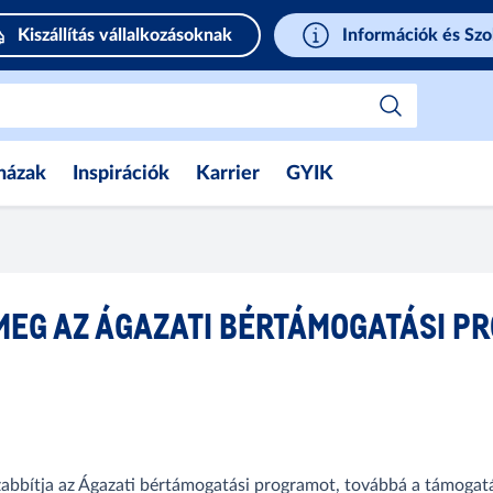
Kiszállítás vállalkozásoknak
Információk és Szo
házak
Inspirációk
Karrier
GYIK
MEG AZ ÁGAZATI BÉRTÁMOGATÁSI P
bbítja az Ágazati bértámogatási programot, továbbá a támogatás