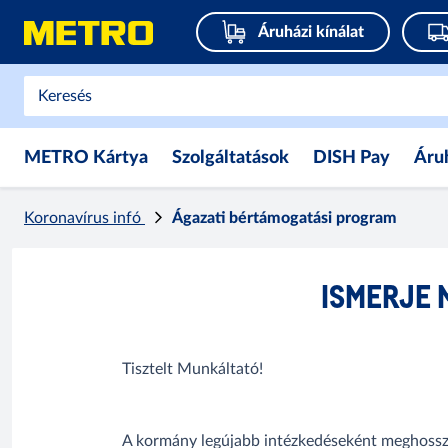
Áruházi kínálat
METRO Kártya
Szolgáltatások
DISH Pay
Áru
Koronavírus infó
Ágazati bértámogatási program
ISMERJE 
Tisztelt Munkáltató!
A kormány legújabb intézkedéseként meghossza