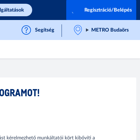
lgáltatások
Regisztráció/Belépés
Segítség
METRO Budaörs
ROGRAMOT!
t kérelmezhető munkáltatói kört kibővíti a