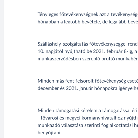
Tényleges főtevékenységnek azt a tevékenységet
hónapban a legtöbb bevétele, de legalább bev
Szálláshely-szolgáltatás főtevékenységgel r
10. napjától nyújtható be 2021. február 8-ig,
munkaszerződésben szereplő bruttó munkabér 
Minden más fent felsorolt főtevékenység eset
december és 2021. január hónapokra igényelh
Minden támogatási kérelem a támogatással érinte
- fővárosi és megyei kormányhivatalhoz nyújtha
munkaadó választása szerinti foglalkoztatási h
benyújtani.