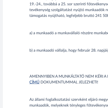
19.-24., továbbá a 25. sor szerinti főtevékenys
tevékenység szolgáltatást nyújtó munkaadók r
támogatás nyújtható, legfeljebb bruttó 241 50
a) a munkaadó a munkavállaló részére munkabé
b) a munkaadó vállalja, hogy február 28. napj
AMENNYIBEN A MUNKÁLTATÓ NEM KÉRI A H
CÍMŰ
DOKUMENTUMMAL JELEZHETI!
Az állami foglalkoztatási szervként eljáró meg
munkaadók, melyeknek tényleges főtevékenység