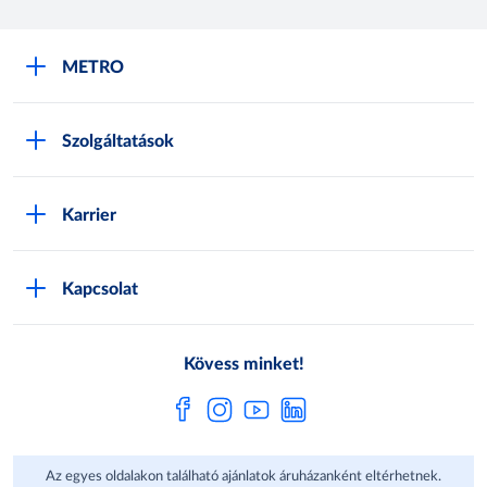
METRO
METRO Iroda webshop
Szolgáltatások
M:SHOP Általános szerződési feltételek
Áruházak
GYIK
Karrier
Sajátmárkák
Metro AG
Cégünkről
Hírlevél feliratkozás
Kapcsolat
Állásajánlatok
Katalógusok
Média
Pályázatok
Kövess minket!
Az egyes oldalakon található ajánlatok áruházanként eltérhetnek.