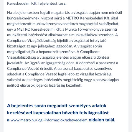
Kereskedelmi Kft. feljelentést tesz.
Ha a bejelentésben foglalt magatartás a vizsgálat alapján nem minősül
bűncselekménynek, viszont sérti a METRO Kereskedelmi Kft. által
meghatározott munkaviszonyra vonatkozó magatartási szabályokat,
úgy a METRO Kereskedelmi Kft. a Munka Törvénykönyve szerinti
munkáltatói intézkedést alkalmazhat a munkavállalóval szemben. A
Compliance Vizsgálóbizottság kijelöli a vizsgálatot lefolytató
bizottságot az ügy jellegéhez igazodóan. A vizsgálat során
meghallgathatják a bepanaszolt személyt. A Compliance
Vizsgálóbizottság a vizsgálati jelentés alapján elkészíti döntési
javaslatát. Az ügyről az Igazgatóság dönt. A döntésről a panaszost a
Compliance Vezető értesíti. A panasszal kapcsolatos személyes
adatokat a Compliance Vezető legfeljebb az vizsgálat lezárásáig,
valamint az esetleges intézkedés megtételéig vagy a panasz alapján
indított eljárások jogerős lezárásáig kezelheti.
A bejelentés során megadott személyes adatok
kezelésével kapcsolatban bővebb felvilágosítást
a
oldalon talál.
www.metro.hu/jogi-informaciok/adatvedelem