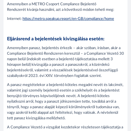
Amennyiben a METRO Csoport Compliance Bejelentő
Rendszerét kívánja használni, azt a következő módon teheti meg:
Internet:
https://metro.speakup.report/en-GB/compliance/home
Eljárásrend a bejelentések kivizsgálása esetén:
Amennyiben panasz, bejelentés érkezik – akár szóban, írásban, akár a
Compliance Bejelentő Rendszeren keresztül – a Compliance Vezető 30
napon belül (indokolt esetben a bejelentő tájékoztatása mellett 3
hónapon belül) kivizsgálja a panaszt a panaszokról, a közérdekű
bejelentésekről, valamint a visszaélések bejelentésével összefüggő
szabályokról 2023. évi XXV. törvényben foglaltak szerint.
A panasz megtételekor a bejelentő köteles megadni nevét és lakcímét,
valamint jogi személy bejelentő esetén a székhelyét és a bejelentést
benyújtó törvényes képviselőjének nevét. A bejelentő köteles
nyilatkozni arról, hogy a panaszt jóhiszeműen tette, továbbá arról a
tényről, hogy a panasz alapját képező körülményekről tudomása van,
vagy azokról kellő alappal azt feltételezi, hogy valósak. A névtelenül
tett panasz kivizsgálása mellőzhető.
A Compliance Vezető a vizsgálat kezdetekor részletesen tájékoztatja a