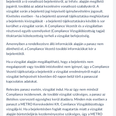
bejelentőt a rá vonatkozó bejelentésről, az Infotv. alapján megillető
jogairól, továbbá az adatai kezelésére vonatkozó szabályokról. A
vizsgálat során a bejelentő jogi képviselő igénybevételére jogosult.
Kivételes esetben - ha a bejelentő azonnali tájékoztatása meghiúsítaná
a bejelentés kivizsgálását - a bejelentő tájékoztatására később is sor
kerülhet a vizsgálat során. A Compliance Vezetőt és a vizsgálatban
résztvevő egyéb személyeket (Compliance Vizsgálóbizottság tagjai)
titoktartási kötelezettség terheli a vizsgálat befejezéséig.
Amennyiben a rendelkezésre álló információk alapján a panasz nem
dönthető el, a Compliance Vezető további információkat kér a
bejelentőtől.
Ha a vizsgálat alapján megállapítható, hogy a bejelentés nem
megalapozott vagy további intézkedést nem igényel, úgy a Compliance
Vezető tájékoztatja a bejelentőt a vizsgálat eredményéről majd a
vizsgálat befejezését követően 60 napon belül törli a panasszal
kapcsolatos adatokat.
Releváns panasz esetén, vizsgálat indul. Ha az ügy nem minősül
Compliance incidensnek, de további vizsgálat szükséges, a panasz az
illetékes szervezeti egységhez kerül átadásra. Minden más esetben a
panaszt a METRO Kereskedelmi Kft. Comliance Vizsgálóbizottsága
vizsgálja ki. Ha a bejelentésben foglalt magatartás miatt a vizsgálat
alapján büntetőeljárás kezdeményezése szükséges, úgy a METRO