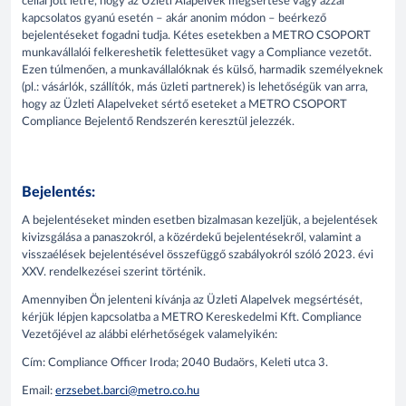
céllal jött létre, hogy az Üzleti Alapelvek megsértése vagy azzal
kapcsolatos gyanú esetén – akár anonim módon – beérkező
bejelentéseket fogadni tudja. Kétes esetekben a METRO CSOPORT
munkavállalói felkereshetik felettesüket vagy a Compliance vezetőt.
Ezen túlmenően, a munkavállalóknak és külső, harmadik személyeknek
(pl.: vásárlók, szállítók, más üzleti partnerek) is lehetőségük van arra,
hogy az Üzleti Alapelveket sértő eseteket a METRO CSOPORT
Compliance Bejelentő Rendszerén keresztül jelezzék.
Bejelentés:
A bejelentéseket minden esetben bizalmasan kezeljük, a bejelentések
kivizsgálása a panaszokról, a közérdekű bejelentésekről, valamint a
visszaélések bejelentésével összefüggő szabályokról szóló 2023. évi
XXV. rendelkezései szerint történik
.
Amennyiben Ön jelenteni kívánja az Üzleti Alapelvek megsértését,
kérjük lépjen kapcsolatba a METRO Kereskedelmi Kft. Compliance
Vezetőjével az alábbi elérhetőségek valamelyikén:
Cím: Compliance Officer Iroda; 2040 Budaörs, Keleti utca 3.
Email:
erzsebet.barci@metro.co.hu