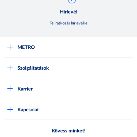
Hírlevél
Feliratkozás hírlevélre
METRO
METRO Iroda webshop
Szolgáltatások
M:SHOP Általános szerződési feltételek
Áruházak
GYIK
Karrier
Sajátmárkák
Metro AG
Cégünkről
Hírlevél feliratkozás
Kapcsolat
Állásajánlatok
Katalógusok
Média
Pályázatok
Kövess minket!