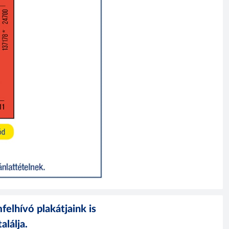
elhívó plakátjaink is
alálja.