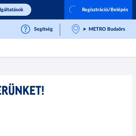
lgáltatások
Regisztráció/Belépés
Segítség
METRO Budaörs
ERÜNKET!