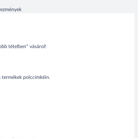
dvezmények
bb tételben* vásárol!
s termékek polccímkéin.