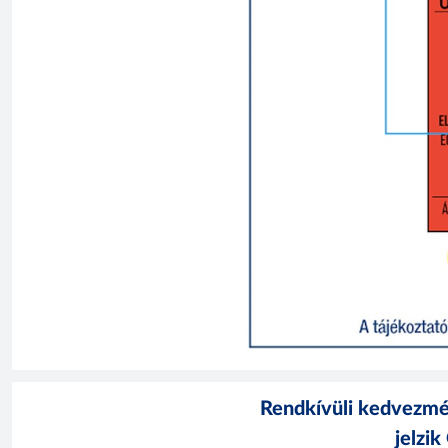
Rendkívüli kedvezmén
jelzik