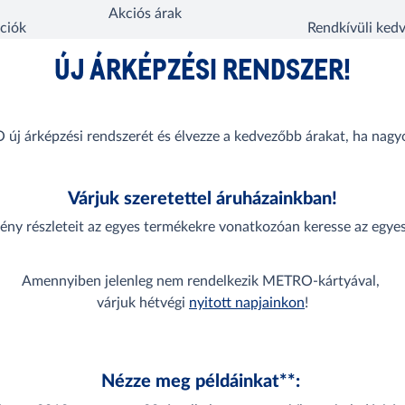
Akciós árak
ciók
Rendkívüli ke
ÚJ ÁRKÉPZÉSI RENDSZER!
új árképzési rendszerét és élvezze a kedvezőbb árakat, ha nagyo
Várjuk szeretettel áruházainkban!
ny részleteit az egyes termékekre vonatkozóan keresse az egye
Amennyiben jelenleg nem rendelkezik METRO-kártyával,
várjuk hétvégi
nyitott napjainkon
!
Nézze meg példáinkat**: