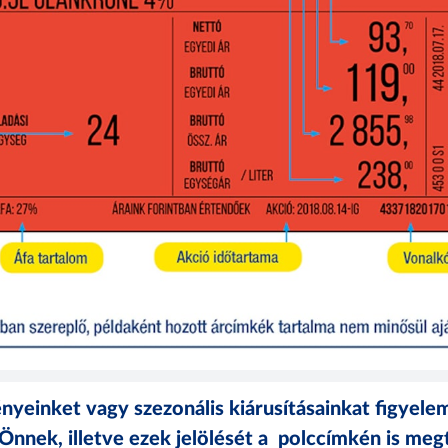
yeinket vagy szezonális kiárusításainkat figyelemf
 Önnek, illetve ezek jelölését a polccímkén is megt