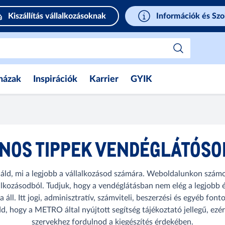
Kiszállítás vállalkozásoknak
Információk és Szo
házak
Inspirációk
Karrier
GYIK
NOS TIPPEK VENDÉGLÁTÓS
d, mi a legjobb a vállalkozásod számára. Weboldalunkon számos
alkozásodból. Tudjuk, hogy a vendéglátásban nem elég a legjobb 
l. Itt jogi, adminisztratív, számviteli, beszerzési és egyéb font
edd, hogy a METRO által nyújtott segítség tájékoztató jellegű, ezé
szervekhez fordulnod a kiegészítés érdekében.