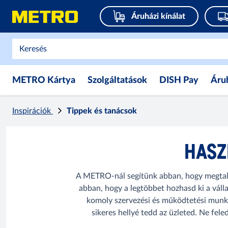
Áruházi kínálat
METRO Kártya
Szolgáltatások
DISH Pay
Áru
Inspirációk
Tippek és tanácsok
HASZ
A METRO-nál segítünk abban, hogy megtalál
abban, hogy a legtöbbet hozhasd ki a váll
komoly szervezési és működtetési munka ál
sikeres hellyé tedd az üzleted. Ne fel