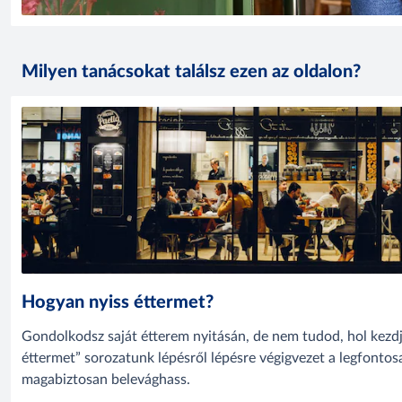
Milyen tanácsokat találsz ezen az oldalon?
Hogyan nyiss éttermet?
Gondolkodsz saját étterem nyitásán, de nem tudod, hol kezd
éttermet” sorozatunk lépésről lépésre végigvezet a legfonto
magabiztosan belevághass.