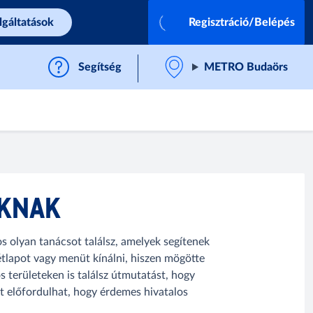
lgáltatások
Regisztráció/Belépés
Segítség
METRO Budaörs
OKNAK
 olyan tanácsot találsz, amelyek segítenek
étlapot vagy menüt kínálni, hiszen mögötte
os területeken is találsz útmutatást, hogy
rt előfordulhat, hogy érdemes hivatalos