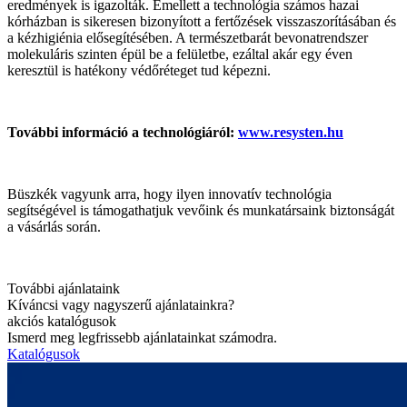
eredmények is igazolták. Emellett a technológia számos hazai
kórházban is sikeresen bizonyított a fertőzések visszaszorításában és
a kézhigiénia elősegítésében. A természetbarát bevonatrendszer
molekuláris szinten épül be a felületbe, ezáltal akár egy éven
keresztül is hatékony védőréteget tud képezni.
További információ a technológiáról:
www.resysten.hu
Büszkék vagyunk arra, hogy ilyen innovatív technológia
segítségével is támogathatjuk vevőink és munkatársaink biztonságát
a vásárlás során.
További ajánlataink
Kíváncsi vagy nagyszerű ajánlatainkra?
akciós katalógusok
Ismerd meg legfrissebb ajánlatainkat számodra.
Katalógusok