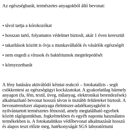
Az egészségbarát, természetes anyagokból álló bevonat:
• távol tartja a kórokozókat
• hosszan tartó, folyamatos védelmet biztosít, akár 1 éven keresztül
• takarítások között is óvja a munkavállalók és vásárlók egészségét
• nem engedi a vírusok és baktériumok megtelepedését
• környezetbarát
A fény hatására aktiválódó kémiai reakció – fotokatalízis - segít
csökkenteni az egészségügyi kockázatokat. A gyakorlatilag bármely
anyagon (fa, fém, textil, üveg, műanyag, elektronikai berendezések)
alkalmazható bevonat hosszú távon is tisztább felületeket biztosít. A
bevonatrendszer alapanyaga élelmiszer-adalékanyagként is
nyilvántartott természetes fémoxid, amely megtalálható egyebek
között rágógumikban, fogkrémekben és egyéb naponta használatos
termékekben is. A fotokatalitikus védőbevonat alkalmazását hosszú
és alapos teszt előzte meg, hatékonyságát SGS laboratóriumi