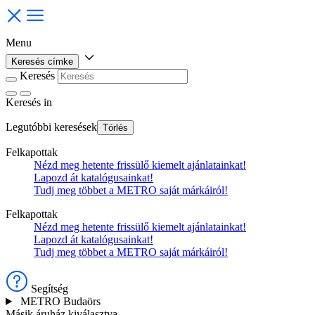
Menu
Keresés címke
Keresés
Keresés
in
Legutóbbi keresések
Törlés
Felkapottak
Nézd meg hetente frissülő kiemelt ajánlatainkat!
Lapozd át katalógusainkat!
Tudj meg többet a METRO saját márkáiról!
Felkapottak
Nézd meg hetente frissülő kiemelt ajánlatainkat!
Lapozd át katalógusainkat!
Tudj meg többet a METRO saját márkáiról!
Segítség
METRO Budaörs
Másik áruház kiválasztva