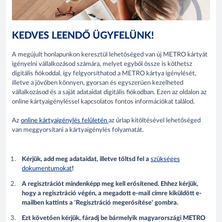
KEDVES LEENDŐ ÜGYFELÜNK!
A megújult honlapunkon keresztül lehetőséged van új METRO kártyát
igényelni vállalkozásod számára, melyet egyből össze is köthetsz
digitális fiókoddal, így felgyorsíthatod a METRO kártya igénylését,
illetve a jövőben könnyen, gyorsan és egyszerűen kezelheted
vállalkozásod és a saját adataidat digitális fiókodban. Ezen az oldalon az
online kártyaigényléssel kapcsolatos fontos információkat találod.
Az
online kártyaigénylés felületén
az űrlap kitöltésével lehetőséged
van meggyorsítani a kártyaigénylés folyamatát.
Kérjük, add meg adataidat, illetve töltsd fel a
szükséges
dokumentumokat
!
A regisztrációt mindenképp meg kell erősítened. Ehhez kérjük,
hogy a regisztráció végén, a megadott e-mail címre kiküldött e-
mailben kattints a 'Regisztráció megerősítése' gombra.
Ezt követően kérjük, fáradj be bármelyik magyarországi METRO