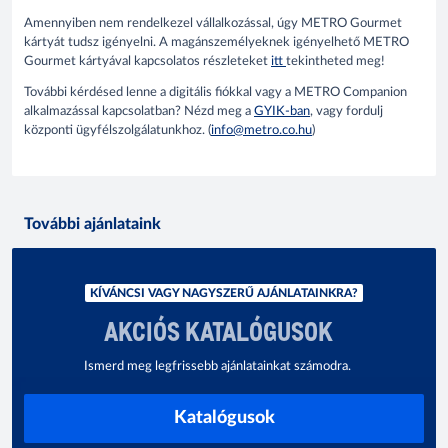
Amennyiben nem rendelkezel vállalkozással, úgy METRO Gourmet
kártyát tudsz igényelni. A magánszemélyeknek igényelhető METRO
Gourmet kártyával kapcsolatos részleteket
itt
tekintheted meg!
További kérdésed lenne a digitális fiókkal vagy a METRO Companion
alkalmazással kapcsolatban? Nézd meg a
GYIK-ban
, vagy fordulj
központi ügyfélszolgálatunkhoz. (
info@metro.co.hu
)
További ajánlataink
KÍVÁNCSI VAGY NAGYSZERŰ AJÁNLATAINKRA?
AKCIÓS KATALÓGUSOK
Ismerd meg legfrissebb ajánlatainkat számodra.
Katalógusok