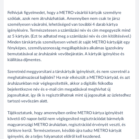
Felhívjuk figyelmedet, hogy a METRO vásárlói kártyák személyre
szólóak, azok nem átruházhatóak. Amennyiben nem csak te jársz
személyesen vásárolni, lehetőséged van további 4 darab kártya
igénylésére. Természetesen a számlázási név és cím megegyezik mind
az 5 kártyán. (Ezt te adhatod meg a számlázási név és cím kitöltésével.)
Minden társkártyás személyesen veheti át saját METRO kártyáját egy
fényképes, személyazonosság megállapítására alkalmas igazolvány
bemutatásával az áruházaink vevőbejáratán. A kártyák igénylése és
kiállítása díjmentes.
Szeretnéd meggyorsítani a társkártyák igénylését, és nem szeretnél a
meghatalmazással bajlódni? Ha már elkészült a METRO kártyád, és azt
áruházunkban már véglegesítették, akkor a digitális fiókodba
bejelentkezve név és e-mail cím megadásával meghívhat új
jogosultakat, így ők is regisztrálhatnak mint új jogosultak az üzletedhez
tartozó vevőszám alatt.
Tájékoztatunk, hogy amennyiben online METRO kártya igénylését
követő 60 napon belül nem véglegesíted regisztrációdat bármelyik
magyarországi METRO áruházban, regisztrációd érvényét veszti, és
törlésre kerül. Természetesen, később újra tudsz METRO kártyát
igényelni, de a teljes folyamatot elölről kell kezdened.