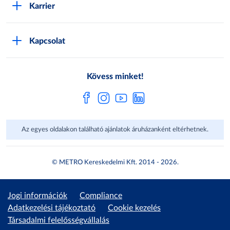
Karrier
Sajátmárkák
Metro AG
Cégünkről
Hírlevél feliratkozás
Kapcsolat
Állásajánlatok
Katalógusok
Média
Pályázatok
Kövess minket!
Az egyes oldalakon található ajánlatok áruházanként eltérhetnek.
© METRO Kereskedelmi Kft. 2014 - 2026.
Jogi információk
Compliance
Adatkezelési tájékoztató
Cookie kezelés
Társadalmi felelősségvállalás