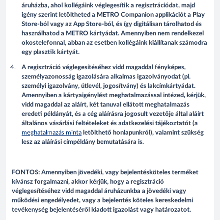
áruházba, ahol kollégáink véglegesítik a regisztrációdat, majd
igény szerint letöltheted a METRO Companion applikációt a Play
Store-ból vagy az App Store-ból, és így digitálisan tárolhatod és
használhatod a METRO kártyádat. Amennyiben nem rendelkezel
okostelefonnal, abban az esetben kollégáink kiállítanak számodra
egy plasztik kártyát.
A regisztráció véglegesítéséhez vidd magaddal fényképes,
személyazonosság igazolására alkalmas igazolványodat (pl.
személyi igazolvány, útlevél, jogosítvány) és lakcímkártyádat.
Amennyiben a kártyaigénylést meghatalmazással intézed, kérjük,
vidd magaddal az aláírt, két tanuval ellátott meghatalmazás
eredeti példányát, és a cég aláírásra jogosult vezetője által aláírt
általános vásárlási feltételeket és adatkezelési tájékoztatót (a
meghatalmazás minta
letölthető honlapunkról), valamint szükség
lesz az aláírási címpéldány bemutatására is.
FONTOS: Amennyiben jövedéki, vagy bejelentésköteles terméket
kívánsz forgalmazni, akkor kérjük, hogy a regisztráció
véglegesítéséhez vidd magaddal áruházunkba a jövedéki vagy
működési engedélyedet, vagy a bejelentés köteles kereskedelmi
tevékenység bejelentéséről kiadott igazolást vagy határozatot.