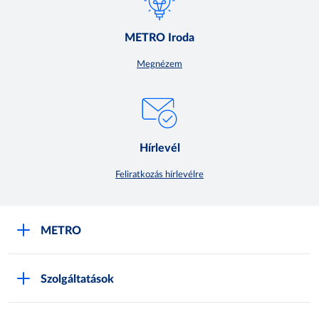
METRO Iroda
Megnézem
Hírlevél
Feliratkozás hírlevélre
METRO
METRO Iroda webshop
Szolgáltatások
M:SHOP Általános szerződési feltételek
Áruházak
GYIK