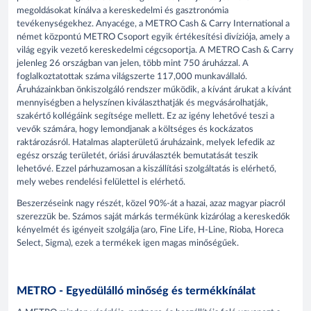
megoldásokat kínálva a kereskedelmi és gasztronómia
tevékenységekhez. Anyacége, a METRO Cash & Carry International a
német központú METRO Csoport egyik értékesítési divíziója, amely a
világ egyik vezető kereskedelmi cégcsoportja. A METRO Cash & Carry
jelenleg 26 országban van jelen, több mint 750 áruházzal. A
foglalkoztatottak száma világszerte 117,000 munkavállaló.
Áruházainkban önkiszolgáló rendszer működik, a kívánt árukat a kívánt
mennyiségben a helyszínen kiválaszthatják és megvásárolhatják,
szakértő kollégáink segítsége mellett. Ez az igény lehetővé teszi a
vevők számára, hogy lemondjanak a költséges és kockázatos
raktározásról. Hatalmas alapterületű áruházaink, melyek lefedik az
egész ország területét, óriási áruválaszték bemutatását teszik
lehetővé. Ezzel párhuzamosan a kiszállítási szolgáltatás is elérhető,
mely webes rendelési felülettel is elérhető.
Beszerzéseink nagy részét, közel 90%-át a hazai, azaz magyar piacról
szerezzük be. Számos saját márkás termékünk kizárólag a kereskedők
kényelmét és igényeit szolgálja (aro, Fine Life, H-Line, Rioba, Horeca
Select, Sigma), ezek a termékek igen magas minőségűek.
METRO - Egyedülálló minőség és termékkínálat