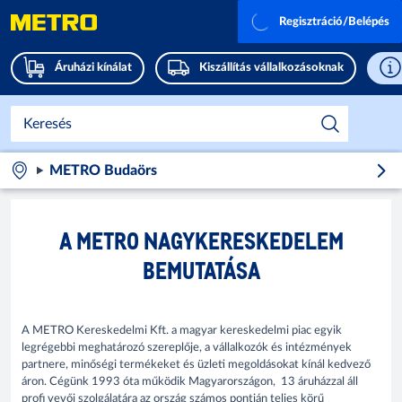
Regisztráció/Belépés
Áruházi kínálat
Kiszállítás vállalkozásoknak
METRO Budaörs
A METRO NAGYKERESKEDELEM
BEMUTATÁSA
A METRO Kereskedelmi Kft. a magyar kereskedelmi piac egyik
legrégebbi meghatározó szereplője, a vállalkozók és intézmények
partnere, minőségi termékeket és üzleti megoldásokat kínál kedvező
áron. Cégünk 1993 óta működik Magyarországon, 13 áruházzal áll
profi vevői szolgálatára az ország számos pontján teljes körű