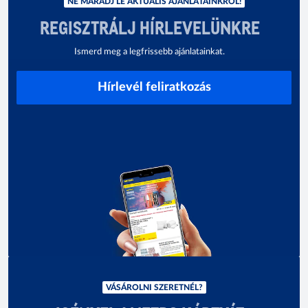
NE MARADJ LE AKTUÁLIS AJÁNLATAINKRÓL!
REGISZTRÁLJ HÍRLEVELÜNKRE
Ismerd meg a legfrissebb ajánlatainkat.
Hírlevél feliratkozás
VÁSÁROLNI SZERETNÉL?