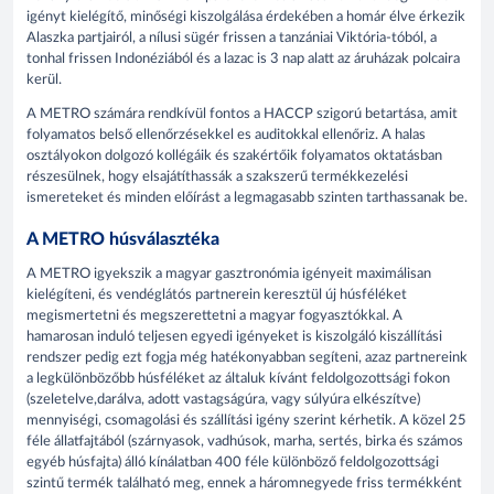
igényt kielégítő, minőségi kiszolgálása érdekében a homár élve érkezik
Alaszka partjairól, a nílusi sügér frissen a tanzániai Viktória-tóból, a
tonhal frissen Indonéziából és a lazac is 3 nap alatt az áruházak polcaira
kerül.
A METRO számára rendkívül fontos a HACCP szigorú betartása, amit
folyamatos belső ellenőrzésekkel es auditokkal ellenőriz. A halas
osztályokon dolgozó kollégáik és szakértőik folyamatos oktatásban
részesülnek, hogy elsajátíthassák a szakszerű termékkezelési
ismereteket és minden előírást a legmagasabb szinten tarthassanak be.
A METRO húsválasztéka
A METRO igyekszik a magyar gasztronómia igényeit maximálisan
kielégíteni, és vendéglátós partnerein keresztül új húsféléket
megismertetni és megszerettetni a magyar fogyasztókkal. A
hamarosan induló teljesen egyedi igényeket is kiszolgáló kiszállítási
rendszer pedig ezt fogja még hatékonyabban segíteni, azaz partnereink
a legkülönbözőbb húsféléket az általuk kívánt feldolgozottsági fokon
(szeletelve,darálva, adott vastagságúra, vagy súlyúra elkészítve)
mennyiségi, csomagolási és szállítási igény szerint kérhetik. A közel 25
féle állatfajtából (szárnyasok, vadhúsok, marha, sertés, birka és számos
egyéb húsfajta) álló kínálatban 400 féle különböző feldolgozottsági
szintű termék található meg, ennek a háromnegyede friss termékként