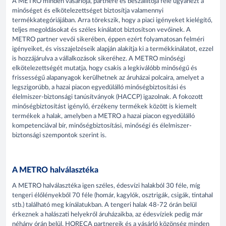
A METRO minden vásárlója, partnere és beszállítója felé ugyanezt a
minőséget és elkötelezettséget biztosítja valamennyi
termékkategóriájában. Arra törekszik, hogy a piaci igényeket kielégítő,
teljes megoldásokat és széles kínálatot biztosítson vevőinek. A
METRO partner vevői sikerében, éppen ezért folyamatosan felméri
igényeiket, és visszajelzéseik alapján alakítja ki a termékkínálatot, ezzel
is hozzájárulva a vállalkozások sikeréhez. A METRO minőségi
elkötelezettségét mutatja, hogy csakis a legkiválóbb minőségű és
frissességű alapanyagok kerülhetnek az áruházai polcaira, amelyet a
legszigorúbb, a hazai piacon egyedülálló minőségbiztosítási és
élelmiszer-biztonsági tanúsítványok (HACCP) igazolnak. A fokozott
minőségbiztosítást igénylő, érzékeny termékek között is kiemelt
termékek a halak, amelyben a METRO a hazai piacon egyedülálló
kompetenciával bír, minőségbiztosítási, minőségi és élelmiszer-
biztonsági szempontok szerint is.
A METRO halválasztéka
A METRO halválasztéka igen széles, édesvízi halakból 30 féle, míg
tengeri élőlényekből 70 féle (homár, kagylók, osztrigák, csigák, tintahal
stb.) található meg kínálatukban. A tengeri halak 48-72 órán belül
érkeznek a halászati helyekről áruházaikba, az édesvíziek pedig már
néhány órán belül. HORECA partnereik és a vásárló közönség minden