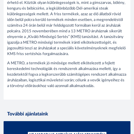
érhető el. Köztük olyan különlegességek is, mint a gímszarvas, bölény,
kenguru és bébicsirke, a legkülönbözőbb Dél-amerikai steak
különlegességek mellett. A friss termékek, azaz az élő állatból rövid
időn belül polcra kerülő termékek minden esetben, a megrendeléstől
számítva 24 órán belül már feldolgozott formában kerül az áruházak
polcaira. 2015 novemberében mind a 13 METRO áruháznak sikerült
elnyernie a „Kiváló Minőségű Sertés” (KMS) tanúsítást. A tanúsítvány
igazolja a METRO minőségi termékek iránti elkötelezettségét, és
jogosulttá teszi az áruházakat a speciális követelményeknek megfelelő
KMS friss sertéshús forgalmazására.
A METRO, a termékek jó minősége mellett elkötelezett a fejlett
kereskedelmi technológiák és rendszerek alkalmazása mellett, így a
kezdetektől fogva a legkorszerűbb számítógépes rendszert alkalmazza
áruházaiban, logisztikai műveletei során; célunk a vevők igényeihez és
a törvényi előírásokhoz való azonnali alkalmazkodás.
További ajánlataink