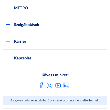
METRO
METRO Iroda webshop
Szolgáltatások
M:SHOP Általános szerződési feltételek
Áruházak
GYIK
Karrier
Sajátmárkák
Metro AG
Cégünkről
Hírlevél feliratkozás
Kapcsolat
Állásajánlatok
Katalógusok
Média
Pályázatok
Kövess minket!
Az egyes oldalakon található ajánlatok áruházanként eltérhetnek.