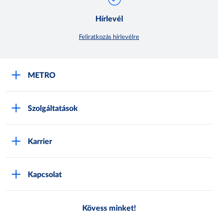
Hírlevél
Feliratkozás hírlevélre
METRO
METRO Iroda webshop
Szolgáltatások
M:SHOP Általános szerződési feltételek
Áruházak
GYIK
Karrier
Sajátmárkák
Metro AG
Cégünkről
Hírlevél feliratkozás
Kapcsolat
Állásajánlatok
Katalógusok
Média
Pályázatok
Kövess minket!