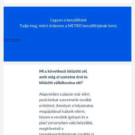
Legyen a beszállítónk
Tudja meg, miért érdemes a METRO beszállítójának lenni.
Bővebben
Mi a következő kitűzött cél,
amit még el szeretne érni és
kitűzött vállalkozása elé?
Alapvetően a piacon már elért
pozíciónkat szeretnénk tovább
erősíteni. Amelyet a folyamatos
megújulással tudunk elérni,
hiszen a vevőink igényei és a
piaci versenyben való helytállás
megköveteli a
termékportfoliónknak további új