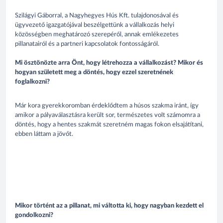
Szilágyi Gáborral, a Nagyhegyes Hús Kft. tulajdonosával és
ügyvezető igazgatójával beszélgettünk a vállalkozás helyi
közösségben meghatározó szerepéről, annak emlékezetes
pillanatairól és a partneri kapcsolatok fontosságáról.
Mi ösztönözte arra Önt, hogy létrehozza a vállalkozást? Mikor és
hogyan született meg a döntés, hogy ezzel szeretnének
foglalkozni?
Már kora gyerekkoromban érdeklődtem a húsos szakma iránt, így
amikor a pályaválasztásra került sor, természetes volt számomra a
döntés, hogy a hentes szakmát szeretném magas fokon elsajátítani,
ebben láttam a jövőt.
Mikor történt az a pillanat, mi váltotta ki, hogy nagyban kezdett el
gondolkozni?