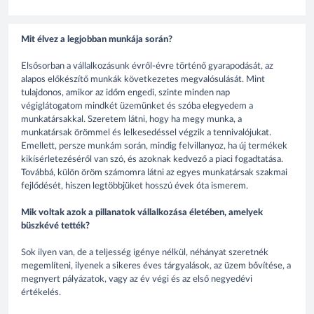
Mit élvez a legjobban munkája során?
Elsősorban a vállalkozásunk évről-évre történő gyarapodását, az
alapos előkészítő munkák következetes megvalósulását. Mint
tulajdonos, amikor az időm engedi, szinte minden nap
végiglátogatom mindkét üzemünket és szóba elegyedem a
munkatársakkal. Szeretem látni, hogy ha megy munka, a
munkatársak örömmel és lelkesedéssel végzik a tennivalójukat.
Emellett, persze munkám során, mindig felvillanyoz, ha új termékek
kikísérletezéséről van szó, és azoknak kedvező a piaci fogadtatása.
Továbbá, külön öröm számomra látni az egyes munkatársak szakmai
fejlődését, hiszen legtöbbjüket hosszú évek óta ismerem.
Mik voltak azok a pillanatok vállalkozása életében, amelyek
büszkévé tették?
Sok ilyen van, de a teljesség igénye nélkül, néhányat szeretnék
megemlíteni, ilyenek a sikeres éves tárgyalások, az üzem bővítése, a
megnyert pályázatok, vagy az év végi és az első negyedévi
értékelés.