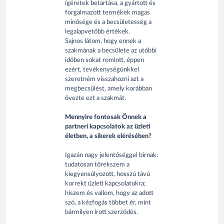
ígéretek betartása, a gyártott és
forgalmazott termékek magas
minősége és a becsületesség a
legalapvetőbb értékek.
Sajnos látom, hogy ennek a
szakmának a becsülete az utóbbi
időben sokat romlott, éppen
ezért, tevékenységünkkel
szeretném visszahozni azt a
megbecsülést, amely korábban
övezte ezt a szakmát.
Mennyire fontosak Önnek a
partneri kapcsolatok az üzleti
életben, a sikerek elérésében?
Igazán nagy jelentőséggel bírnak:
tudatosan törekszem a
kiegyensúlyozott, hosszú távú
korrekt üzleti kapcsolatokra;
hiszem és vallom, hogy az adott
szó, a kézfogás többet ér, mint
bármilyen írott szerződés.