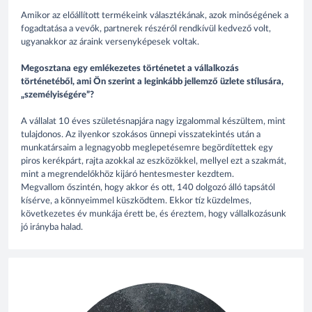
Amikor az előállított termékeink választékának, azok minőségének a
fogadtatása a vevők, partnerek részéről rendkívül kedvező volt,
ugyanakkor az áraink versenyképesek voltak.
Megosztana egy emlékezetes történetet a vállalkozás
történetéből, ami Ön szerint a leginkább jellemző üzlete stílusára,
„személyiségére”?
A vállalat 10 éves születésnapjára nagy izgalommal készültem, mint
tulajdonos. Az ilyenkor szokásos ünnepi visszatekintés után a
munkatársaim a legnagyobb meglepetésemre begördítettek egy
piros kerékpárt, rajta azokkal az eszközökkel, mellyel ezt a szakmát,
mint a megrendelőkhöz kijáró hentesmester kezdtem.
Megvallom őszintén, hogy akkor és ott, 140 dolgozó álló tapsától
kísérve, a könnyeimmel küszködtem. Ekkor tíz küzdelmes,
következetes év munkája érett be, és éreztem, hogy vállalkozásunk
jó irányba halad.