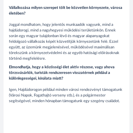
Vállalkozása milyen szerepet tölt be közvetlen környezete, városa
életében?
Joggal mondhatom, hogy jelentős munkaadók vagyunk, mind a
hajdúdorogi, mind a nagyhegyesi működési területünkön. Ennek
során egy magyar tulajdonban lévő és magyar alapanyagokat
feldolgozó vállalkozás képét közvetítjük környezetünk felé. Ezzel
együtt, az üzemünk megjelenésével, működésével maximálisan
törekszünk a környezetvédelmi és az egyéb hatósági előírásoknak
történő megfelelésre.
Elmondhatja, hogy a közösségi élet aktív részese, vagy ahova
törzsvásárlók, turisták rendszeresen visszatérnek például a
különlegességei, kínálata miatt?
Igen, Hajdúdorogon például minden városi rendezvényt támogatunk
(Városi Napok, Fogathajtó verseny stb.), és a polgármester
segítségével, minden hónapban támogatunk egy szegény családot.