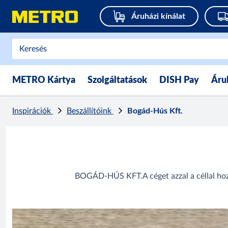
Áruházi kínálat
METRO Kártya
Szolgáltatások
DISH Pay
Áru
Inspirációk
Beszállítóink
Bogád-Hús Kft.
BOGÁD-HÚS KFT.A céget azzal a céllal hoztu