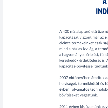
A
IND
A 400 m2 alapterületű üzemé
kapacitását viszont már az e
eleinte termékeinket csak sa
mind a házias ízvilág, a term
a hagyományos érlelési, füstö
kereskedők érdeklődését is. 
kapacitás-bővítéssel tudtunk 
2007 októberében átadtuk az
helyiséget, termékhűtőt és f
évben folyamatos technolóbo
bővítéseket végeztünk.
2011 évben kis üzemünk egy