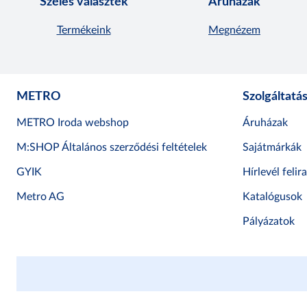
Széles választék
Áruházak
Termékeink
Megnézem
METRO
Szolgáltatá
METRO Iroda webshop
Áruházak
M:SHOP Általános szerződési feltételek
Sajátmárkák
GYIK
Hírlevél felir
Metro AG
Katalógusok
Pályázatok