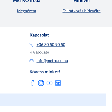
METRO Iroda
Hírlevél
Megnézem
Feliratkozás hírlevélre
Kapcsolat
+36 80 50 90 50
H-P: 8:00-18:30
info@metro.co.hu
Kövess minket!