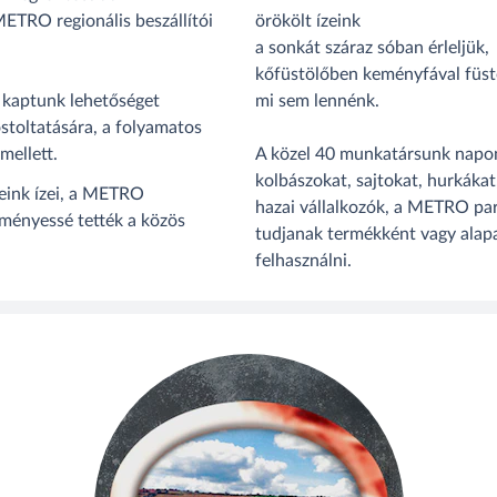
ETRO regionális beszállítói
örökölt ízeink
a sonkát száraz sóban érleljük,
kőfüstölőben keményfával füst
kaptunk lehetőséget
mi sem lennénk.
stoltatására, a folyamatos
mellett.
A közel 40 munkatársunk napon
kolbászokat, sajtokat, hurkáka
eink ízei, a METRO
hazai vállalkozók, a METRO par
dményessé tették a közös
tudjanak termékként vagy alapa
felhasználni.