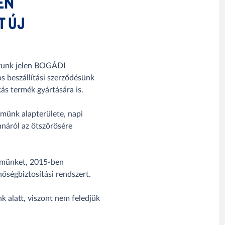
EN
T ÚJ
gyunk jelen BOGÁDI
s beszállítási szerződésünk
s termék gyártására is.
münk alapterülete, napi
nnáról az ötszörösére
emünket, 2015-ben
őségbiztosítási rendszert.
nk alatt, viszont nem feledjük