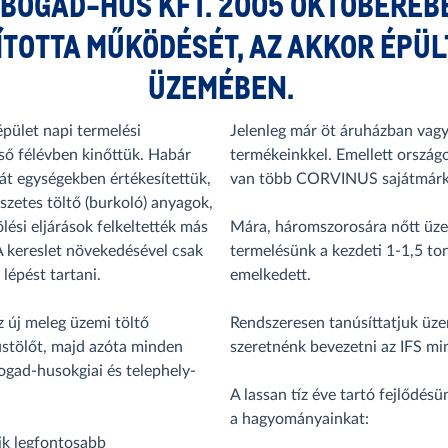
 BOGÁD-HÚS KFT. 2005 OKTÓBERÉB
ÍTOTTA MŰKÖDÉSÉT, AZ AKKOR ÉPÜL
ÜZEMÉBEN.
pület napi termelési
Jelenleg már öt áruházban va
lső félévben kinőttük. Habár
termékeinkkel. Emellett országo
ját egységekben értékesítettük,
van több CORVINUS sajátmárká
észetes töltő (burkoló) anyagok,
lési eljárások felkeltették más
Mára, háromszorosára nőtt üze
A kereslet növekedésével csak
termelésünk a kezdeti 1-1,5 to
lépést tartani.
emelkedett.
 új meleg üzemi töltő
Rendszeresen tanúsíttatjuk üz
üstölőt, majd azóta minden
szeretnénk bevezetni az IFS min
gad-husokgiai és telephely-
A lassan tíz éve tartó fejlődésü
a hagyományainkat:
ik legfontosabb