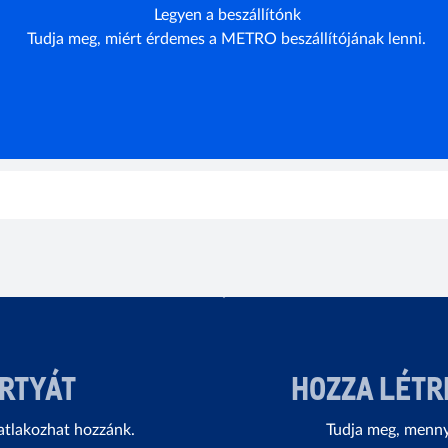
Legyen a beszállítónk
Tudja meg, miért érdemes a METRO beszállítójának lenni.
ÁRTYÁT
HOZZA LÉTR
atlakozhat hozzánk.
Tudja meg, mennyi