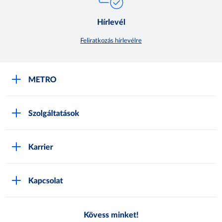
Hírlevél
Feliratkozás hírlevélre
METRO
METRO Iroda webshop
Szolgáltatások
M:SHOP Általános szerződési feltételek
Áruházak
GYIK
Karrier
Sajátmárkák
Metro AG
Cégünkről
Hírlevél feliratkozás
Kapcsolat
Állásajánlatok
Katalógusok
Média
Pályázatok
Kövess minket!