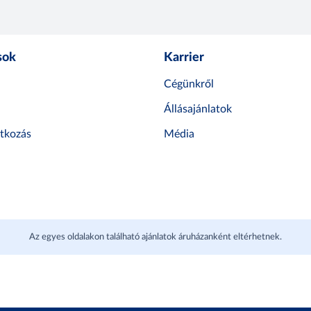
sok
Karrier
Cégünkről
Állásajánlatok
atkozás
Média
Az egyes oldalakon található ajánlatok áruházanként eltérhetnek.