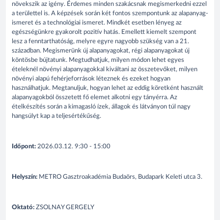
növekszik az igény. Érdemes minden szakácsnak megismerkedni ezzel
a területtel is. A képzések során két fontos szempontunk az alapanyag-
ismeret és a technológiai ismeret. Mindkét esetben lényeg az
egészségünkre gyakorolt pozitív hatás. Emellett kiemelt szempont
lesz a fenntarthatóság, melyre egyre nagyobb szükség van a 21.
században. Megismerünk új alapanyagokat, régi alapanyagokat új
köntösbe bújtatunk. Megtudhatjuk, milyen módon lehet egyes
ételeknél növényi alapanyagokkal kiváltani az összetevőket, milyen
növényi alapú fehérjeforrások léteznek és ezeket hogyan
használhatjuk. Megtanuljuk, hogyan lehet az eddig köretként használt
alapanyagokból összetett fő elemet alkotni egy tányérra. Az
ételkészítés során a kimagasló ízek, állagok és látványon túl nagy
hangsúlyt kap a teljesértékűség.
Időpont:
2026.03.12. 9:30 - 15:00
Helyszín:
METRO Gasztroakadémia Budaörs, Budapark Keleti utca 3.
Oktató:
ZSOLNAY GERGELY