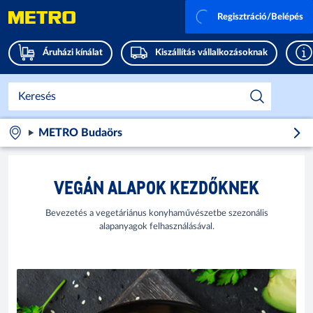
Regisztráció/Belépés
Áruházi kínálat
Kiszállítás vállalkozásoknak
METRO Budaörs
VEGÁN ALAPOK KEZDŐKNEK
Bevezetés a vegetáriánus konyhaművészetbe szezonális
alapanyagok felhasználásával.