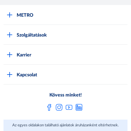
METRO
METRO Iroda webshop
Szolgáltatások
M:SHOP Általános szerződési feltételek
Áruházak
GYIK
Karrier
Sajátmárkák
Metro AG
Cégünkről
Hírlevél feliratkozás
Kapcsolat
Állásajánlatok
Katalógusok
Média
Pályázatok
Kövess minket!
Az egyes oldalakon található ajánlatok áruházanként eltérhetnek.