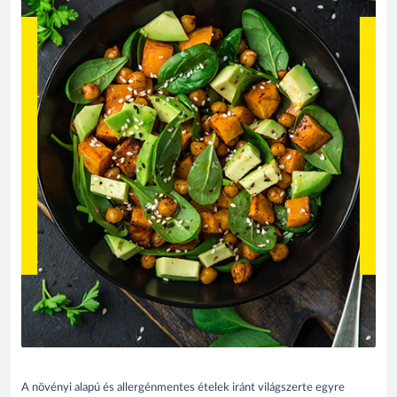
A növényi alapú és allergénmentes ételek iránt világszerte egyre