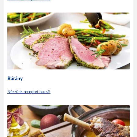
Bárány
Nézzünk receptet hozzá!