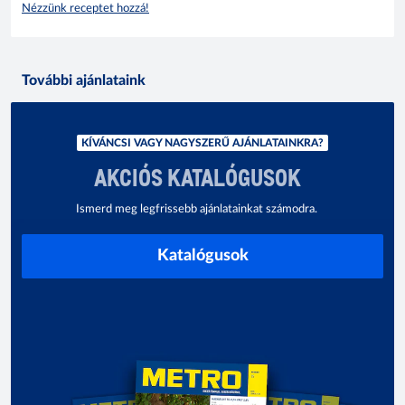
Nézzünk receptet hozzá!
További ajánlataink
KÍVÁNCSI VAGY NAGYSZERŰ AJÁNLATAINKRA?
AKCIÓS KATALÓGUSOK
Ismerd meg legfrissebb ajánlatainkat számodra.
Katalógusok