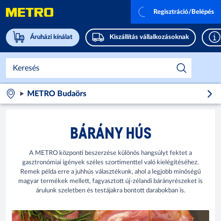
Regisztráció/Belépés
Áruházi kínálat
Kiszállítás vállalkozásoknak
METRO Budaörs
BÁRÁNY HÚS
A METRO központi beszerzése különös hangsúlyt fektet a
gasztronómiai igények széles szortimenttel való kielégítéséhez.
Remek példa erre a juhhús választékunk, ahol a legjobb minőségű
magyar termékek mellett, fagyasztott új-zélandi bárányrészeket is
árulunk szeletben és testájakra bontott darabokban is.