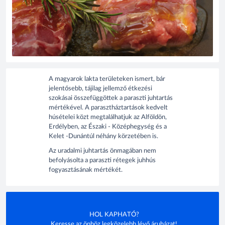
A magyarok lakta területeken ismert, bár
jelentősebb, tájilag jellemző étkezési
szokásai összefüggöttek a paraszti juhtartás
mértékével. A parasztháztartások kedvelt
húsételei közt megtalálhatjuk az Alföldön,
Erdélyben, az Északi - Középhegység és a
Kelet -Dunántúl néhány körzetében is.
Az uradalmi juhtartás önmagában nem
befolyásolta a paraszti rétegek juhhús
fogyasztásának mértékét.
HOL KAPHATÓ?
Keresse az önhöz legközelebb lévő áruházat!