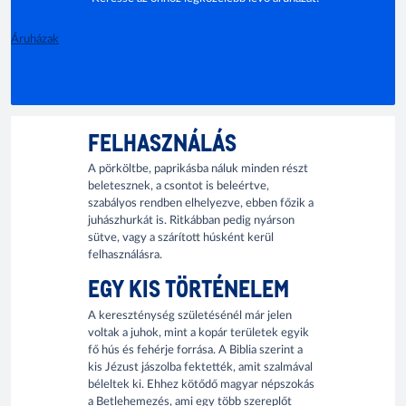
Áruházak
FELHASZNÁLÁS
A pörköltbe, paprikásba náluk minden részt
beletesznek, a csontot is beleértve,
szabályos rendben elhelyezve, ebben főzik a
juhászhurkát is. Ritkábban pedig nyárson
sütve, vagy a szárított húsként kerül
felhasználásra.
EGY KIS TÖRTÉNELEM
A kereszténység születésénél már jelen
voltak a juhok, mint a kopár területek egyik
fő hús és fehérje forrása. A Biblia szerint a
kis Jézust jászolba fektették, amit szalmával
béleltek ki. Ehhez kötődő magyar népszokás
a Betlehemezés, ami egy több szereplőt