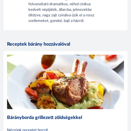
felvonultató dramatikus, néhol cinikus
kedvelt népijáték, állarcba, jelmezekbe
öltözve, nagy zajt csinálva űzik el a rossz
szellemeket, gondot, bajt a házról.
Receptek bárány hozzávalóval
Bárányborda grillezett zöldségekkel
Nézzünk receptet hozzá!