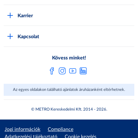
M:SHOP Általános szerződési feltételek
Áruházak
GYIK
Karrier
Sajátmárkák
Metro AG
Cégünkről
Hírlevél feliratkozás
Kapcsolat
Állásajánlatok
Katalógusok
Média
Pályázatok
Kövess minket!
Az egyes oldalakon található ajánlatok áruházanként eltérhetnek.
© METRO Kereskedelmi Kft. 2014 - 2026.
Jogi információk
Compliance
Adatkezelési tájékoztató
Cookie kezelés