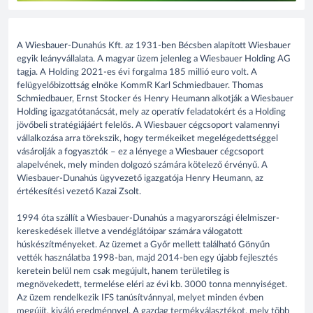
A Wiesbauer-Dunahús Kft. az 1931-ben Bécsben alapított Wiesbauer
egyik leányvállalata. A magyar üzem jelenleg a Wiesbauer Holding AG
tagja. A Holding 2021-es évi forgalma 185 millió euro volt. A
felügyelőbizottság elnöke KommR Karl Schmiedbauer. Thomas
Schmiedbauer, Ernst Stocker és Henry Heumann alkotják a Wiesbauer
Holding igazgatótanácsát, mely az operatív feladatokért és a Holding
jövőbeli stratégiájáért felelős. A Wiesbauer cégcsoport valamennyi
vállalkozása arra törekszik, hogy termékeiket megelégedettséggel
vásárolják a fogyasztók – ez a lényege a Wiesbauer cégcsoport
alapelvének, mely minden dolgozó számára kötelező érvényű. A
Wiesbauer-Dunahús ügyvezető igazgatója Henry Heumann, az
értékesítési vezető Kazai Zsolt.
1994 óta szállít a Wiesbauer-Dunahús a magyarországi élelmiszer-
kereskedések illetve a vendéglátóipar számára válogatott
húskészítményeket. Az üzemet a Győr mellett található Gönyűn
vették használatba 1998-ban, majd 2014-ben egy újabb fejlesztés
keretein belül nem csak megújult, hanem területileg is
megnövekedett, termelése eléri az évi kb. 3000 tonna mennyiséget.
Az üzem rendelkezik IFS tanúsítvánnyal, melyet minden évben
megújít, kiváló eredménnyel. A gazdag termékválasztékot, mely több