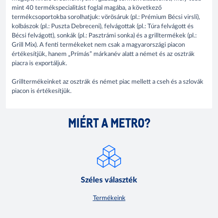
mint 40 termékspecialitást foglal magába, a következő
termékcsoportokba sorolhatjuk: vörösáruk (pl.: Prémium Bécsi virsli),
kolbászok (pl.: Puszta Debreceni), felvágottak (pl.: Túra felvágott és
Bécsi felvágott), sonkák (pl.: Pasztrámi sonka) és a grilltermékek (pl.:
Grill Mix). A fenti termékeket nem csak a magyarországi piacon
értékesítjük, hanem „Prímás” márkanév alatt a német és az osztrák
piacra is exportáljuk.
Grilltermékeinket az osztrák és német piac mellett a cseh és a szlovák
piacon is értékesítjük.
MIÉRT A METRO?
Széles választék
Termékeink