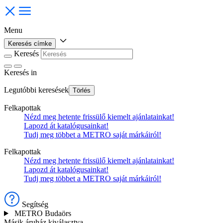
Menu
Keresés címke
Keresés
Keresés
in
Legutóbbi keresések
Törlés
Felkapottak
Nézd meg hetente frissülő kiemelt ajánlatainkat!
Lapozd át katalógusainkat!
Tudj meg többet a METRO saját márkáiról!
Felkapottak
Nézd meg hetente frissülő kiemelt ajánlatainkat!
Lapozd át katalógusainkat!
Tudj meg többet a METRO saját márkáiról!
Segítség
METRO Budaörs
Másik áruház kiválasztva