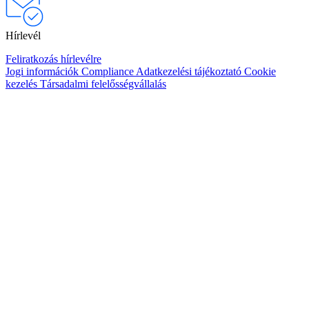
Hírlevél
Feliratkozás hírlevélre
Jogi információk
Compliance
Adatkezelési tájékoztató
Cookie
kezelés
Társadalmi felelősségvállalás