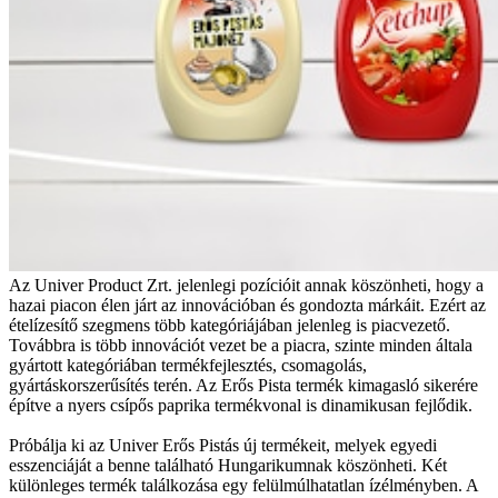
Az Univer Product Zrt. jelenlegi pozícióit annak köszönheti, hogy a
hazai piacon élen járt az innovációban és gondozta márkáit. Ezért az
ételízesítő szegmens több kategóriájában jelenleg is piacvezető.
Továbbra is több innovációt vezet be a piacra, szinte minden általa
gyártott kategóriában termékfejlesztés, csomagolás,
gyártáskorszerűsítés terén. Az Erős Pista termék kimagasló sikerére
építve a nyers csípős paprika termékvonal is dinamikusan fejlődik.
Próbálja ki az Univer Erős Pistás új termékeit, melyek egyedi
esszenciáját a benne található Hungarikumnak köszönheti. Két
különleges termék találkozása egy felülmúlhatatlan ízélményben. A