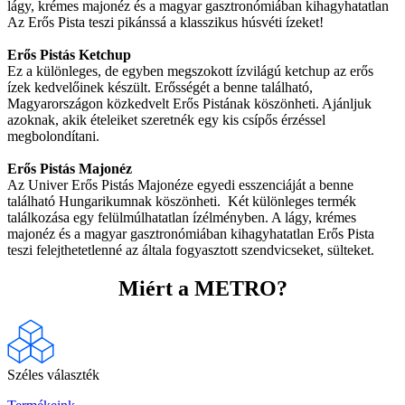
lágy, krémes majonéz és a magyar gasztronómiában kihagyhatatlan
Az Erős Pista teszi pikánssá a klasszikus húsvéti ízeket!
Erős Pistás Ketchup
Ez a különleges, de egyben megszokott ízvilágú ketchup az erős
ízek kedvelőinek készült. Erősségét a benne található,
Magyarországon közkedvelt Erős Pistának köszönheti. Ajánljuk
azoknak, akik ételeiket szeretnék egy kis csípős érzéssel
megbolondítani.
Erős Pistás Majonéz
Az Univer Erős Pistás Majonéze egyedi esszenciáját a benne
található Hungarikumnak köszönheti. Két különleges termék
találkozása egy felülmúlhatatlan ízélményben. A lágy, krémes
majonéz és a magyar gasztronómiában kihagyhatatlan Erős Pista
teszi felejthetetlenné az általa fogyasztott szendvicseket, sülteket.
Miért a METRO?
Széles választék