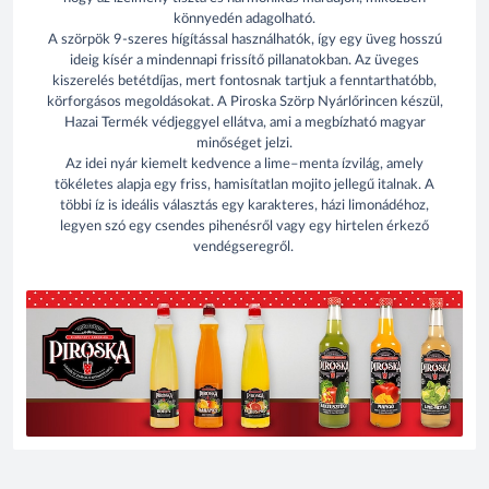
könnyedén adagolható.
A szörpök 9-szeres hígítással használhatók, így egy üveg hosszú
ideig kísér a mindennapi frissítő pillanatokban. Az üveges
kiszerelés betétdíjas, mert fontosnak tartjuk a fenntarthatóbb,
körforgásos megoldásokat. A Piroska Szörp Nyárlőrincen készül,
Hazai Termék védjeggyel ellátva, ami a megbízható magyar
minőséget jelzi.
Az idei nyár kiemelt kedvence a lime–menta ízvilág, amely
tökéletes alapja egy friss, hamisítatlan mojito jellegű italnak. A
többi íz is ideális választás egy karakteres, házi limonádéhoz,
legyen szó egy csendes pihenésről vagy egy hirtelen érkező
vendégseregről.