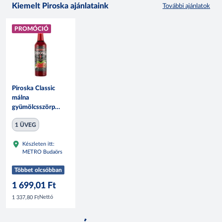
Kiemelt Piroska ajánlataink
További ajánlatok
PROMÓCIÓ
Piroska Classic
málna
gyümölcsszörp
700ml
1 ÜVEG
Készleten itt:
METRO Budaörs
Többet olcsóbban
1 699,01 Ft
Nettó
1 337,80 Ft