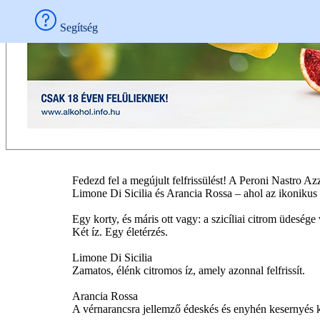
Segítség
Fedezd fel a megújult felfrissülést! A Peroni Nastro Az
Limone Di Sicilia és Arancia Rossa – ahol az ikonikus 
Egy korty, és máris ott vagy: a szicíliai citrom üdesé
Két íz. Egy életérzés.
Limone Di Sicilia
Zamatos, élénk citromos íz, amely azonnal felfrissít.
Arancia Rossa
A vérnarancsra jellemző édeskés és enyhén kesernyés k