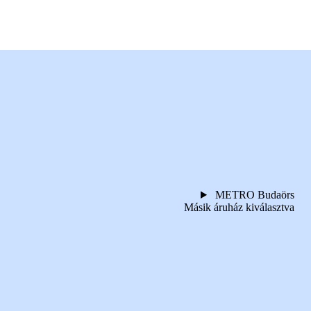
METRO Budaörs
Másik áruház kiválasztva