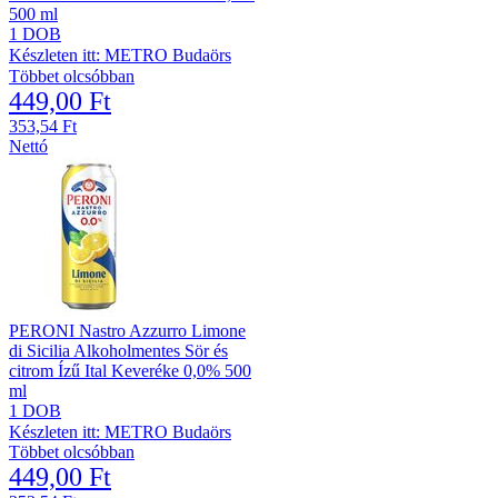
500 ml
1 DOB
Készleten itt: METRO Budaörs
Többet olcsóbban
449,00 Ft
353,54 Ft
Nettó
PERONI Nastro Azzurro Limone
di Sicilia Alkoholmentes Sör és
citrom Ízű Ital Keveréke 0,0% 500
ml
1 DOB
Készleten itt: METRO Budaörs
Többet olcsóbban
449,00 Ft