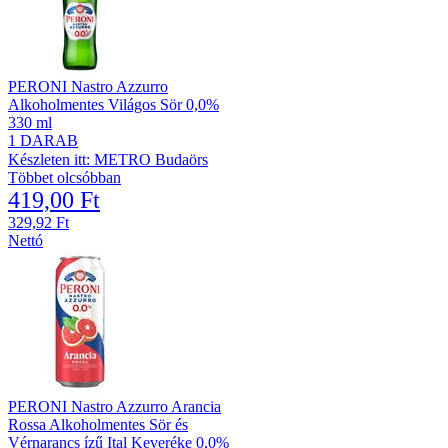
PERONI Nastro Azzurro
Alkoholmentes Világos Sör 0,0%
330 ml
1 DARAB
Készleten itt: METRO Budaörs
Többet olcsóbban
419,00 Ft
329,92 Ft
Nettó
PERONI Nastro Azzurro Arancia
Rossa Alkoholmentes Sör és
Vérnarancs ízű Ital Keveréke 0,0%