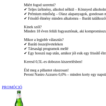
Miért fogod szeretni?
✔ Teljes ízélmény, alkohol nélkül – Könnyed alkoholme
✔ Prémium minőség – Olasz alapanyagok, gondosan me
✔ Frissítő élmény minden alkalomra – Baráti találkoz
Kinek szól?
Minden 18 éven felüli fogyasztónak, aki kompromisszum
Mikor a legjobb választás?
✔ Baráti összejöveteleken
✔ Társasági programok mellé
✔ Egy hosszú nap után, amikor jól esik egy frissítő él
Keresd 0,5L-es dobozos kiszerelésben!
Éld meg a pillantot olaszosan!
Peroni Nastro Azzurro 0,0% – minden korty egy napsütö
PROMÓCIÓ