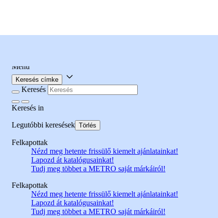
Menu
Gyümölcsös olasz 
Keresés címke
Keresés
Keresés
in
Legutóbbi keresések
Törlés
Felkapottak
Nézd meg hetente frissülő kiemelt ajánlatainkat!
Lapozd át katalógusainkat!
Tudj meg többet a METRO saját márkáiról!
Felkapottak
Nézd meg hetente frissülő kiemelt ajánlatainkat!
Lapozd át katalógusainkat!
Tudj meg többet a METRO saját márkáiról!