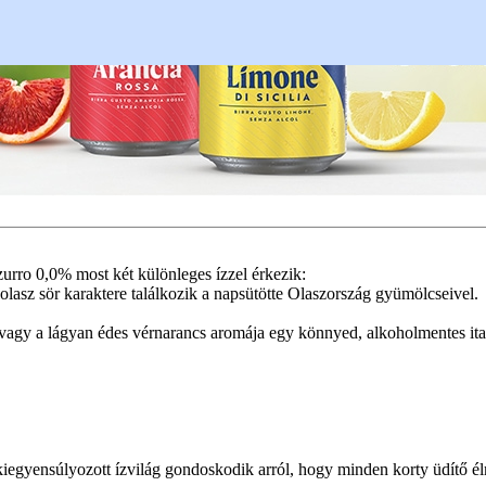
zurro 0,0% most két különleges ízzel érkezik:
olasz sör karaktere találkozik a napsütötte Olaszország gyümölcseivel.
ge vagy a lágyan édes vérnarancs aromája egy könnyed, alkoholmentes ita
iegyensúlyozott ízvilág gondoskodik arról, hogy minden korty üdítő é