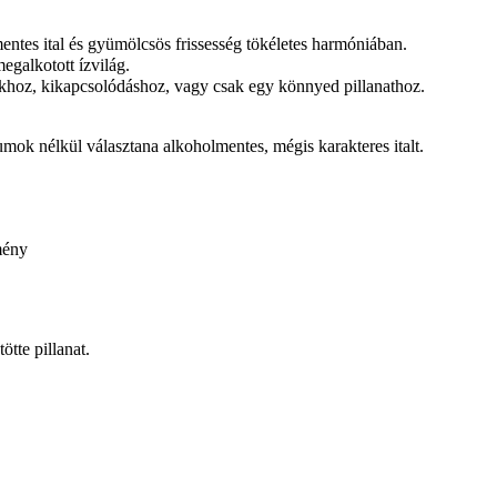
ntes ital és gyümölcsös frissesség tökéletes harmóniában.
galkotott ízvilág.
ókhoz, kikapcsolódáshoz, vagy csak egy könnyed pillanathoz.
ok nélkül választana alkoholmentes, mégis karakteres italt.
mény
tte pillanat.