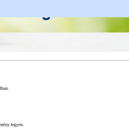
lban.
lmény legyen.