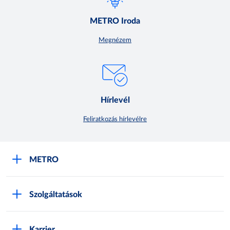
METRO Iroda
Megnézem
Hírlevél
Feliratkozás hírlevélre
METRO
METRO Iroda webshop
Szolgáltatások
M:SHOP Általános szerződési feltételek
Áruházak
GYIK
Karrier