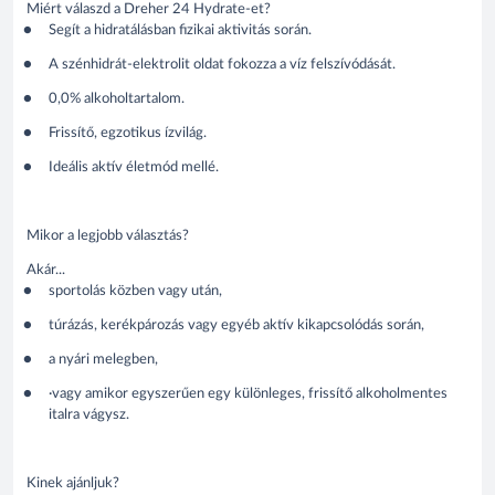
Miért válaszd a Dreher 24 Hydrate-et?
Segít a hidratálásban fizikai aktivitás során.
A szénhidrát-elektrolit oldat fokozza a víz felszívódását.
0,0% alkoholtartalom.
Frissítő, egzotikus ízvilág.
Ideális aktív életmód mellé.
Mikor a legjobb választás?
Akár...
sportolás közben vagy után,
túrázás, kerékpározás vagy egyéb aktív kikapcsolódás során,
a nyári melegben,
·
vagy amikor egyszerűen egy különleges, frissítő alkoholmentes
italra vágysz.
Kinek ajánljuk?