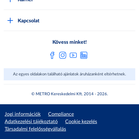
Sajátmárkák
Metro AG
Cégünkről
Hírlevél feliratkozás
Kapcsolat
Állásajánlatok
Katalógusok
Média
Pályázatok
Kövess minket!
Az egyes oldalakon található ajánlatok áruházanként eltérhetnek.
© METRO Kereskedelmi Kft. 2014 - 2026.
Jogi információk
Compliance
Adatkezelési tájékoztató
Cookie kezelés
Társadalmi felelősségvállalás