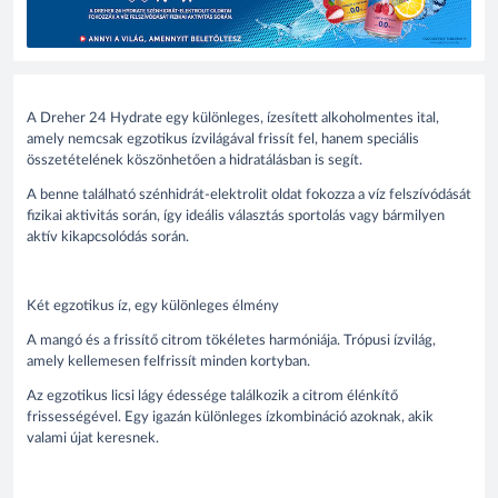
A Dreher 24 Hydrate egy különleges, ízesített alkoholmentes ital,
amely nemcsak egzotikus ízvilágával frissít fel, hanem speciális
összetételének köszönhetően a hidratálásban is segít.
A benne található szénhidrát-elektrolit oldat fokozza a víz felszívódását
fizikai aktivitás során, így ideális választás sportolás vagy bármilyen
aktív kikapcsolódás során.
Két egzotikus íz, egy különleges élmény
A mangó és a frissítő citrom tökéletes harmóniája. Trópusi ízvilág,
amely kellemesen felfrissít minden kortyban.
Az egzotikus licsi lágy édessége találkozik a citrom élénkítő
frissességével. Egy igazán különleges ízkombináció azoknak, akik
valami újat keresnek.