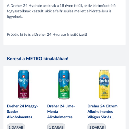
A Dreher 24 Hydrate azoknak a 18 éven felüli, aktív életmódot élő
fogyasztóknak készült, akik a felfrissülés mellett a hidratálásra is
figyelnek.
Próbáld ki te is a Dreher 24 Hydrate frissítő ízeit!
Keresd a METRO kínálatában!
Dreher 24 Meggy-
Dreher 24 Lime-
Dreher 24 Citrom
Szeder
Menta
Alkoholmentes
Alkoholmentes
Alkoholmentes
Világos Sör és
Világos Sör és
Világos Sör és
Citrom Ízű Ital
1 DARAB
1 DARAB
1 DARAB
Meggy-szeder Ízű
Lime-menta ízű Ital
Keveréke 0,0% 500