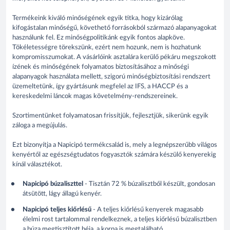
Termékeink kiváló minőségének egyik titka, hogy kizárólag
kifogástalan minőségű, követhető forrásokból származó alapanyagokat
használunk fel. Ez minőségpolitikánk egyik fontos alapköve.
Tökéletességre törekszünk, ezért nem hozunk, nem is hozhatunk
kompromisszumokat. A vásárlóink asztalára kerülő pékáru megszokott
ízének és minőségének folyamatos biztosításához a minőségi
alapanyagok használata mellett, szigorú minőségbiztosítási rendszert
üzemeltetünk, így gyártásunk megfelel az IFS, a HACCP és a
kereskedelmi láncok magas követelmény-rendszereinek.
Szortimentünket folyamatosan frissítjük, fejlesztjük, sikerünk egyik
záloga a megújulás.
Ezt bizonyítja a Napicipó termékcsalád is, mely a legnépszerűbb világos
kenyértől az egészségtudatos fogyasztók számára készülő kenyerekig
kínál választékot.
Napicipó búzaliszttel
- Tisztán 72 % búzalisztből készült, gondosan
átsütött, lágy állagú kenyér.
Napicipó teljes kiőrlésű
- A teljes kiőrlésű kenyerek magasabb
élelmi rost tartalommal rendelkeznek, a teljes kiőrlésű búzalisztben
a búza megtisztított héja, a korpa is megtalálható.