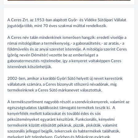
A Ceres Zrt. az 1953-ban alapított Győr- és Vidéke Sütőipari Vállalat
jogutódja több, mint 70 éves szakmai múlttal rendelkezik.
A Ceres név talán mindenkinek ismerősen hangzik: eredeti viselője a
római mitológiában a termékenység,- a gabonaültetés,- az aratás,- a
földművelés és az anyai szeretet istennője. A mitológia szerint Ceres
(görög nevén Démétér) vezette be az emberiséget a
gabonatermesztés rejtelmeibe, így a kenyeret voltaképpen Ceres
istennőnek köszönhetjük.
2002-ben, amikor a korábbi Győri Sütő helyett új nevet kerestünk
vállalatunk számára, a Ceres bizonyult stílszerű névadónak, míg
termékeinknek a Ceres Sütő márkanevet választottuk.
A termékszortiment nagyobb részét a szendvicskenyerek, valamint az
egészségtudatos táplálkozást támogató termékek teszik ki. A
kenyérfélék mellett kalácsokat és további édes és sós
péksüteményeket egyaránt készítünk. Funkcionális, kényelmi
termékeink között elősütött pékáruk, pizzák, piskóták, valamint
szezonális jelleggel bejglik, tekercsek és habtermékek találhatók,
melyeket két telephelyen, Győrben és Miskolcon gyártunk.