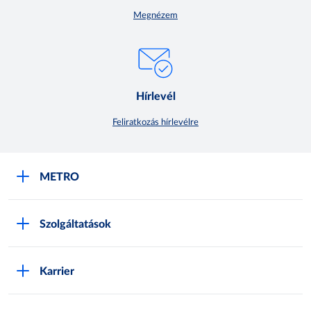
Megnézem
Hírlevél
Feliratkozás hírlevélre
METRO
METRO Iroda webshop
Szolgáltatások
M:SHOP Általános szerződési feltételek
Áruházak
GYIK
Karrier
Sajátmárkák
Metro AG
Cégünkről
Hírlevél feliratkozás