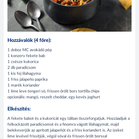
Hozzávalók (4 főre):
1 doboz MC avokádó pép
1 konzerv fekete bab
1 csésze kukorica
2 db paradicsom
1 kis fej lilahagyma
1 friss jalapeño paprika
1 marék koriander
1 lime leve tengeri só, frissen őrölt bors tortilla chips
opcionális: mangó, reszelt cheddar, egy kevés joghurt
Elkészítés:
A fekete babot és a kukoricát egy tálban összeforgatjuk. Hozzáadjuk a
felkockázott paradicsomot és a finomra vágott lilahagymát, majd
belekeverjük az aprított jalapeñót és a friss koriandert is. Az ízeket
lime levével frissítjük, végül sóval és frissen őrölt borssal