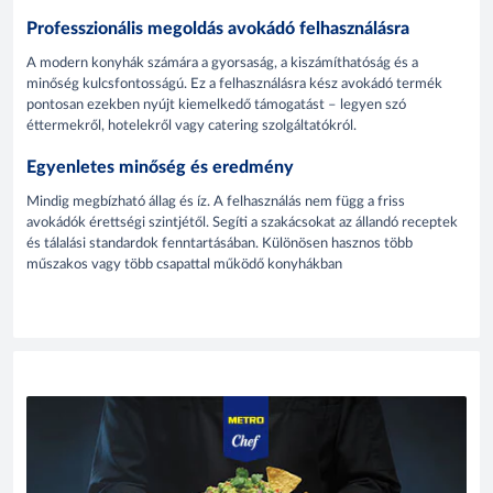
Professzionális megoldás avokádó felhasználásra
A modern konyhák számára a gyorsaság, a kiszámíthatóság és a
minőség kulcsfontosságú. Ez a felhasználásra kész avokádó termék
pontosan ezekben nyújt kiemelkedő támogatást – legyen szó
éttermekről, hotelekről vagy catering szolgáltatókról.
Egyenletes minőség és eredmény
Mindig megbízható állag és íz. A felhasználás nem függ a friss
avokádók érettségi szintjétől. Segíti a szakácsokat az állandó receptek
és tálalási standardok fenntartásában. Különösen hasznos több
műszakos vagy több csapattal működő konyhákban