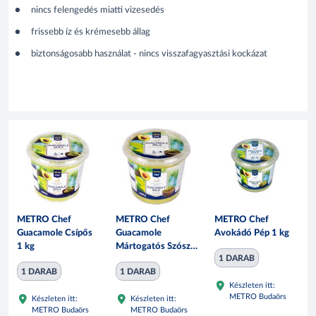
nincs felengedés miatti vizesedés
frissebb íz és krémesebb állag
biztonságosabb használat - nincs visszafagyasztási kockázat
METRO Chef
METRO Chef
METRO Chef
Guacamole Csípős
Guacamole
Avokádó Pép 1 kg
1 kg
Mártogatós Szósz
1 DARAB
1 kg
1 DARAB
1 DARAB
Készleten itt:
METRO Budaörs
Készleten itt:
Készleten itt:
METRO Budaörs
METRO Budaörs