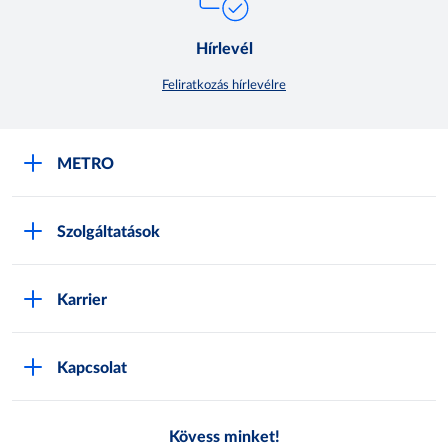
Hírlevél
Feliratkozás hírlevélre
METRO
METRO Iroda webshop
Szolgáltatások
M:SHOP Általános szerződési feltételek
Áruházak
GYIK
Karrier
Sajátmárkák
Metro AG
Cégünkről
Hírlevél feliratkozás
Kapcsolat
Állásajánlatok
Katalógusok
Média
Pályázatok
Kövess minket!