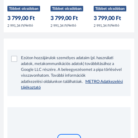
Többet olcsóbban
Többet olcsóbban
Többet olcsóbban
3 799,00 Ft
3 799,00 Ft
3 799,00 Ft
Nettó
Nettó
Nettó
2 991,34 Ft
2 991,34 Ft
2 991,34 Ft
Ezúton hozzájárulok személyes adataim (pl. használati
adatok, metakommunikációs adatok) továbbításához a
Google LLC részére. A beleegyezésemet a pipa törlésével
visszavonhatom. További információk
adatkezelési oldalunkon találhatóak.
METRO Adatkezelési
tájékoztató