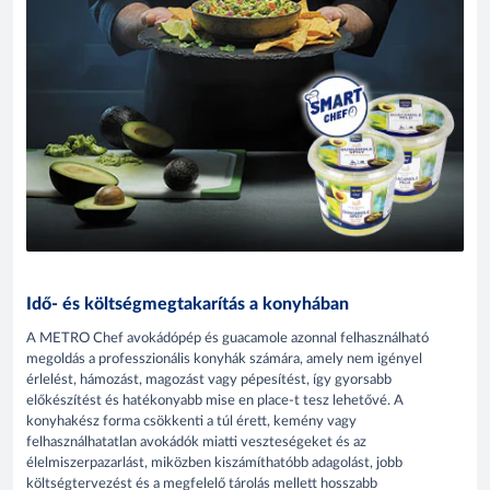
Idő- és költségmegtakarítás a konyhában
A METRO Chef avokádópép és guacamole azonnal felhasználható
megoldás a professzionális konyhák számára, amely nem igényel
érlelést, hámozást, magozást vagy pépesítést, így gyorsabb
előkészítést és hatékonyabb mise en place-t tesz lehetővé. A
konyhakész forma csökkenti a túl érett, kemény vagy
felhasználhatatlan avokádók miatti veszteségeket és az
élelmiszerpazarlást, miközben kiszámíthatóbb adagolást, jobb
költségtervezést és a megfelelő tárolás mellett hosszabb