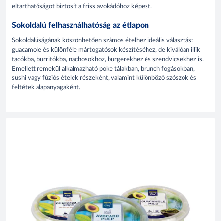
eltarthatóságot biztosít a friss avokádóhoz képest.
Sokoldalú felhasználhatóság az étlapon
Sokoldalúságának köszönhetően számos ételhez ideális választás:
guacamole és különféle mártogatósok készítéséhez, de kiválóan illik
tacókba, burritókba, nachosokhoz, burgerekhez és szendvicsekhez is.
Emellett remekül alkalmazható poke tálakban, brunch fogásokban,
sushi vagy fúziós ételek részeként, valamint különböző szószok és
feltétek alapanyagaként.