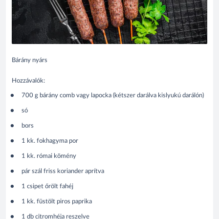
Bárány nyárs
Hozzávalók:
700 g bárány comb vagy lapocka (kétszer darálva kislyukú darálón)
só
bors
1 kk. fokhagyma por
1 kk. római kömény
pár szál friss koriander aprítva
1 csipet őrölt fahéj
1 kk. füstölt piros paprika
1 db citromhéja reszelve