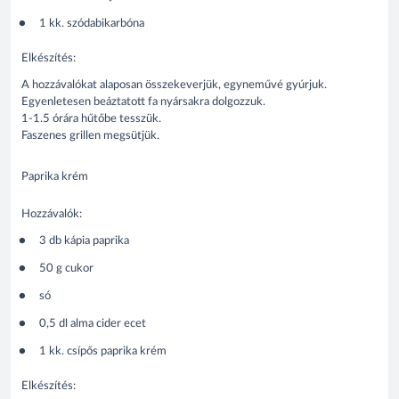
1 kk. szódabikarbóna
Elkészítés:
A hozzávalókat alaposan összekeverjük, egyneművé gyúrjuk.
Egyenletesen beáztatott fa nyársakra dolgozzuk.
1-1.5 órára hűtőbe tesszük.
Faszenes grillen megsütjük.
Paprika krém
Hozzávalók:
3 db kápia paprika
50 g cukor
só
0,5 dl alma cider ecet
1 kk. csípős paprika krém
Elkészítés: