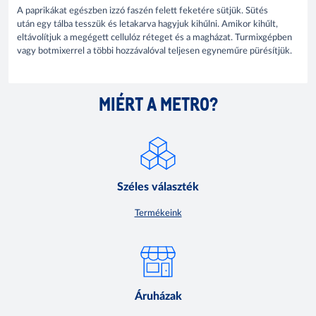
A paprikákat egészben izzó faszén felett feketére sütjük. Sütés
után egy tálba tesszük és letakarva hagyjuk kihűlni. Amikor kihűlt,
eltávolítjuk a megégett cellulóz réteget és a magházat. Turmixgépben
vagy botmixerrel a többi hozzávalóval teljesen egyneműre pürésítjük.
MIÉRT A METRO?
Széles választék
Termékeink
Áruházak