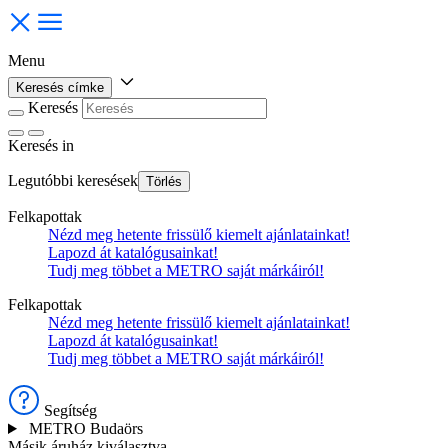
Menu
Keresés címke
Keresés
Keresés
in
Legutóbbi keresések
Törlés
Felkapottak
Nézd meg hetente frissülő kiemelt ajánlatainkat!
Lapozd át katalógusainkat!
Tudj meg többet a METRO saját márkáiról!
Felkapottak
Nézd meg hetente frissülő kiemelt ajánlatainkat!
Lapozd át katalógusainkat!
Tudj meg többet a METRO saját márkáiról!
Segítség
METRO Budaörs
Másik áruház kiválasztva