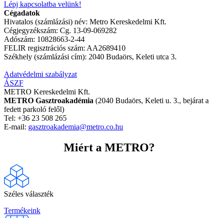
Lépj kapcsolatba velünk!
Cégadatok
Hivatalos (számlázási) név: Metro Kereskedelmi Kft.
Cégjegyzékszám: Cg. 13-09-069282
Adószám: 10828663-2-44
FELIR regisztrációs szám: AA2689410
Székhely (számlázási cím): 2040 Budaörs, Keleti utca 3.
Adatvédelmi szabályzat
ÁSZF
METRO Kereskedelmi Kft.
METRO Gasztroakadémia
(2040 Budaörs, Keleti u. 3., bejárat a
fedett parkoló felől)
Tel: +36 23 508 265
E-mail:
gasztroakademia@metro.co.hu
Miért a METRO?
Széles választék
Termékeink