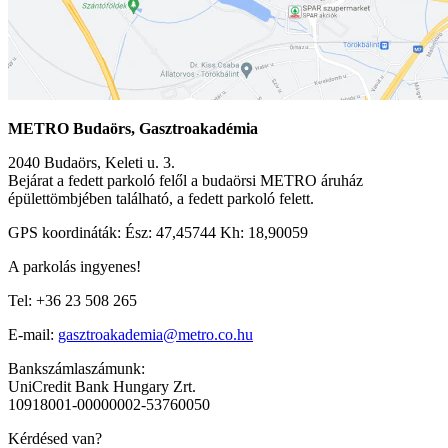
METRO Budaörs, Gasztroakadémia
2040 Budaörs, Keleti u. 3.
Bejárat a fedett parkoló felől a budaörsi METRO áruház
épülettömbjében található, a fedett parkoló felett.
GPS koordináták: Ész: 47,45744 Kh: 18,90059
A parkolás ingyenes!
Tel: +36 23 508 265
E-mail:
gasztroakademia@metro.co.hu
Bankszámlaszámunk:
UniCredit Bank Hungary Zrt.
10918001-00000002-53760050
Kérdésed van?