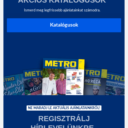
Ismerd meg legfrissebb ajánlatainkat számodra.
Katalógusok
NE MARADJ LE AKTUÁLIS AJÁNLATAINKRÓL!
REGISZTRÁLJ
HÍRLEVELÜNKRE