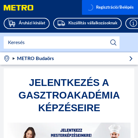
Regisztráció/Belépés
Áruházi kínálat
Kiszállítás vállalkozásoknak
METRO Budaörs
JELENTKEZÉS A
GASZTROAKADÉMIA
KÉPZÉSEIRE