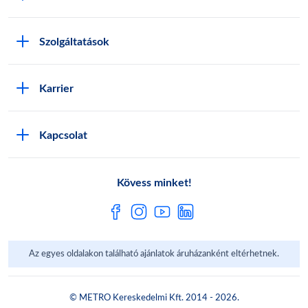
METRO Iroda webshop
Szolgáltatások
M:SHOP Általános szerződési feltételek
Áruházak
GYIK
Karrier
Sajátmárkák
Metro AG
Cégünkről
Hírlevél feliratkozás
Kapcsolat
Állásajánlatok
Katalógusok
Média
Pályázatok
Kövess minket!
Az egyes oldalakon található ajánlatok áruházanként eltérhetnek.
© METRO Kereskedelmi Kft. 2014 - 2026.